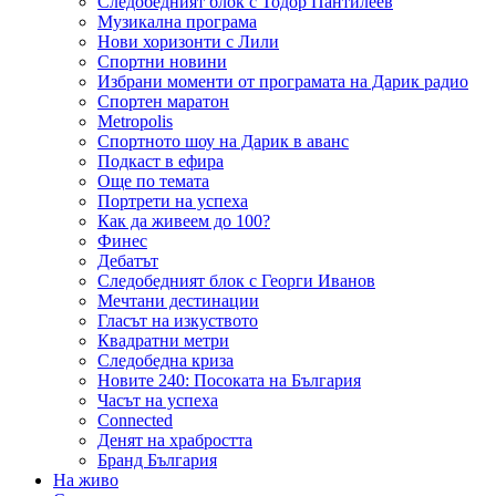
Следобедният блок с Тодор Пантилеев
Музикална програма
Нови хоризонти с Лили
Спортни новини
Избрани моменти от програмата на Дарик радио
Спортен маратон
Metropolis
Спортното шоу на Дарик в аванс
Подкаст в ефира
Още по темата
Портрети на успеха
Как да живеем до 100?
Финес
Дебатът
Следобедният блок с Георги Иванов
Мечтани дестинации
Гласът на изкуството
Квадратни метри
Следобедна криза
Новите 240: Посоката на България
Часът на успеха
Connected
Денят на храбростта
Бранд България
На живо