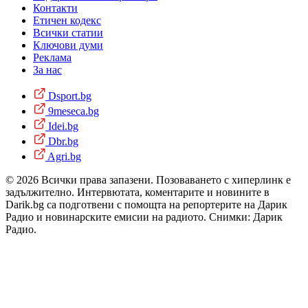
Контакти
Етичен кодекс
Всички статии
Ключови думи
Реклама
За нас
Dsport.bg
9meseca.bg
Idei.bg
Dbr.bg
Agri.bg
© 2026 Всички права запазени. Позоваването с хиперлинк е
задължително. Интервютата, коментарите и новините в
Darik.bg са подготвени с помощта на репортерите на Дарик
Радио и новинарските емисии на радиото. Снимки: Дарик
Радио.