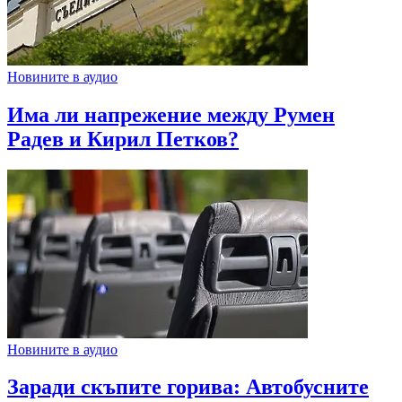
Новините в аудио
Има ли напрежение между Румен
Радев и Кирил Петков?
Новините в аудио
Заради скъпите горива: Автобусните