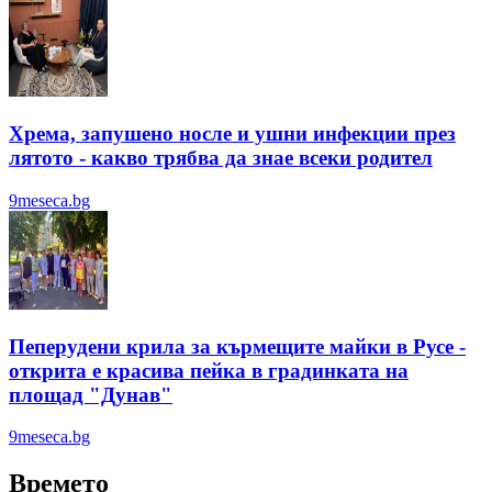
Хрема, запушено носле и ушни инфекции през
лятотo - какво трябва да знае всеки родител
9meseca.bg
Пеперудени крила за кърмещите майки в Русе -
открита е красива пейка в градинката на
площад "Дунав"
9meseca.bg
Времето