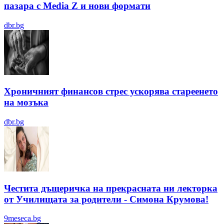
пазара с Media Z и нови формати
dbr.bg
Хроничният финансов стрес ускорява стареенето
на мозъка
dbr.bg
Честита дъщеричка на прекрасната ни лекторка
от Училищата за родители - Симона Крумова!
9meseca.bg