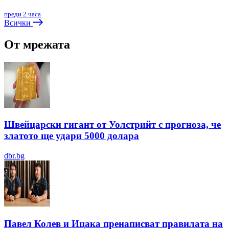
преди 2 часа
Всички
От мрежата
Швейцарски гигант от Уолстрийт с прогноза, че
златото ще удари 5000 долара
dbr.bg
Павел Колев и Ицака пренаписват правилата на