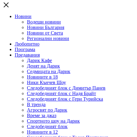
Новини
Водещи новини
Новини България
Новини от Света
Регионални новини
Любопитно
Програма
Предавания
Дарик Кафе
Денят на Дарик
Седмицата на Дарик
Новините в 18
Ники Кънчев Шоу
Следобедният блок с Димитър Панев
Следобедният блок с Надя Брайт
Следобедният блок с Гери Турийска
В тренда
Агросвят по Дарик
Време за джаз
Спортното шоу на Дарик
Следобедният блок
Новините в 12