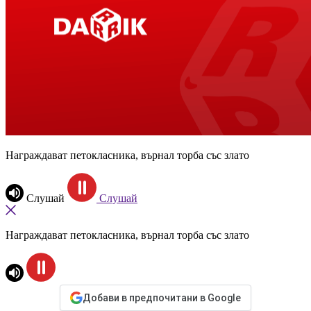
Награждават петокласника, върнал торба със злато
Слушай
Слушай
Награждават петокласника, върнал торба със злато
Добави в предпочитани в Google