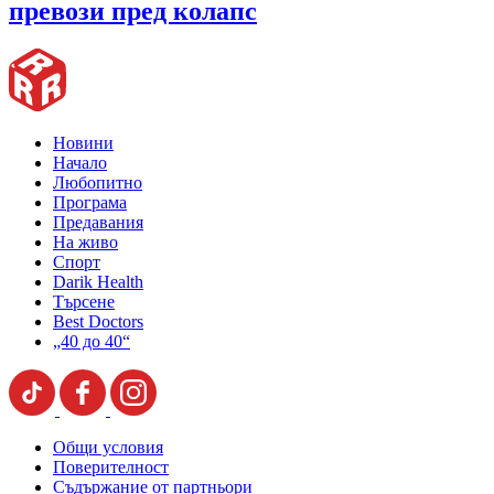
превози пред колапс
Новини
Начало
Любопитно
Програма
Предавания
На живо
Спорт
Darik Health
Търсене
Best Doctors
„40 до 40“
Общи условия
Поверителност
Съдържание от партньори