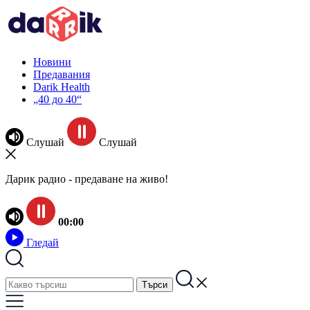
Новини
Предавания
Darik Health
„40 до 40“
Слушай
Слушай
Дарик радио - предаване на живо!
00:00
Гледай