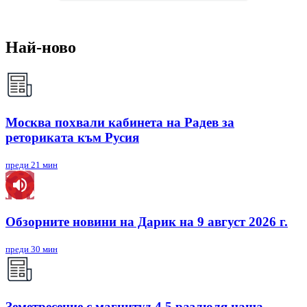
Най-ново
Москва похвали кабинета на Радев за
реториката към Русия
преди 21 мин
Обзорните новини на Дарик на 9 август 2026 г.
преди 30 мин
Земетресение с магнитуд 4,5 разлюля наша