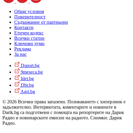
Общи условия
Поверителност
Съдържание от партньори
Контакти
Етичен кодекс
Всички статии
Ключови думи
Реклама
За нас
Dsport.bg
9meseca.bg
Idei.bg
Dbr.bg
Agri.bg
© 2026 Всички права запазени. Позоваването с хиперлинк е
задължително. Интервютата, коментарите и новините в
Darik.bg са подготвени с помощта на репортерите на Дарик
Радио и новинарските емисии на радиото. Снимки: Дарик
Радио.