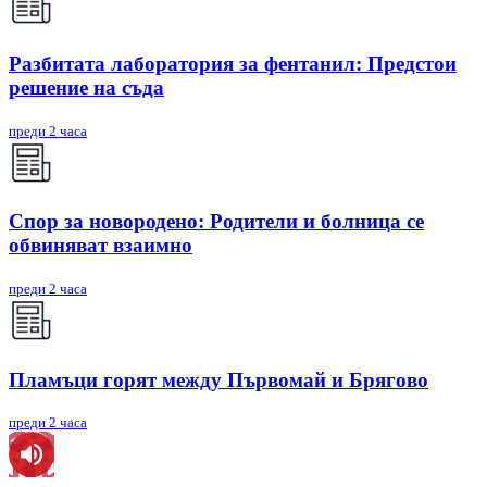
Разбитата лаборатория за фентанил: Предстои
решение на съда
преди 2 часа
Спор за новородено: Родители и болница се
обвиняват взаимно
преди 2 часа
Пламъци горят между Първомай и Брягово
преди 2 часа