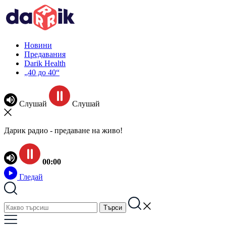
Новини
Предавания
Darik Health
„40 до 40“
Слушай
Слушай
Дарик радио - предаване на живо!
00:00
Гледай