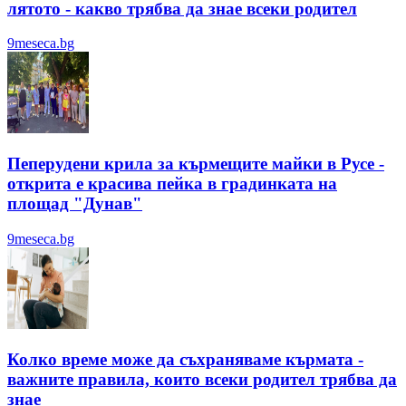
лятотo - какво трябва да знае всеки родител
9meseca.bg
Пеперудени крила за кърмещите майки в Русе -
открита е красива пейка в градинката на
площад "Дунав"
9meseca.bg
Колко време може да съхраняваме кърмата -
важните правила, които всеки родител трябва да
знае