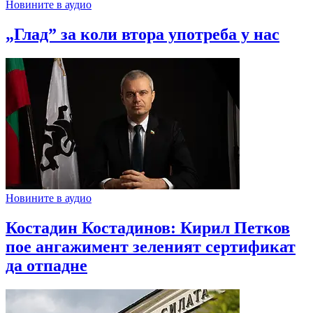
Новините в аудио
„Глад” за коли втора употреба у нас
Новините в аудио
Костадин Костадинов: Кирил Петков
пое ангажимент зеленият сертификат
да отпадне