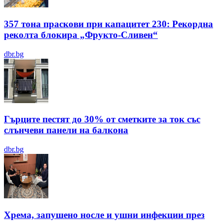
357 тона праскови при капацитет 230: Рекордна
реколта блокира „Фрукто-Сливен“
dbr.bg
Гърците пестят до 30% от сметките за ток със
слънчеви панели на балкона
dbr.bg
Хрема, запушено носле и ушни инфекции през