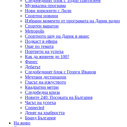
Следобедният блок с Тодор Пантилеев
Музикална програма
Нови хоризонти с Лили
Спортни новини
Избрани моменти от програмата на Дарик радио
Спортен маратон
Metropolis
Спортното шоу на Дарик в аванс
Подкаст в ефира
Още по темата
Портрети на успеха
Как да живеем до 100?
Финес
Дебатът
Следобедният блок с Георги Иванов
Мечтани дестинации
Гласът на изкуството
Квадратни метри
Следобедна криза
Новите 240: Посоката на България
Часът на успеха
Connected
Денят на храбростта
Бранд България
На живо