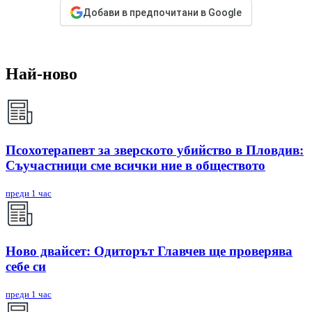
Добави в предпочитани в Google
Най-ново
Псохотерапевт за зверското убийство в Пловдив:
Съучастници сме всички ние в обществото
преди 1 час
Ново двайсет: Одиторът Главчев ще проверява
себе си
преди 1 час