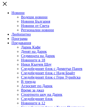
Новини
Водещи новини
Новини България
Новини от Света
Регионални новини
Любопитно
Програма
Предавания
Дарик Кафе
Денят на Дарик
Седмицата на Дарик
Новините в 18
Ники Кънчев Шоу
Следобедният блок с Димитър Панев
Следобедният блок с Надя Брайт
Следобедният блок с Гери Турийска
В тренда
Агросвят по Дарик
Време за джаз
Спортното шоу на Дарик
Следобедният блок
Новините в 12