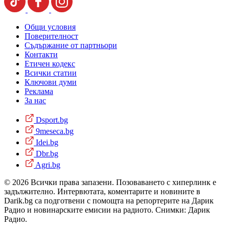
Общи условия
Поверителност
Съдържание от партньори
Контакти
Етичен кодекс
Всички статии
Ключови думи
Реклама
За нас
Dsport.bg
9meseca.bg
Idei.bg
Dbr.bg
Agri.bg
© 2026 Всички права запазени. Позоваването с хиперлинк е
задължително. Интервютата, коментарите и новините в
Darik.bg са подготвени с помощта на репортерите на Дарик
Радио и новинарските емисии на радиото. Снимки: Дарик
Радио.