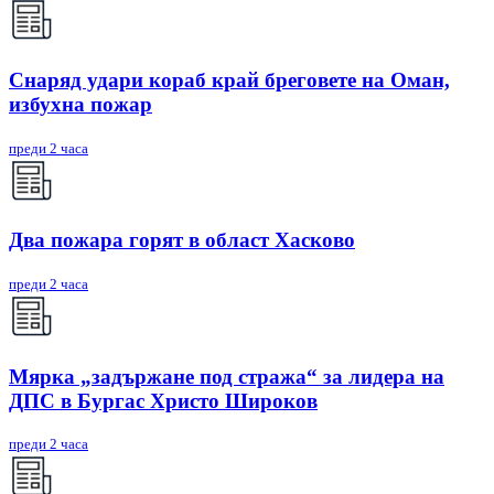
Снаряд удари кораб край бреговете на Оман,
избухна пожар
преди 2 часа
Два пожара горят в област Хасково
преди 2 часа
Мярка „задържане под стража“ за лидера на
ДПС в Бургас Христо Широков
преди 2 часа