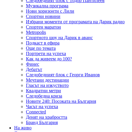
Следобедният блок с Тодор Пантилеев
Музикална програма
Нови хоризонти с Лили
Спортни новини
Избрани моменти от програмата на Дарик радио
Спортен маратон
Metropolis
Спортното шоу на Дарик в аванс
Подкаст в ефира
Още по темата
Портрети на успеха
Как да живеем до 100?
Финес
Дебатът
Следобедният блок с Георги Иванов
Мечтани дестинации
Гласът на изкуството
Квадратни метри
Следобедна криза
Новите 240: Посоката на България
Часът на успеха
Connected
Денят на храбростта
Бранд България
На живо