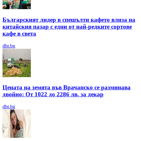
Българският лидер в спешълти кафето влиза на
китайския пазар с едни от най-редките сортове
кафе в света
dbr.bg
Цената на земята във Врачанско се разминава
двойно: От 1022 до 2286 лв. за декар
dbr.bg