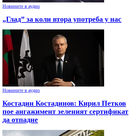
Новините в аудио
„Глад” за коли втора употреба у нас
Новините в аудио
Костадин Костадинов: Кирил Петков
пое ангажимент зеленият сертификат
да отпадне