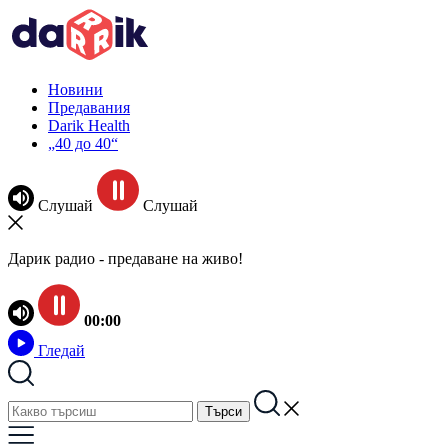
Новини
Предавания
Darik Health
„40 до 40“
Слушай
Слушай
Дарик радио - предаване на живо!
00:00
Гледай