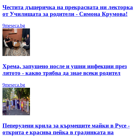
Честита дъщеричка на прекрасната ни лекторка
от Училищата за родители - Симона Крумова!
9meseca.bg
Хрема, запушено носле и ушни инфекции през
лятотo - какво трябва да знае всеки родител
9meseca.bg
Пеперудени крила за кърмещите майки в Русе -
открита е красива пейка в градинката на