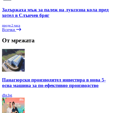
Задържаха мъж за палеж на луксозна кола пред
хотел в Слънчев бряг
преди 2 часа
Всички
От мрежата
Панагюрски производител инвестира в нова 5-
осна машина за по-ефективно производство
dbr.bg