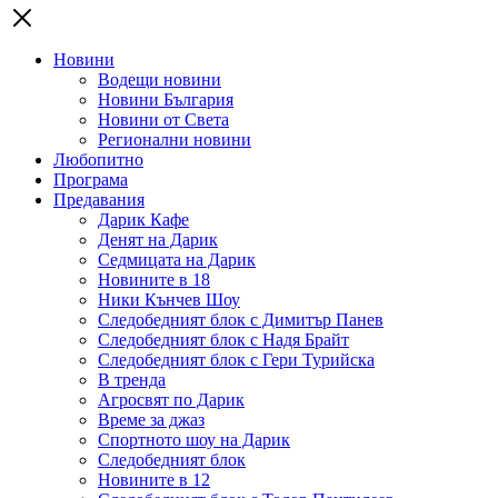
Новини
Водещи новини
Новини България
Новини от Света
Регионални новини
Любопитно
Програма
Предавания
Дарик Кафе
Денят на Дарик
Седмицата на Дарик
Новините в 18
Ники Кънчев Шоу
Следобедният блок с Димитър Панев
Следобедният блок с Надя Брайт
Следобедният блок с Гери Турийска
В тренда
Агросвят по Дарик
Време за джаз
Спортното шоу на Дарик
Следобедният блок
Новините в 12