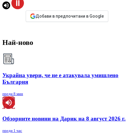
Добави в предпочитани в Google
Най-ново
Украйна увери, че не е атакувала умишлено
България
преди 8 мин
Обзорните новини на Дарик на 8 август 2026 г.
преди 1 час