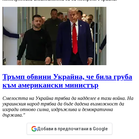
Тръмп обвини Украйна, че била груба
към американски министър
Смелостта на Украйна трябва да надделее в тази война. На
украинския народ трябва да бъде дадена възможност да
изгради отново силна, издръжлива и демократична
държава."
Добави в предпочитани в Google