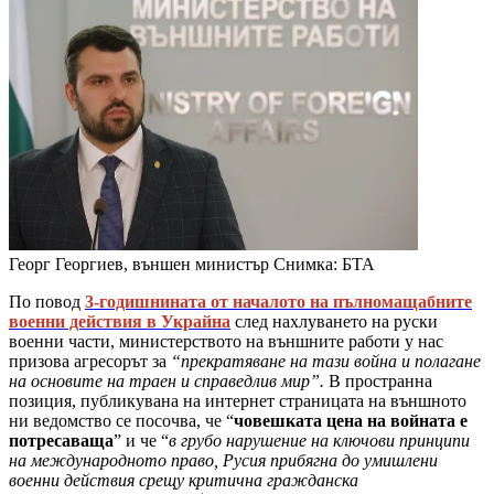
Георг Георгиев, външен министър
Снимка: БТА
По повод
3-годишнината от началото на пълномащабните
военни действия в Украйна
след нахлуването на руски
военни части, министерството на външните работи у нас
призова агресорът за
“прекратяване на тази война и полагане
на основите на траен и справедлив мир”.
В пространна
позиция, публикувана на интернет страницата на външното
ни ведомство се посочва, че “
човешката цена на войната е
потресаваща
” и че “
в грубо нарушение на ключови принципи
на международното право, Русия прибягна до умишлени
военни действия срещу критична гражданска