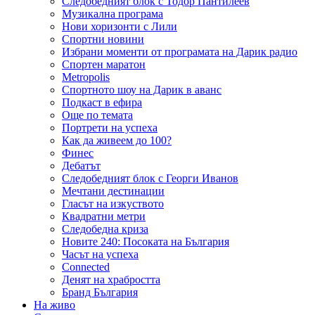
Следобедният блок с Тодор Пантилеев
Музикална програма
Нови хоризонти с Лили
Спортни новини
Избрани моменти от програмата на Дарик радио
Спортен маратон
Metropolis
Спортното шоу на Дарик в аванс
Подкаст в ефира
Още по темата
Портрети на успеха
Как да живеем до 100?
Финес
Дебатът
Следобедният блок с Георги Иванов
Мечтани дестинации
Гласът на изкуството
Квадратни метри
Следобедна криза
Новите 240: Посоката на България
Часът на успеха
Connected
Денят на храбростта
Бранд България
На живо