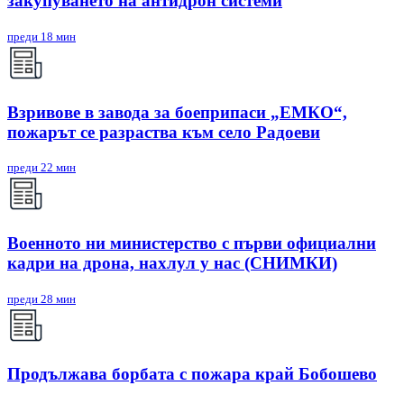
закупуването на антидрон системи
преди 18 мин
Взривове в завода за боеприпаси „ЕМКО“,
пожарът се разраства към село Радоеви
преди 22 мин
Военното ни министерство с първи официални
кадри на дрона, нахлул у нас (СНИМКИ)
преди 28 мин
Продължава борбата с пожара край Бобошево