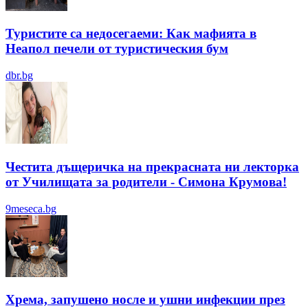
Туристите са недосегаеми: Как мафията в
Неапол печели от туристическия бум
dbr.bg
Честита дъщеричка на прекрасната ни лекторка
от Училищата за родители - Симона Крумова!
9meseca.bg
Хрема, запушено носле и ушни инфекции през