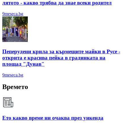
лятотo - какво трябва да знае всеки родител
9meseca.bg
Пеперудени крила за кърмещите майки в Русе -
открита е красива пейка в градинката на
площад "Дунав"
9meseca.bg
Времето
Ето какво време ни очаква през уикенда