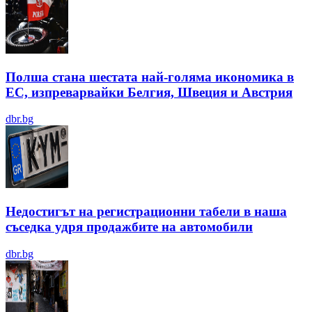
Полша стана шестата най-голяма икономика в
ЕС, изпреварвайки Белгия, Швеция и Австрия
dbr.bg
Недостигът на регистрационни табели в наша
съседка удря продажбите на автомобили
dbr.bg