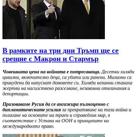
В рамките на три дни Тръмп ще се
срещне с Макрон и Стармър
Човешката цена на войната е потресаваща.
Десетки хиляди
цивилни, включително деца, са убити или ранени. Милиони са
принудени да напуснат домовете си. Хиляди невинни станаха
жертви на насилствено разселване, незаконни отвличания и
депортации.
Призоваваме Русия да се ангажира пълноценно с
дипломатическите усилия
за прекратяване на тази война и
полагане на основите на траен и справедлив мир, в
съответствие с Устава на ООН и принципите на
международното право.