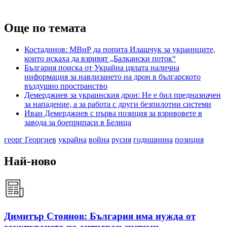
Още по темата
Костадинов: МВнР да попита Илашчук за украинците,
които искаха да взривят „Балкански поток“
България поиска от Украйна цялата налична
информация за навлизането на дрон в българското
въздушно пространство
Демерджиев за украинския дрон: Не е бил предназначен
за нападение, а за работа с други безпилотни системи
Иван Демерджиев с първа позиция за взривовете в
завода за боеприпаси в Белица
георг Георгиев
украйна
война
русия
годишнина
позиция
Най-ново
Димитър Стоянов: България има нужда от