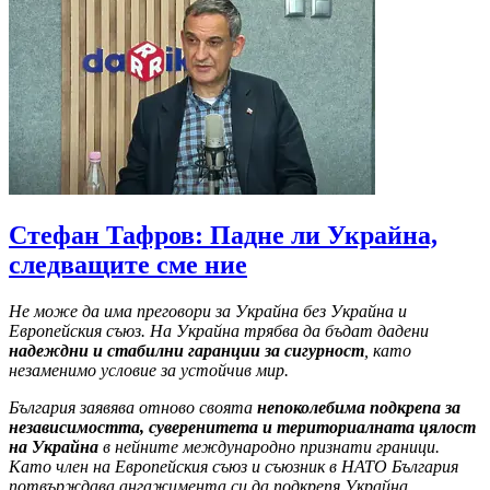
Стефан Тафров: Падне ли Украйна,
следващите сме ние
Не може да има преговори за Украйна без Украйна и
Европейския съюз. На Украйна трябва да бъдат дадени
надеждни и стабилни гаранции за сигурност
, като
незаменимо условие за устойчив мир.
България заявява отново своята
непоколебима подкрепа за
независимостта, суверенитета и териториалната цялост
на Украйна
в нейните международно признати граници.
Като член на Европейския съюз и съюзник в НАТО България
потвърждава ангажимента си да подкрепя Украйна.