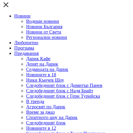
Новини
Водещи новини
Новини България
Новини от Света
Регионални новини
Любопитно
Програма
Предавания
Дарик Кафе
Денят на Дарик
Седмицата на Дарик
Новините в 18
Ники Кънчев Шоу
Следобедният блок с Димитър Панев
Следобедният блок с Надя Брайт
Следобедният блок с Гери Турийска
В тренда
Агросвят по Дарик
Време за джаз
Спортното шоу на Дарик
Следобедният блок
Новините в 12