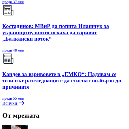
преди 37 мин
Костадинов: МВнР да попита Илашчук за
украинците, които искаха да взривят
„Балкански поток“
преди 48 мин
Кандев за взривовете в „ЕМКО“: Надявам се
този път разследващите да стигнат по-бързо до
причините
преди 55 мин
Всички
От мрежата