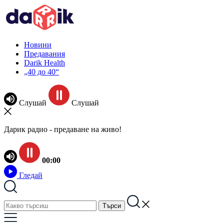
Новини
Предавания
Darik Health
„40 до 40“
Слушай
Слушай
Дарик радио - предаване на живо!
00:00
Гледай