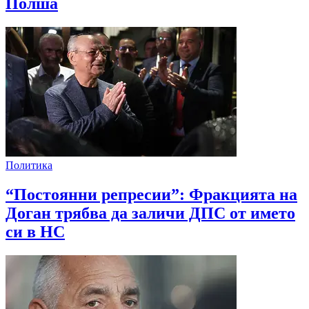
Полша
Политика
“Постоянни репресии”: Фракцията на
Доган трябва да заличи ДПС от името
си в НС