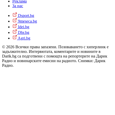
Реклама
За нас
Dsport.bg
9meseca.bg
Idei.bg
Dbr.bg
Agri.bg
© 2026 Всички права запазени. Позоваването с хиперлинк е
задължително. Интервютата, коментарите и новините в
Darik.bg са подготвени с помощта на репортерите на Дарик
Радио и новинарските емисии на радиото. Снимки: Дарик
Радио.