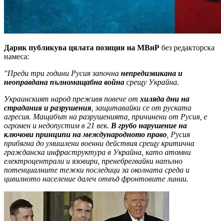
Дарик публикува цялата позиция на МВнР
без редакторска
намеса:
"Преди три години Русия започна
непредизвикана и
неоправдана пълномащабна война
срещу Украйна.
Украинският народ преживя повече от
хиляда дни на
страдания и разрушения
, защитавайки се от руската
агресия. Мащабът на разрушенията, причинени от Русия, е
огромен и недопустим в 21 век.
В грубо нарушение на
ключови принципи на международното право
, Русия
прибягна до умишлени военни действия срещу критична
гражданска инфраструктура в Украйна, като атомни
електроцентрали и язовири, пренебрегвайки напълно
потенциалните тежки последици за околната среда и
цивилното население далеч отвъд фронтовите линии.