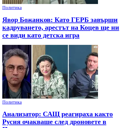
Политика
Явор Божанков: Като ГЕРБ завърши
кадруването, арестът на Коцев ще ни
се види като детска игра
Политика
Анализатор: САЩ реагираха както
Русия очакваше след дроновете в