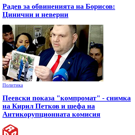
Радев за обвиненията на Борисов:
Цинични и неверни
Политика
Пеевски показа "компромат" - снимка
на Кирил Петков и шефа на
Антикорупционната комисия