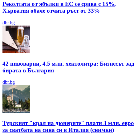
Реколтата от ябълки в ЕС се срива с 15%,
Хърватия обаче отчита ръст от 33%
dbr.bg
42 пивоварни, 4.5 млн. хектолитра: Бизнесът зад
бирата в България
dbr.bg
Турският "крал на дюнерите" плати 3 млн. евро
за сватбата на сина си в Италия (снимки)