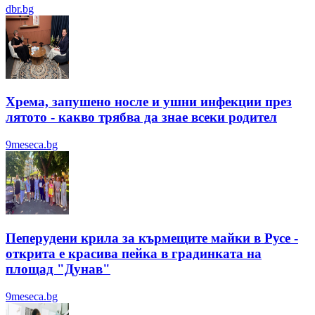
dbr.bg
Хрема, запушено носле и ушни инфекции през
лятотo - какво трябва да знае всеки родител
9meseca.bg
Пеперудени крила за кърмещите майки в Русе -
открита е красива пейка в градинката на
площад "Дунав"
9meseca.bg