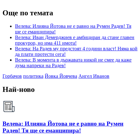
Още по темата
Велева: Илияна Йотова не е равно на Румен Радев! Тя
ще се еманципира!
Велева: Иван Демерджиев е амбициран да стане главен
прокурор, но има 411 имота!
Велева: На Радев му предстоят 4 години власт! Няма кой
да плати протести сега!
Велева: В момента в държавата никой не смее да каже
дума напреки на Радев!
Горбачов
политика
Йовка Йовчева
Ангел Иванов
Най-ново
Велева: Илияна Йотова не е равно на Румен
Радев! Тя ще се еманципира!