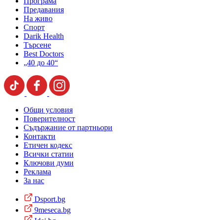
Програма
Предавания
На живо
Спорт
Darik Health
Търсене
Best Doctors
„40 до 40“
Общи условия
Поверителност
Съдържание от партньори
Контакти
Етичен кодекс
Всички статии
Ключови думи
Реклама
За нас
Dsport.bg
9meseca.bg