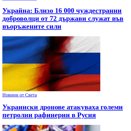
Украйна: Близо 16 000 чуждестранни
доброволци от 72 държави служат във
въоръжените сили
Новини от Света
Украински дронове атакуваха големи
петролни рафинерии в Русия