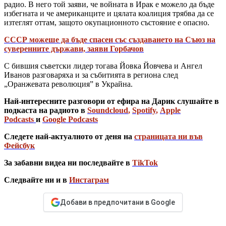
радио. В него той заяви, че войната в Ирак е можело да бъде
избегната и че американците и цялата коалиция трябва да се
изтеглят оттам, защото окупационното състояние е опасно.
СССР можеше да бъде спасен със създаването на Съюз на
суверенните държави, заяви Горбачов
С бившия съветски лидер тогава Йовка Йовчева и Ангел
Иванов разговаряха и за събитията в региона след
„Оранжевата революция” в Украйна.
Най-интересните разговори от ефира на Дарик слушайте в
подкаста на радиото в
Soundcloud
,
Spotify
,
Apple
Podcasts
и
Google Podcasts
Следете най-актуалното от деня на
страницата ни във
Фейсбук
За забавни видеа ни последвайте в
TikTok
Следвайте ни и в
Инстаграм
Добави в предпочитани в Google