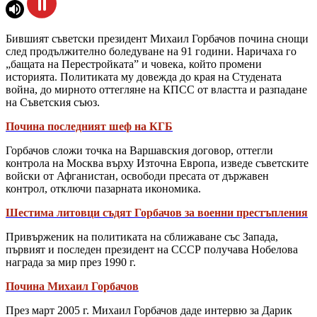
Бившият съветски президент Михаил Горбачов почина снощи
след продължително боледуване на 91 години. Наричаха го
„бащата на Перестройката” и човека, който промени
историята. Политиката му довежда до края на Студената
война, до мирното оттегляне на КПСС от властта и разпадане
на Съветския съюз.
Почина последният шеф на КГБ
Горбачов сложи точка на Варшавския договор, оттегли
контрола на Москва върху Източна Европа, изведе съветските
войски от Афганистан, освободи пресата от държавен
контрол, отключи пазарната икономика.
Шестима литовци съдят Горбачов за военни престъпления
Привърженик на политиката на сближаване със Запада,
първият и последен президент на СССР получава Нобелова
награда за мир през 1990 г.
Почина Михаил Горбачов
През март 2005 г. Михаил Горбачов даде интервю за Дарик