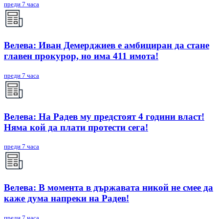
преди 7 часа
Велева: Иван Демерджиев е амбициран да стане
главен прокурор, но има 411 имота!
преди 7 часа
Велева: На Радев му предстоят 4 години власт!
Няма кой да плати протести сега!
преди 7 часа
Велева: В момента в държавата никой не смее да
каже дума напреки на Радев!
преди 7 часа