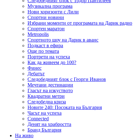
Следобедният блок с Тодор Пантилеев
Музикална програма
Нови хоризонти с Лили
Спортни новини
Избрани моменти от програмата на Дарик радио
Спортен маратон
Metropolis
Спортното шоу на Дарик в аванс
Подкаст в ефира
Още по темата
Портрети на успеха
Как да живеем до 100?
Финес
Дебатът
Следобедният блок с Георги Иванов
Мечтани дестинации
Гласът на изкуството
Квадратни метри
Следобедна криза
Новите 240: Посоката на България
Часът на успеха
Connected
Денят на храбростта
Бранд България
На живо