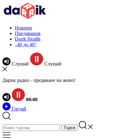
Новини
Предавания
Darik Health
„40 до 40“
Слушай
Слушай
Дарик радио - предаване на живо!
00:00
Гледай