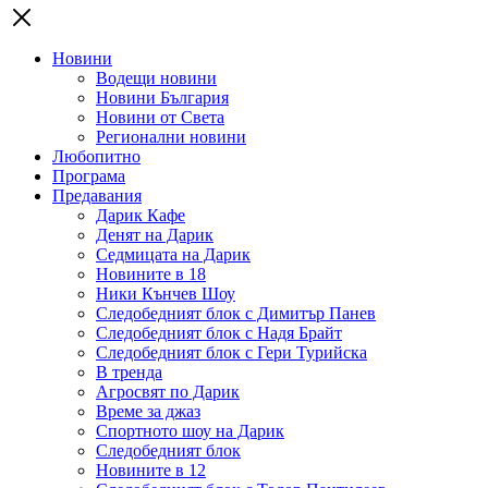
Новини
Водещи новини
Новини България
Новини от Света
Регионални новини
Любопитно
Програма
Предавания
Дарик Кафе
Денят на Дарик
Седмицата на Дарик
Новините в 18
Ники Кънчев Шоу
Следобедният блок с Димитър Панев
Следобедният блок с Надя Брайт
Следобедният блок с Гери Турийска
В тренда
Агросвят по Дарик
Време за джаз
Спортното шоу на Дарик
Следобедният блок
Новините в 12