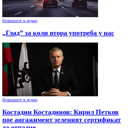
Новините в аудио
„Глад” за коли втора употреба у нас
Новините в аудио
Костадин Костадинов: Кирил Петков
пое ангажимент зеленият сертификат
да отпадне