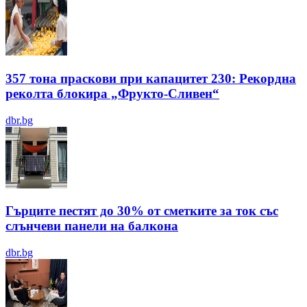
357 тона праскови при капацитет 230: Рекордна
реколта блокира „Фрукто-Сливен“
dbr.bg
Гърците пестят до 30% от сметките за ток със
слънчеви панели на балкона
dbr.bg