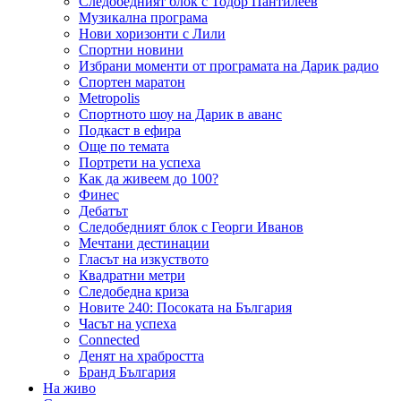
Следобедният блок с Тодор Пантилеев
Музикална програма
Нови хоризонти с Лили
Спортни новини
Избрани моменти от програмата на Дарик радио
Спортен маратон
Metropolis
Спортното шоу на Дарик в аванс
Подкаст в ефира
Още по темата
Портрети на успеха
Как да живеем до 100?
Финес
Дебатът
Следобедният блок с Георги Иванов
Мечтани дестинации
Гласът на изкуството
Квадратни метри
Следобедна криза
Новите 240: Посоката на България
Часът на успеха
Connected
Денят на храбростта
Бранд България
На живо