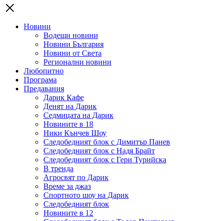
Новини
Водещи новини
Новини България
Новини от Света
Регионални новини
Любопитно
Програма
Предавания
Дарик Кафе
Денят на Дарик
Седмицата на Дарик
Новините в 18
Ники Кънчев Шоу
Следобедният блок с Димитър Панев
Следобедният блок с Надя Брайт
Следобедният блок с Гери Турийска
В тренда
Агросвят по Дарик
Време за джаз
Спортното шоу на Дарик
Следобедният блок
Новините в 12