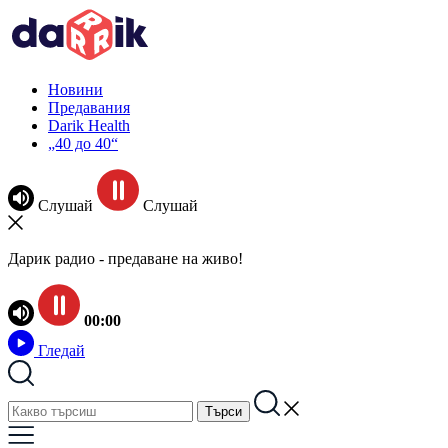
Новини
Предавания
Darik Health
„40 до 40“
Слушай
Слушай
Дарик радио - предаване на живо!
00:00
Гледай