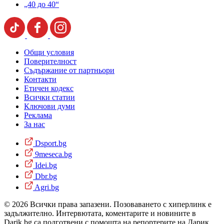
„40 до 40“
Общи условия
Поверителност
Съдържание от партньори
Контакти
Етичен кодекс
Всички статии
Ключови думи
Реклама
За нас
Dsport.bg
9meseca.bg
Idei.bg
Dbr.bg
Agri.bg
© 2026 Всички права запазени. Позоваването с хиперлинк е
задължително. Интервютата, коментарите и новините в
Darik.bg са подготвени с помощта на репортерите на Дарик