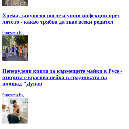
Хрема, запушено носле и ушни инфекции през
лятотo - какво трябва да знае всеки родител
9meseca.bg
Пеперудени крила за кърмещите майки в Русе -
открита е красива пейка в градинката на
площад "Дунав"
9meseca.bg