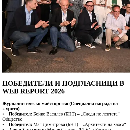
ПОБЕДИТЕЛИ И ПОДГЛАСНИЦИ В
WEB REPORT 2026
Журналистическо майсторство (Специална награда на
журито)
•
Победител:
Бойко Василев (БНТ) – „Следи по лентата“
Общество
•
Победител:
Мая Димитрова (БНТ) – „Архитекти на хаоса“
•
2-ро и 3-то място:
Мария Савкова (bTV) и Богдана