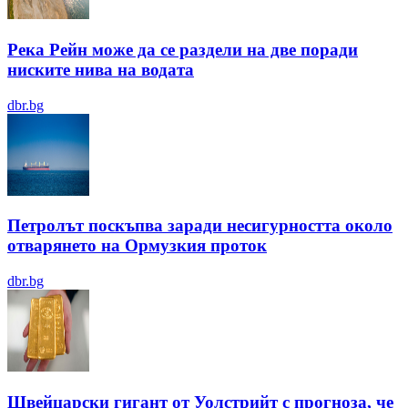
Река Рейн може да се раздели на две поради
ниските нива на водата
dbr.bg
Петролът поскъпва заради несигурността около
отварянето на Ормузкия проток
dbr.bg
Швейцарски гигант от Уолстрийт с прогноза, че