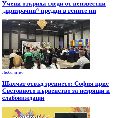
Учени откриха следи от неизвестни
„призрачни“ предци в гените ни
Любопитно
Шахмат отвъд зрението: София прие
Световното първенство за незрящи и
слабовиждащи