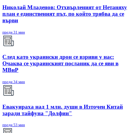
Николай Младенов: Отхвърленият от Нетаняху
план е единственият път, по който трябва да се
върви
преди 31 мин
След като украински дрон се взриви у нас:
Очаква се украинският посланик да се яви в
МВнР
преди 34 мин
Евакуираха над 1 млн. души в Източен Китай
заради тайфуна "Долфин"
преди 53 мин