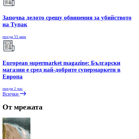
Започва делото срещу обвинения за убийството
на Тупак
преди 55 мин
European supermarket magazine: Български
магазин е сред най-добрите супермаркети в
Европа
преди 1 час
Всички
От мрежата