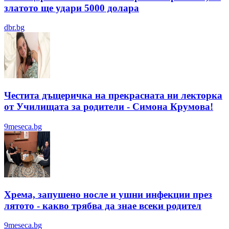
златото ще удари 5000 долара
dbr.bg
Честита дъщеричка на прекрасната ни лекторка
от Училищата за родители - Симона Крумова!
9meseca.bg
Хрема, запушено носле и ушни инфекции през
лятотo - какво трябва да знае всеки родител
9meseca.bg