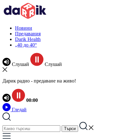
Новини
Предавания
Darik Health
„40 до 40“
Слушай
Слушай
Дарик радио - предаване на живо!
00:00
Гледай