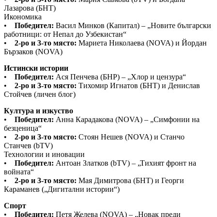
Лазарова (БНТ)
Икономика
•
Победител:
Васил Минков (Капитал) – „Новите български
работници: от Непал до Узбекистан“
•
2-ро и 3-то място:
Мариета Николаева (NOVA) и Йордан
Бързаков (NOVA)
Истински истории
•
Победител:
Ася Пенчева (БНР) – „Хлор и цензура“
•
2-ро и 3-то място:
Тихомир Игнатов (БНТ) и Денислав
Стойчев (личен блог)
Култура и изкуство
•
Победител:
Анна Карадакова (NOVA) – „Симфонии на
безценица“
•
2-ро и 3-то място:
Стоян Нешев (NOVA) и Станчо
Станчев (bTV)
Технологии и иновации
•
Победител:
Антоан Златков (bTV) – „Тихият фронт на
войната“
•
2-ро и 3-то място:
Мая Димитрова (БНТ) и Георги
Караманев („Дигитални истории“)
Спорт
•
Победител:
Петя Желева (NOVA) – „Новак преди