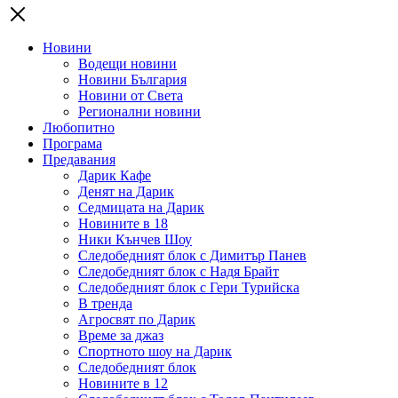
Новини
Водещи новини
Новини България
Новини от Света
Регионални новини
Любопитно
Програма
Предавания
Дарик Кафе
Денят на Дарик
Седмицата на Дарик
Новините в 18
Ники Кънчев Шоу
Следобедният блок с Димитър Панев
Следобедният блок с Надя Брайт
Следобедният блок с Гери Турийска
В тренда
Агросвят по Дарик
Време за джаз
Спортното шоу на Дарик
Следобедният блок
Новините в 12