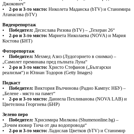
Джокович“
•
2-ро и 3-то място:
Николета Маданска (bTV) и Станимира
Атанасова (bTV)
Видеорепортаж
•
Победител:
Десислава Ризова (bTV) – „Техеран 26“
•
2-ро и 3-то място:
Мариета Николаева (NOVA) и Мария
Костова (БНТ)
Фоторепортаж
•
Победител:
Мехмед Азиз (Лудогорието в снимки) –
„Самолет преминава пред пълната Луна“
•
2-ро и 3-то място:
Христо Стефанов („Български
реализъм“) и Юлиан Тодоров (Getty Images)
Подкаст
•
Победител:
Виктория Вълчинова (Радио Кампус НБУ) –
„Белене - място на памет“
•
2-ро и 3-то място:
Даниела Пехливанова (NOVA LAB) и
Цветелина Георгиева (БНР)
Зелено перо
•
Победител:
Хрисимира Милкова (Shumenonline.bg) –
„Точим язовир Тича от два водопровода“
•
2-ро и 3-то място:
Ладислав Цветков (bTV) и Станимир