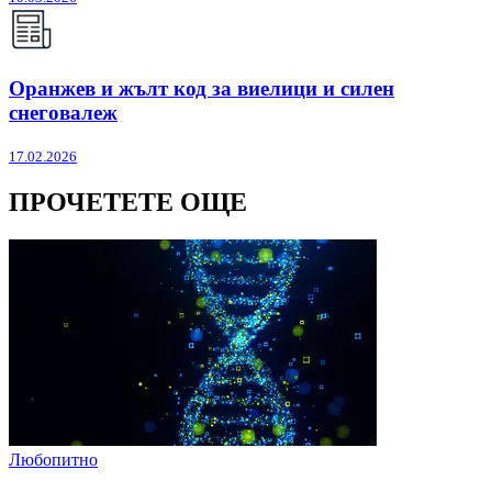
Оранжев и жълт код за виелици и силен
снеговалеж
17.02.2026
ПРОЧЕТЕТЕ ОЩЕ
Любопитно