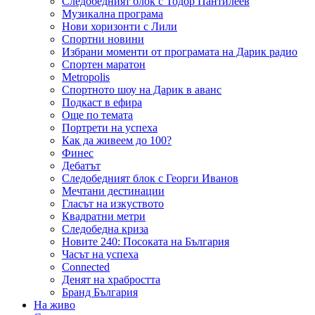
Следобедният блок с Тодор Пантилеев
Музикална програма
Нови хоризонти с Лили
Спортни новини
Избрани моменти от програмата на Дарик радио
Спортен маратон
Metropolis
Спортното шоу на Дарик в аванс
Подкаст в ефира
Още по темата
Портрети на успеха
Как да живеем до 100?
Финес
Дебатът
Следобедният блок с Георги Иванов
Мечтани дестинации
Гласът на изкуството
Квадратни метри
Следобедна криза
Новите 240: Посоката на България
Часът на успеха
Connected
Денят на храбростта
Бранд България
На живо