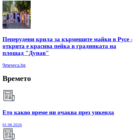
Пеперудени крила за кърмещите майки в Русе -
открита е красива пейка в градинката на
площад "Дунав"
9meseca.bg
Времето
Ето какво време ни очаква през уикенда
01.08.2026