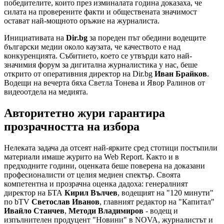
победителите, които през изминалата година доказаха, че
силата на проверените факти и обществената значимост
остават най-мощното оръжие на журналиста.
Инициативата на
Dir.bg
за пореден път обедини водещите
български медии около каузата, че качеството е над
конкуренцията. Събитието, което се утвърди като най-
значимия форум за дигитална журналистика у нас, беше
открито от оперативния директор на Dir.bg
Иван Брайков
.
Водещи на вечерта бяха Светла Тонева и Явор Ралинов от
видеоотдела на медията.
Авторитетно жури гарантира
прозрачността на избора
Нелеката задача да отсеят най-ярките сред стотици постъпили
материали имаше журито на Web Report. Както и в
предходните години, оценката беше поверена на доказани
професионалисти от целия медиен спектър. Своята
компетентна и прозрачна оценка дадоха: генералният
директор на БТА
Кирил Вълчев
, водещият на "120 минути"
по bTV
Светослав Иванов
, главният редактор на "Капитал"
Ивайло Станчев
,
Методи Владимиров
- водещ и
изпълнителен продуцент "Новини" в NOVA, журналистът и