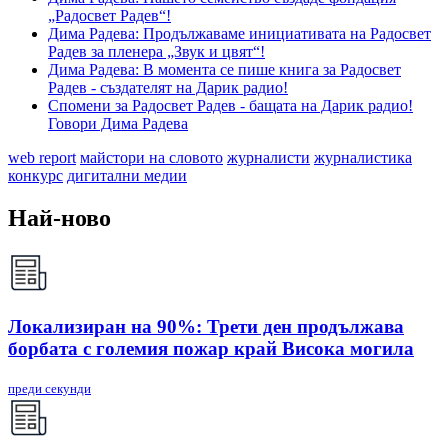
„Радосвет Радев“!
Дима Радева: Продължаваме инициативата на Радосвет
Радев за пленера „Звук и цвят“!
Дима Радева: В момента се пише книга за Радосвет
Радев - създателят на Дарик радио!
Спомени за Радосвет Радев - бащата на Дарик радио!
Говори Дима Радева
web report
майстори на словото
журналисти
журналистика
конкурс
дигитални медии
Най-ново
Локализиран на 90%: Трети ден продължава
борбата с големия пожар край Висока могила
преди секунди