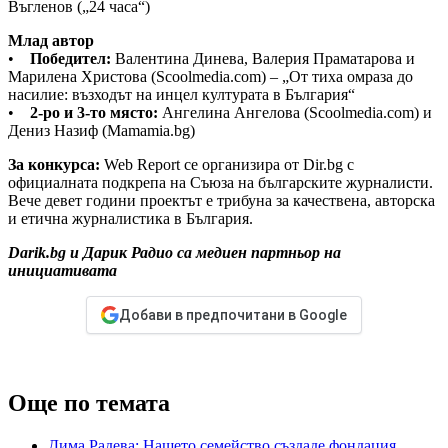
Въгленов („24 часа“)
Млад автор
•
Победител:
Валентина Динева, Валерия Праматарова и
Марилена Христова (Scoolmedia.com) – „От тиха омраза до
насилие: възходът на инцел културата в България“
•
2-ро и 3-то място:
Ангелина Ангелова (Scoolmedia.com) и
Дениз Назиф (Mamamia.bg)
За конкурса:
Web Report се организира от Dir.bg с
официалната подкрепа на Съюза на българските журналисти.
Вече девет години проектът е трибуна за качествена, авторска
и етична журналистика в България.
Darik.bg и Дарик Радио са медиен партньор на
инициативата
Добави в предпочитани в Google
Още по темата
Дима Радева: Нашето семейство създаде фондация