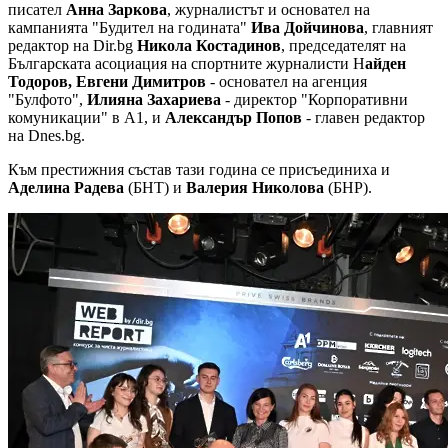
писател
Анна Заркова
, журналистът и основател на
кампанията "Будител на годината"
Ива Дойчинова
, главният
редактор на Dir.bg
Никола Костадинов
, председателят на
Българската асоциация на спортните журналисти Н
айден
Тодоров, Евгени Димитров
- основател на агенция
"Булфото",
Илияна Захариева
- директор "Корпоративни
комуникации" в А1, и
Александър Попов
- главен редактор
на Dnes.bg.
Към престижния състав тази година се присъединиха и
Аделина Радева
(БНТ) и
Валерия Николова
(БНР).