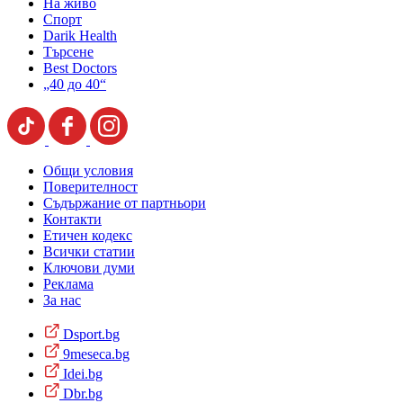
На живо
Спорт
Darik Health
Търсене
Best Doctors
„40 до 40“
Общи условия
Поверителност
Съдържание от партньори
Контакти
Етичен кодекс
Всички статии
Ключови думи
Реклама
За нас
Dsport.bg
9meseca.bg
Idei.bg
Dbr.bg