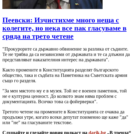
Пеевски: Изчистихме много неща с
колегите, но нека все пак гласуваме в
сряда на трето четене
"Прокурорите са държавно обвинение за разлика от съдиите.
Те не трябва да са независими от държавата и те са длъжни да
представляват наказателния интерес на държавата".
Както промените в Конституцията разделят българското
общество, така и съдбата на Паметника на Съветската армия
също го разделя.
"За мен мястото му е в музея. Той не е военен паметник, той
не е културна ценност. До колкото знам няма проблем с
документацията. Всичко това са фойерверки".
Третото четене на промените в Конституцията се очаква да
продължи утре, когато всеки депутат поименно ще каже "да"
или "не" на гласуваните текстове.
Слушайте и гледайте новия подкаст на
darik.bg
„В тренда“