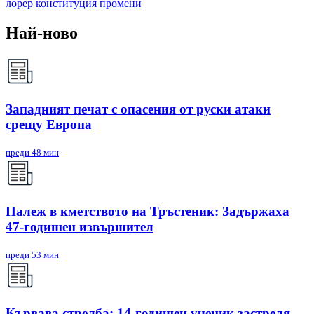
лорер
конституция
промени
Най-ново
Западният печат с опасения от руски атаки
срещу Европа
преди 48 мин
Палеж в кметството на Тръстеник: Задържаха
47-годишен извършител
преди 53 мин
Кървава стрелба: 14-годишен ученик застреля