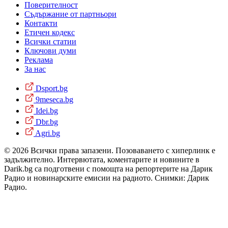
Поверителност
Съдържание от партньори
Контакти
Етичен кодекс
Всички статии
Ключови думи
Реклама
За нас
Dsport.bg
9meseca.bg
Idei.bg
Dbr.bg
Agri.bg
© 2026 Всички права запазени. Позоваването с хиперлинк е
задължително. Интервютата, коментарите и новините в
Darik.bg са подготвени с помощта на репортерите на Дарик
Радио и новинарските емисии на радиото. Снимки: Дарик
Радио.