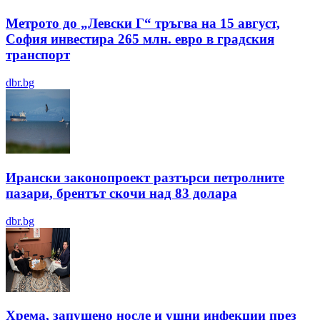
Метрото до „Левски Г“ тръгва на 15 август,
София инвестира 265 млн. евро в градския
транспорт
dbr.bg
Ирански законопроект разтърси петролните
пазари, брентът скочи над 83 долара
dbr.bg
Хрема, запушено носле и ушни инфекции през