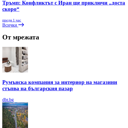
Тръмп: Конфликтът с Иран ще приключи „доста
скоро“
преди 1 час
Всички
От мрежата
Румънска компания за интериор на магазини
стъпва на българския пазар
dbr.bg