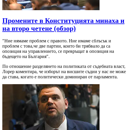
Промените в Конституцията минаха и
на второ четене (обзор)
"Ние нямаме проблем с правото. Ние имаме сблъсък и
проблем с това,че две партии, които би трябвало да са
опозиция на управлението, се превръщат в опозиция на
бъдещето на България".
По отношение разделянето на политиката от съдебната власт,
Лорер коментира, че изборът на висшите съдии у нас не може
да става, когато е политически доминиран от парламента.