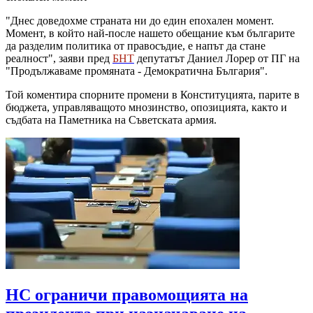
"Днес доведохме страната ни до един епохален момент.
Момент, в който най-после нашето обещание към българите
да разделим политика от правосъдие, е напът да стане
реалност", заяви пред
БНТ
депутатът Даниел Лорер от ПГ на
"Продължаваме промяната - Демократична България".
Той коментира спорните промени в Конституцията, парите в
бюджета, управляващото мнозинство, опозицията, както и
съдбата на Паметника на Съветската армия.
НС ограничи правомощията на