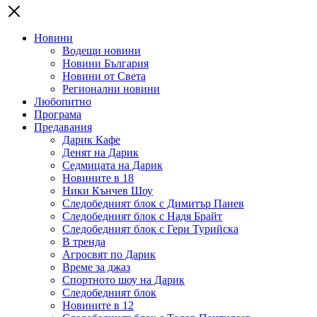
Новини
Водещи новини
Новини България
Новини от Света
Регионални новини
Любопитно
Програма
Предавания
Дарик Кафе
Денят на Дарик
Седмицата на Дарик
Новините в 18
Ники Кънчев Шоу
Следобедният блок с Димитър Панев
Следобедният блок с Надя Брайт
Следобедният блок с Гери Турийска
В тренда
Агросвят по Дарик
Време за джаз
Спортното шоу на Дарик
Следобедният блок
Новините в 12