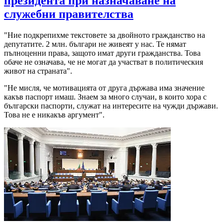
президента при назначаване на
служебни правителства
"Ние подкрепихме текстовете за двойното гражданство на
депутатите. 2 млн. българи не живеят у нас. Те нямат
пълноценни права, защото имат други гражданства. Това
обаче не означава, че не могат да участват в политическия
живот на страната".
"Не мисля, че мотивацията от друга държава има значение
какъв паспорт имаш. Знаем за много случаи, в които хора с
български паспорти, служат на интересите на чужди държави.
Това не е никакъв аргумент".