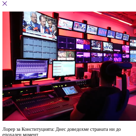
Лорер за Конституцията: Днес доведохме страната ни до
епохален момент