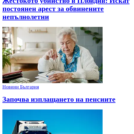
Жестокото убийство в Пловдив: Искат
постоянен арест за обвинените
непълнолетни
Новини България
Започва изплащането на пенсиите