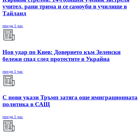
учител, рани трима и се самоуби в училище в
Тайланд
преди 1 час
Нов удар по Киев: Доверието към Зеленски
бележи спад след протестите в Украйна
преди 1 час
С нови укази Тръмп затяга още имиграционната
политика в САЩ
преди 1 час