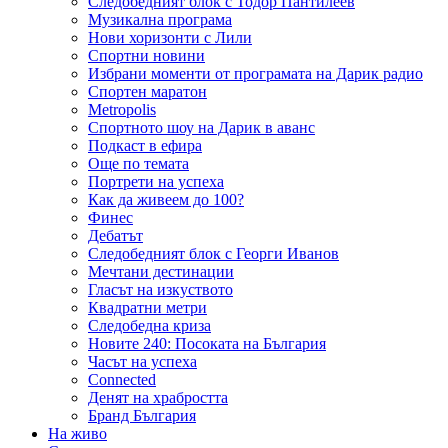
Следобедният блок с Тодор Пантилеев
Музикална програма
Нови хоризонти с Лили
Спортни новини
Избрани моменти от програмата на Дарик радио
Спортен маратон
Metropolis
Спортното шоу на Дарик в аванс
Подкаст в ефира
Още по темата
Портрети на успеха
Как да живеем до 100?
Финес
Дебатът
Следобедният блок с Георги Иванов
Мечтани дестинации
Гласът на изкуството
Квадратни метри
Следобедна криза
Новите 240: Посоката на България
Часът на успеха
Connected
Денят на храбростта
Бранд България
На живо