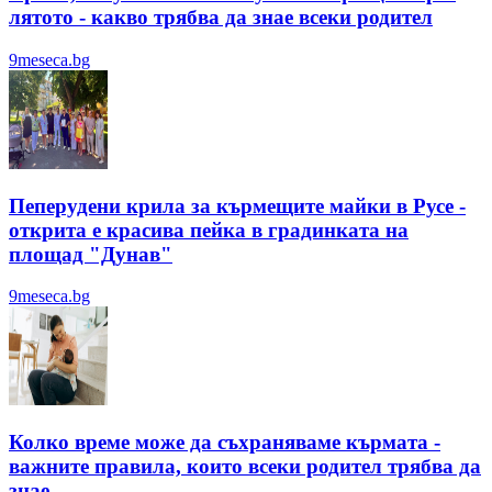
лятотo - какво трябва да знае всеки родител
9meseca.bg
Пеперудени крила за кърмещите майки в Русе -
открита е красива пейка в градинката на
площад "Дунав"
9meseca.bg
Колко време може да съхраняваме кърмата -
важните правила, които всеки родител трябва да
знае