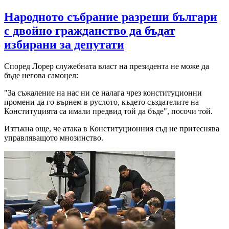
Народното събрание разреши българи
с двойно гражданство да бъдат
избирани за депутати
Според Лорер служебната власт на президента не може да
бъде негова самоцел:
"За съжаление на нас ни се налага чрез конституционни
промени да го върнем в руслото, където създателите на
Конституцията са имали предвид той да бъде", посочи той.
Изтъкна още, че атака в Конституционния съд не притеснява
управляващото мнозинство.