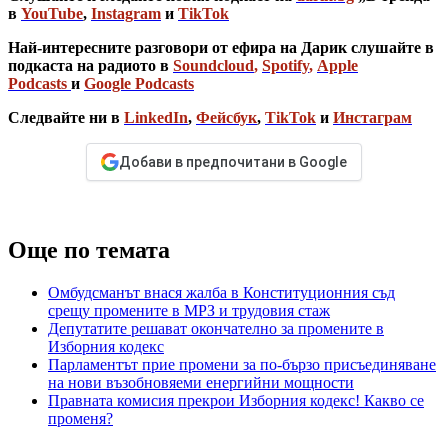
в
YouTube
,
Instagram
и
TikTok
Най-интересните разговори от ефира на Дарик слушайте в
подкаста на радиото в
Soundcloud
,
Spotify
,
Apple
Podcasts
и
Google Podcasts
Следвайте ни в
LinkedIn
,
Фейсбук
,
TikTok
и
Инстаграм
Добави в предпочитани в Google
Още по темата
Омбудсманът внася жалба в Конституционния съд
срещу промените в МРЗ и трудовия стаж
Депутатите решават окончателно за промените в
Изборния кодекс
Парламентът прие промени за по-бързо присъединяване
на нови възобновяеми енергийни мощности
Правната комисия прекрои Изборния кодекс! Какво се
променя?