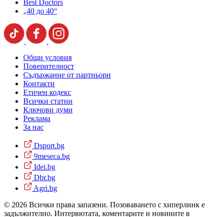
Best Doctors
„40 до 40“
Общи условия
Поверителност
Съдържание от партньори
Контакти
Етичен кодекс
Всички статии
Ключови думи
Реклама
За нас
Dsport.bg
9meseca.bg
Idei.bg
Dbr.bg
Agri.bg
© 2026 Всички права запазени. Позоваването с хиперлинк е
задължително. Интервютата, коментарите и новините в