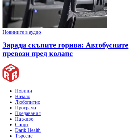
Новините в аудио
Заради скъпите горива: Автобусните
превози пред колапс
Новини
Начало
Любопитно
Програма
Предавания
На живо
Спорт
Darik Health
Търсене