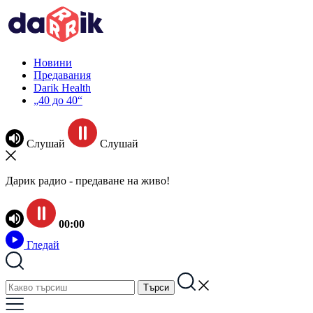
Новини
Предавания
Darik Health
„40 до 40“
Слушай
Слушай
Дарик радио - предаване на живо!
00:00
Гледай