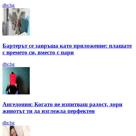
dbr.bg
Бартерът се завръща като приложение: плащате
с времето си, вместо с пари
dbr.bg
Ангедония: Когато не изпитваш радост, дори
животът ти да изглежда перфектен
dbr.bg