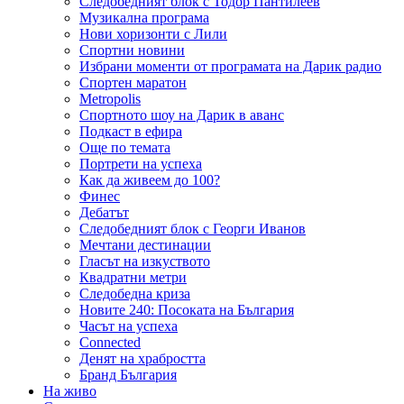
Следобедният блок с Тодор Пантилеев
Музикална програма
Нови хоризонти с Лили
Спортни новини
Избрани моменти от програмата на Дарик радио
Спортен маратон
Metropolis
Спортното шоу на Дарик в аванс
Подкаст в ефира
Още по темата
Портрети на успеха
Как да живеем до 100?
Финес
Дебатът
Следобедният блок с Георги Иванов
Мечтани дестинации
Гласът на изкуството
Квадратни метри
Следобедна криза
Новите 240: Посоката на България
Часът на успеха
Connected
Денят на храбростта
Бранд България
На живо