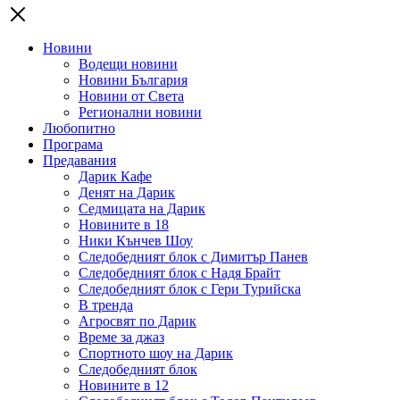
Новини
Водещи новини
Новини България
Новини от Света
Регионални новини
Любопитно
Програма
Предавания
Дарик Кафе
Денят на Дарик
Седмицата на Дарик
Новините в 18
Ники Кънчев Шоу
Следобедният блок с Димитър Панев
Следобедният блок с Надя Брайт
Следобедният блок с Гери Турийска
В тренда
Агросвят по Дарик
Време за джаз
Спортното шоу на Дарик
Следобедният блок
Новините в 12