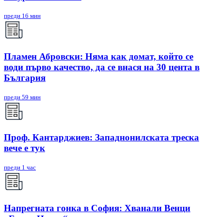
преди 16 мин
Пламен Абровски: Няма как домат, който се
води първо качество, да се внася на 30 цента в
България
преди 59 мин
Проф. Кантарджиев: Западнонилската треска
вече е тук
преди 1 час
Напрегната гонка в София: Хванали Венци