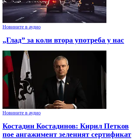
Новините в аудио
„Глад” за коли втора употреба у нас
Новините в аудио
Костадин Костадинов: Кирил Петков
пое ангажимент зеленият сертификат