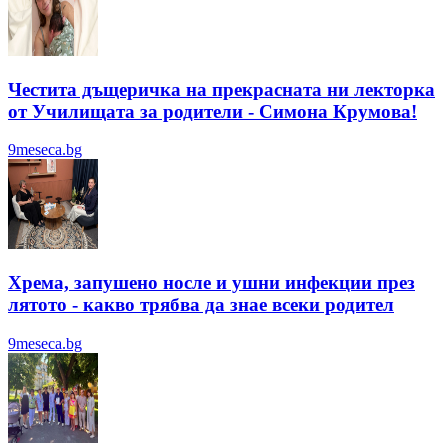
Честита дъщеричка на прекрасната ни лекторка
от Училищата за родители - Симона Крумова!
9meseca.bg
Хрема, запушено носле и ушни инфекции през
лятотo - какво трябва да знае всеки родител
9meseca.bg