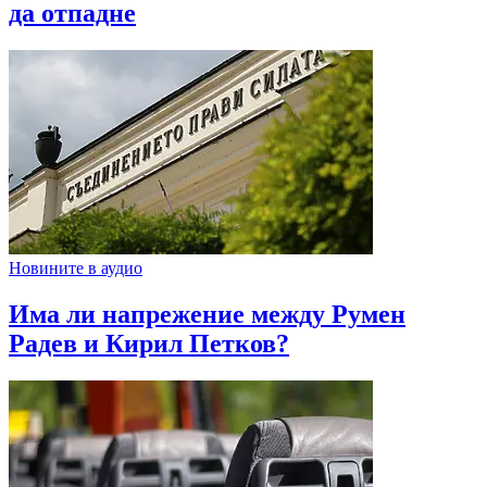
да отпадне
Новините в аудио
Има ли напрежение между Румен
Радев и Кирил Петков?