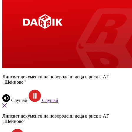
Липсват документи на новородени деца в риск в АГ
„Шейново”
Слушай
Слушай
Липсват документи на новородени деца в риск в АГ
„Шейново”