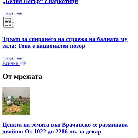
„Белия Негър“ с наркотици
преди 1 час
Тръмп за спирането на строежа на балната му
зала: Това е национален позор
преди 1 час
Всички
От мрежата
Цената на земята във Врачанско се разминава
двойно: От 1022 до 2286 лв. за декар