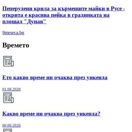
Пеперудени крила за кърмещите майки в Русе -
открита е красива пейка в градинката на
площад "Дунав"
9meseca.bg
Времето
Ето какво време ни очаква през уикенда
01.08.2026
Какво време ни очаква през уикенда?
06.06.2026