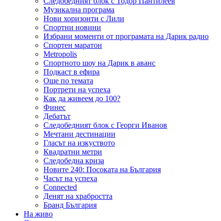
Следобедният блок с Тодор Пантилеев
Музикална програма
Нови хоризонти с Лили
Спортни новини
Избрани моменти от програмата на Дарик радио
Спортен маратон
Metropolis
Спортното шоу на Дарик в аванс
Подкаст в ефира
Още по темата
Портрети на успеха
Как да живеем до 100?
Финес
Дебатът
Следобедният блок с Георги Иванов
Мечтани дестинации
Гласът на изкуството
Квадратни метри
Следобедна криза
Новите 240: Посоката на България
Часът на успеха
Connected
Денят на храбростта
Бранд България
На живо