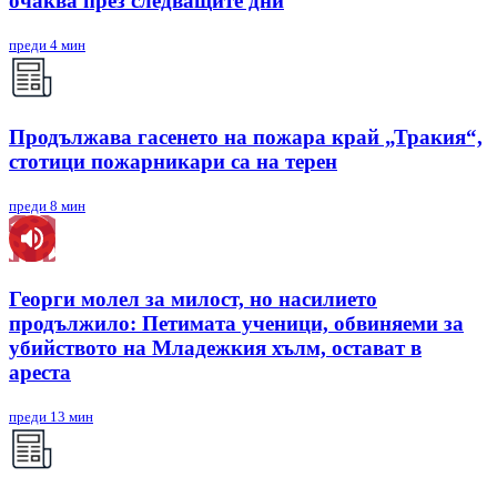
очаква през следващите дни
преди 4 мин
Продължава гасенето на пожара край „Тракия“,
стотици пожарникари са на терен
преди 8 мин
Георги молел за милост, но насилието
продължило: Петимата ученици, обвиняеми за
убийството на Младежкия хълм, остават в
ареста
преди 13 мин