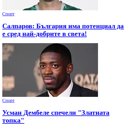
Спорт
Салпаров: България има потенциал да
е сред най-добрите в света!
Спорт
Усман Дембеле спечели "Златната
топка"