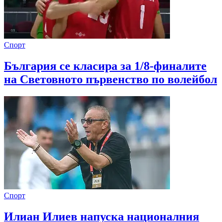
Спорт
България се класира за 1/8-финалите
на Световното първенство по волейбол
Спорт
Илиан Илиев напуска националния