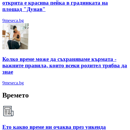
открита е красива пейка в градинката на
площад "Дунав"
9meseca.bg
Колко време може да съхраняваме кърмата -
важните правила, които всеки родител трябва да
знае
9meseca.bg
Времето
Ето какво време ни очаква през уикенда