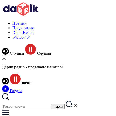
Новини
Предавания
Darik Health
„40 до 40“
Слушай
Слушай
Дарик радио - предаване на живо!
00:00
Гледай