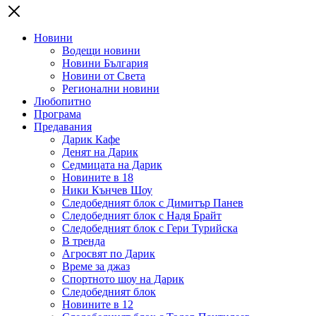
Новини
Водещи новини
Новини България
Новини от Света
Регионални новини
Любопитно
Програма
Предавания
Дарик Кафе
Денят на Дарик
Седмицата на Дарик
Новините в 18
Ники Кънчев Шоу
Следобедният блок с Димитър Панев
Следобедният блок с Надя Брайт
Следобедният блок с Гери Турийска
В тренда
Агросвят по Дарик
Време за джаз
Спортното шоу на Дарик
Следобедният блок
Новините в 12