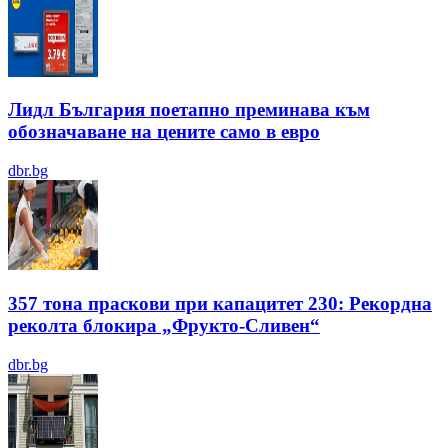
Лидл България поетапно преминава към
обозначаване на цените само в евро
dbr.bg
357 тона праскови при капацитет 230: Рекордна
реколта блокира „Фрукто-Сливен“
dbr.bg