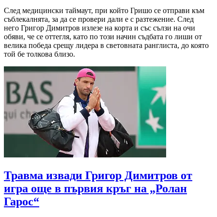
След медицински таймаут, при който Гришо се отправи към
съблекалнята, за да се провери дали е с разтежение. След
него Григор Димитров излезе на корта и със сълзи на очи
обяви, че се оттегля, като по този начин съдбата го лиши от
велика победа срещу лидера в световната ранглиста, до която
той бе толкова близо.
Травма извади Григор Димитров от
игра още в първия кръг на „Ролан
Гарос“