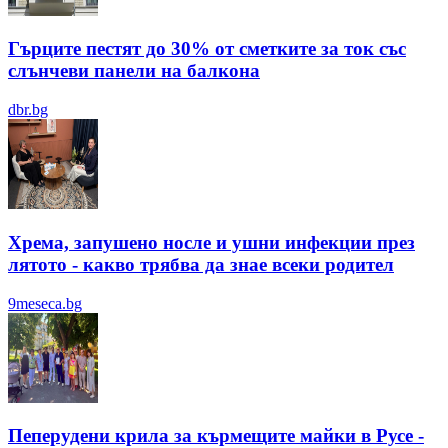
Гърците пестят до 30% от сметките за ток със
слънчеви панели на балкона
dbr.bg
Хрема, запушено носле и ушни инфекции през
лятотo - какво трябва да знае всеки родител
9meseca.bg
Пеперудени крила за кърмещите майки в Русе -