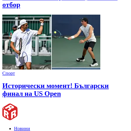
отбор
Спорт
Исторически момент! Български
финал на US Open
Новини