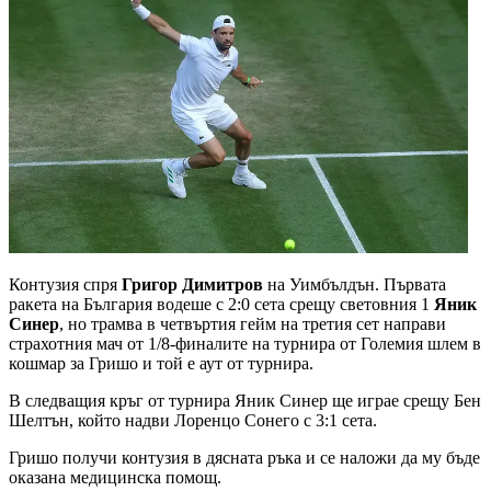
Контузия спря
Григор Димитров
на Уимбълдън. Първата
ракета на България водеше с 2:0 сета срещу световния 1
Яник
Синер
, но трамва в четвъртия гейм на третия сет направи
страхотния мач от 1/8-финалите на турнира от Големия шлем в
кошмар за Гришо и той е аут от турнира.
В следващия кръг от турнира Яник Синер ще играе срещу Бен
Шелтън, който надви Лоренцо Сонего с 3:1 сета.
Гришо получи контузия в дясната ръка и се наложи да му бъде
оказана медицинска помощ.