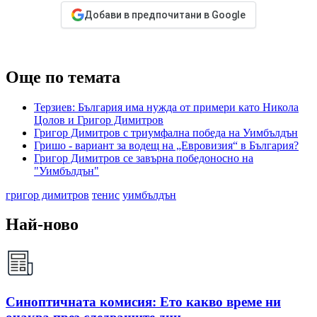
Добави в предпочитани в Google
Още по темата
Терзиев: България има нужда от примери като Никола
Цолов и Григор Димитров
Григор Димитров с триумфална победа на Уимбълдън
Гришо - вариант за водещ на „Евровизия“ в България?
Григор Димитров се завърна победоносно на
"Уимбълдън"
григор димитров
тенис
уимбълдън
Най-ново
Синоптичната комисия: Ето какво време ни