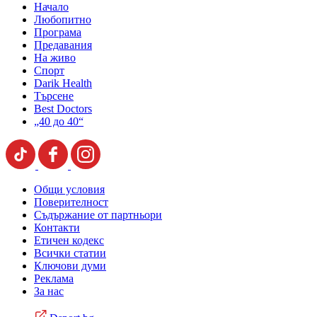
Начало
Любопитно
Програма
Предавания
На живо
Спорт
Darik Health
Търсене
Best Doctors
„40 до 40“
Общи условия
Поверителност
Съдържание от партньори
Контакти
Етичен кодекс
Всички статии
Ключови думи
Реклама
За нас