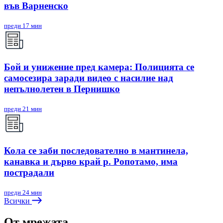
във Варненско
преди 17 мин
Бой и унижение пред камера: Полицията се
самосезира заради видео с насилие над
непълнолетен в Пернишко
преди 21 мин
Кола се заби последователно в мантинела,
канавка и дърво край р. Ропотамо, има
пострадали
преди 24 мин
Всички
От мрежата