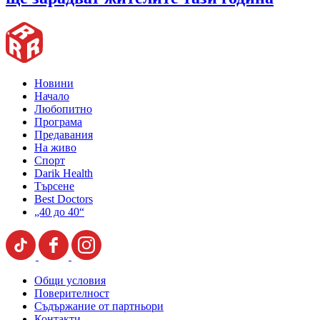
Новини
Начало
Любопитно
Програма
Предавания
На живо
Спорт
Darik Health
Търсене
Best Doctors
„40 до 40“
Общи условия
Поверителност
Съдържание от партньори
Контакти