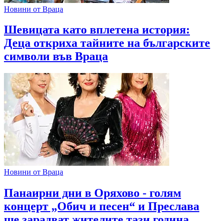
Новини от Враца
Шевицата като вплетена история:
Деца откриха тайните на българските
символи във Враца
Новини от Враца
Панаирни дни в Оряхово - голям
концерт „Обич и песен“ и Преслава
ще зарадват жителите тази година