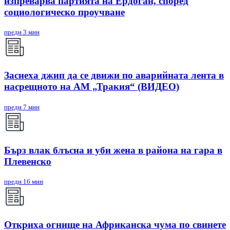
изпреварва партията на Ердоган, според
социологическо проучване
преди 3 мин
Заснеха джип да се движи по аварийната лента в
насрещното на АМ „Тракия“ (ВИДЕО)
преди 7 мин
Бърз влак блъсна и уби жена в района на гара в
Плевенско
преди 16 мин
Откриха огнище на Африканска чума по свинете