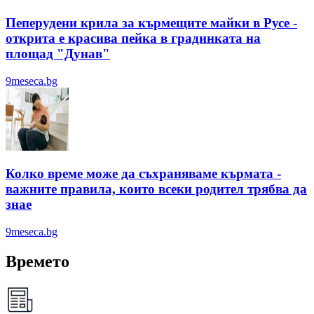
Пеперудени крила за кърмещите майки в Русе -
открита е красива пейка в градинката на
площад "Дунав"
9meseca.bg
Колко време може да съхраняваме кърмата -
важните правила, които всеки родител трябва да
знае
9meseca.bg
Времето