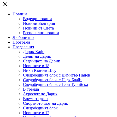
Новини
Водещи новини
Новини България
Новини от Света
Регионални новини
Любопитно
Програма
Предавания
Дарик Кафе
Денят на Дарик
Седмицата на Дарик
Новините в 18
Ники Кънчев Шоу
Следобедният блок с Димитър Панев
Следобедният блок с Надя Брайт
Следобедният блок с Гери Турийска
В тренда
Агросвят по Дарик
Време за джаз
Спортното шоу на Дарик
Следобедният блок
Новините в 12