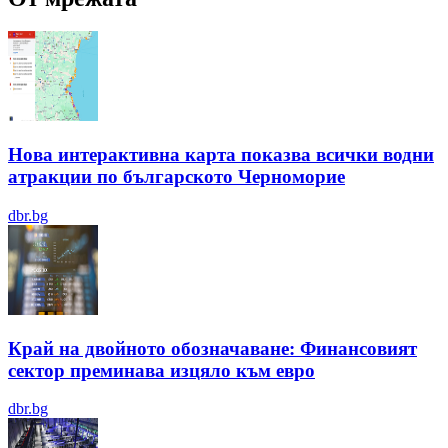
Нова интерактивна карта показва всички водни
атракции по българското Черноморие
dbr.bg
Край на двойното обозначаване: Финансовият
сектор преминава изцяло към евро
dbr.bg