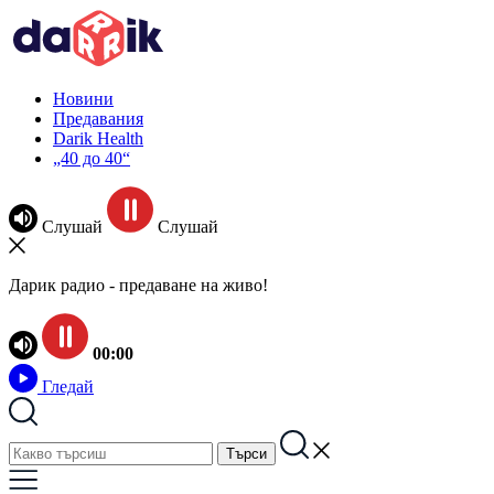
Новини
Предавания
Darik Health
„40 до 40“
Слушай
Слушай
Дарик радио - предаване на живо!
00:00
Гледай