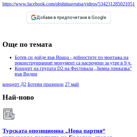
https://www.facebook.com/obshtinavratsa/videos/534231285021051
Добави в предпочитани в Google
Още по темата
Ботев си дойде във Враца - дейностите по монтажа на
реконструираният монумент са насрочени за утре в 9 ч.
Концерт на групата D2 на Фестивала „Зимна приказка”
във Видин
концерт Д2
Ботеви празници
27 май
Най-ново
Турската опозиционна „Нова партия“