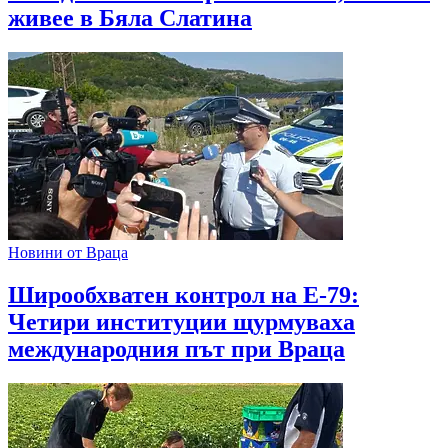
живее в Бяла Слатина
Новини от Враца
Широобхватен контрол на Е-79:
Четири институции щурмуваха
международния път при Враца