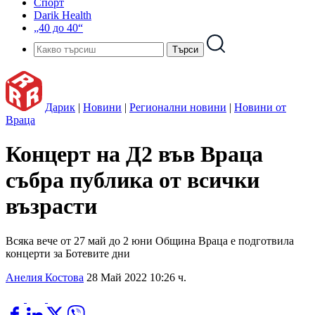
Спорт
Darik Health
„40 до 40“
Дарик
|
Новини
|
Регионални новини
|
Новини от
Враца
Концерт на Д2 във Враца
събра публика от всички
възрасти
Всяка вече от 27 май до 2 юни Община Враца е подготвила
концерти за Ботевите дни
Анелия Костова
28 Май 2022 10:26 ч.