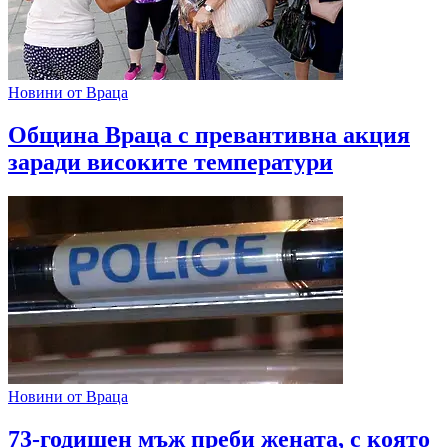
Новини от Враца
Община Враца с превантивна акция
заради високите температури
Новини от Враца
73-годишен мъж преби жената, с която