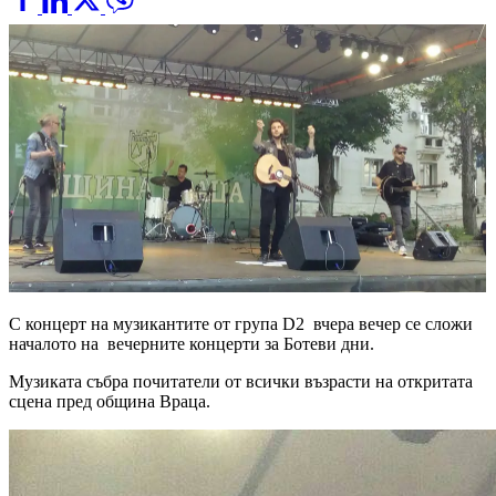
С концерт на музикантите от група D2 вчера вечер се сложи
началото на вечерните концерти за Ботеви дни.
Музиката събра почитатели от всички възрасти на откритата
сцена пред община Враца.