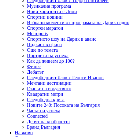
Следобедният блок с Тодор Пантилеев
Музикална програма
Нови хоризонти с Лили
Спортни новини
Избрани моменти от програмата на Дарик радио
Спортен маратон
Metropolis
Спортното шоу на Дарик в аванс
Подкаст в ефира
Още по темата
Портрети на успеха
Как да живеем до 100?
Финес
Дебатът
Следобедният блок с Георги Иванов
Мечтани дестинации
Гласът на изкуството
Квадратни метри
Следобедна криза
Новите 240: Посоката на България
Часът на успеха
Connected
Денят на храбростта
Бранд България
На живо