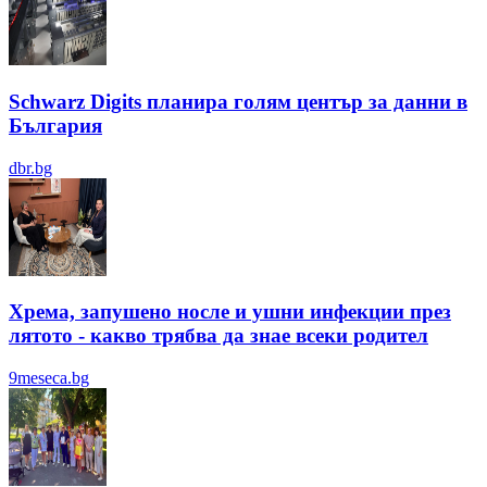
Schwarz Digits планира голям център за данни в
България
dbr.bg
Хрема, запушено носле и ушни инфекции през
лятотo - какво трябва да знае всеки родител
9meseca.bg