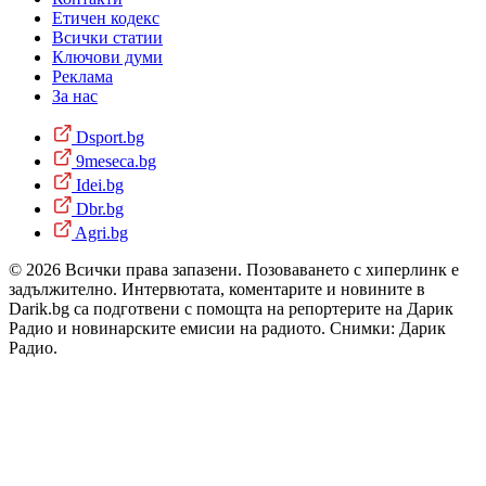
Етичен кодекс
Всички статии
Ключови думи
Реклама
За нас
Dsport.bg
9meseca.bg
Idei.bg
Dbr.bg
Agri.bg
© 2026 Всички права запазени. Позоваването с хиперлинк е
задължително. Интервютата, коментарите и новините в
Darik.bg са подготвени с помощта на репортерите на Дарик
Радио и новинарските емисии на радиото. Снимки: Дарик
Радио.