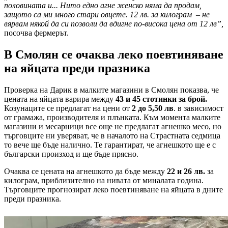
половината и... Нито едно агне женско няма да продам,
защото са ми много стари овцете. 12 лв. за килограм – не
вярвам някой да си позволи да вдигне по-висока цена от 12 лв”,
посочва фермерът.
В Смолян се очаква леко поевтиняване
на яйцата преди празника
Проверка на Дарик в малките магазини в Смолян показва, че
цената на яйцата варира между
43 и 45 стотинки за брой.
Козунаците се предлагат на цени от
2 до 5,50 лв
. в зависимост
от грамажа, производителя и плънката. Към момента малките
магазини и месарници все още не предлагат агнешко месо, но
търговците ни уверяват, че в началото на Страстната седмица
то вече ще бъде налично. Те гарантират, че агнешкото ще е с
български произход и ще бъде прясно.
Очаква се цената на агнешкото да бъде между
22 и 26 лв.
за
килограм, приблизително на нивата от миналата година.
Търговците прогнозират леко поевтиняване на яйцата в дните
преди празника.