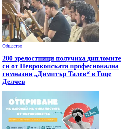
Общество
200 зрелостници получиха дипломите
си от Неврокопската професионална
гимназия „Димитър Талев“ в Гоце
Делчев