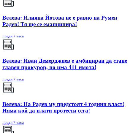
Велева: Илияна Йотова не е равно на Румен
Радев! Тя ще се еманципира!
преди 7 часа
Велева: Иван Демерджиев е амбициран да стане
главен прокурор, но има 411 имота!
преди 7 часа
Велева: На Радев му предстоят 4 години власт!
Няма кой да плати протести сега!
преди 7 часа