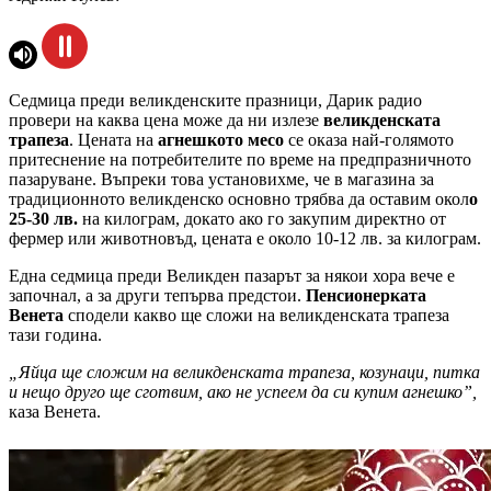
Седмица преди великденските празници, Дарик радио
провери на каква цена може да ни излезе
великденската
трапеза
. Цената на
агнешкото месо
се оказа най-голямото
притеснение на потребителите по време на предпразничното
пазаруване. Въпреки това установихме, че в магазина за
традиционното великденско основно трябва да оставим окол
о
25-30 лв.
на килограм, докато ако го закупим директно от
фермер или животновъд, цената е около 10-12 лв. за килограм.
Една седмица преди Великден пазарът за някои хора вече е
започнал, а за други тепърва предстои.
Пенсионерката
Венета
сподели какво ще сложи на великденската трапеза
тази година.
„Яйца ще сложим на великденската трапеза, козунаци, питка
и нещо друго ще сготвим, ако не успеем да си купим агнешко”,
каза Венета.