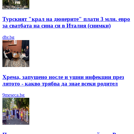
Турският "крал на дюнерите" плати 3 млн. евро
за сватбата на сина си в Италия (снимки)
dbr.bg
Хрема, запушено носле и ушни инфекции през
лятотo - какво трябва да знае всеки родител
9meseca.bg