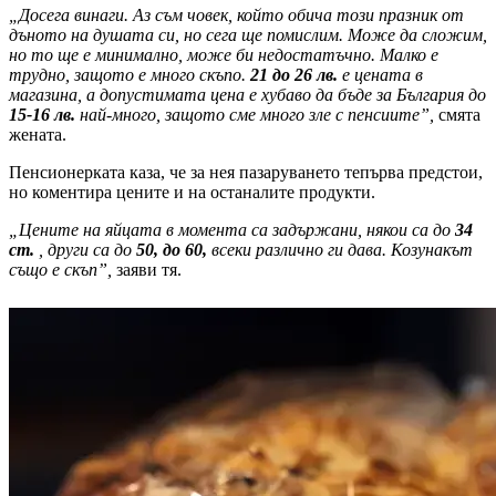
„Досега винаги. Аз съм човек, който обича този празник от
дъното на душата си, но сега ще помислим. Може да сложим,
но то ще е минимално, може би недостатъчно. Малко е
трудно, защото е много скъпо.
21 до 26 лв.
е цената в
магазина, а допустимата цена е хубаво да бъде за България до
15-16 лв.
най-много, защото сме много зле с пенсиите”,
смята
жената.
Пенсионерката каза, че за нея пазаруването тепърва предстои,
но коментира цените и на останалите продукти.
„Цените на яйцата в момента са задържани, някои са до
34
ст.
, други са до
50, до 60,
всеки различно ги дава. Козунакът
също е скъп”,
заяви тя.