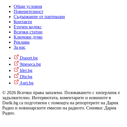
Общи условия
Поверителност
Съдържание от партньори
Контакти
Етичен кодекс
Всички статии
Ключови думи
Реклама
За нас
Dsport.bg
9meseca.bg
Idei.bg
Dbr.bg
Agri.bg
© 2026 Всички права запазени. Позоваването с хиперлинк е
задължително. Интервютата, коментарите и новините в
Darik.bg са подготвени с помощта на репортерите на Дарик
Радио и новинарските емисии на радиото. Снимки: Дарик
Радио.