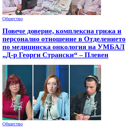
Общество
Повече доверие, комплексна грижа и
персонално отношение в Отделението
по медицинска онкология на УМБАЛ
„Д-р Георги Странски“ – Плевен
Общество