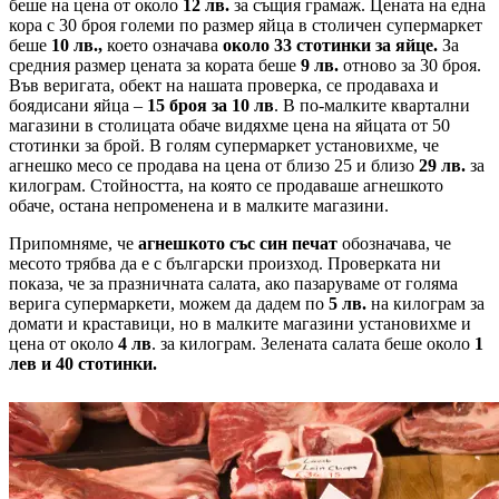
беше на цена от около
12 лв.
за същия грамаж. Цената на една
кора с 30 броя големи по размер яйца в столичен супермаркет
беше
10 лв.,
което означава
около 33 стотинки за яйце.
За
средния размер цената за кората беше
9 лв.
отново за 30 броя.
Във веригата, обект на нашата проверка, се продаваха и
боядисани яйца –
15 броя за 10 лв
. В по-малките квартални
магазини в столицата обаче видяхме цена на яйцата от 50
стотинки за брой. В голям супермаркет установихме, че
агнешко месо се продава на цена от близо 25 и близо
29 лв.
за
килограм. Стойността, на която се продаваше агнешкото
обаче, остана непроменена и в малките магазини.
Припомняме, че
агнешкото със син печат
обозначава, че
месото трябва да е с български произход. Проверката ни
показа, че за празничната салата, ако пазаруваме от голяма
верига супермаркети, можем да дадем по
5 лв.
на килограм за
домати и краставици, но в малките магазини установихме и
цена от около
4 лв
. за килограм. Зелената салата беше около
1
лев и 40 стотинки.