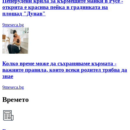
Пеперудени крила за кърмещите майки в Русе -
открита е красива пейка в градинката на
площад "Дунав"
9meseca.bg
Колко време може да съхраняваме кърмата -
важните правила, които всеки родител трябва да
знае
9meseca.bg
Времето