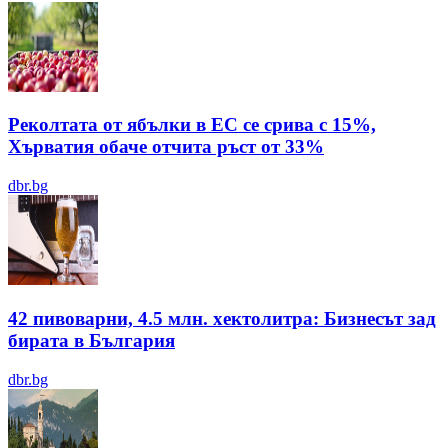
Реколтата от ябълки в ЕС се срива с 15%,
Хърватия обаче отчита ръст от 33%
dbr.bg
42 пивоварни, 4.5 млн. хектолитра: Бизнесът зад
бирата в България
dbr.bg