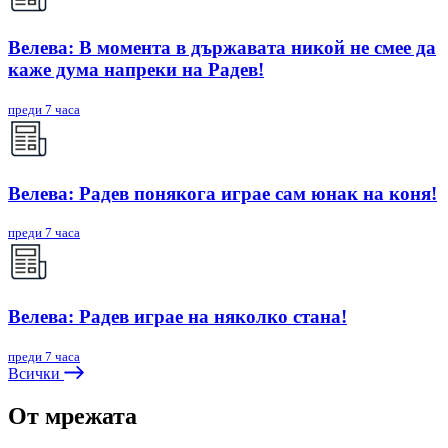
Велева: В момента в държавата никой не смее да
каже дума напреки на Радев!
преди 7 часа
Велева: Радев понякога играе сам юнак на коня!
преди 7 часа
Велева: Радев играе на няколко стана!
преди 7 часа
Всички
От мрежата