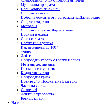
Следобедният блок с Тодор Пантилеев
Музикална програма
Нови хоризонти с Лили
Спортни новини
Избрани моменти от програмата на Дарик радио
Спортен маратон
Metropolis
Спортното шоу на Дарик в аванс
Подкаст в ефира
Още по темата
Портрети на успеха
Как да живеем до 100?
Финес
Дебатът
Следобедният блок с Георги Иванов
Мечтани дестинации
Гласът на изкуството
Квадратни метри
Следобедна криза
Новите 240: Посоката на България
Часът на успеха
Connected
Денят на храбростта
Бранд България
На живо