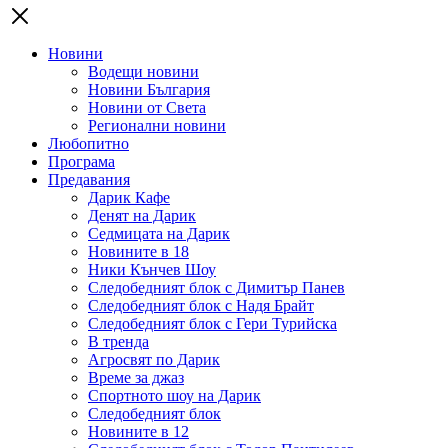
Новини
Водещи новини
Новини България
Новини от Света
Регионални новини
Любопитно
Програма
Предавания
Дарик Кафе
Денят на Дарик
Седмицата на Дарик
Новините в 18
Ники Кънчев Шоу
Следобедният блок с Димитър Панев
Следобедният блок с Надя Брайт
Следобедният блок с Гери Турийска
В тренда
Агросвят по Дарик
Време за джаз
Спортното шоу на Дарик
Следобедният блок
Новините в 12