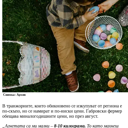
Снимка: Архив
В транжорните, които обикновено се изкупуват от региона е
по-скъпо, но се намират и по-ниски цени. Габровски фермер
обещава миналогодишните цени, но през август.
„Агнетата са ми малки –
8-10 килограма.
То като махнеш