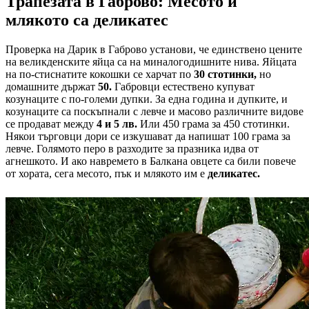
Трапезата в Габрово: Месото и
млякото са деликатес
Проверка на Дарик в Габрово установи, че единствено цените
на великденските яйца са на миналогодишните нива. Яйцата
на по-стиснатите кокошки се харчат по
30 стотинки,
но
домашните държат
50.
Габровци естествено купуват
козунаците с по-големи дупки. За една година и дупките, и
козунаците са поскъпнали с левче и масово различните видове
се продават между
4 и 5 лв.
Или 450 грама за 450 стотинки.
Някои търговци дори се изкушават да напишат 100 грама за
левче. Голямото перо в разходите за празника идва от
агнешкото. И ако навремето в Балкана овцете са били повече
от хората, сега месото, пък и млякото им е
деликатес.