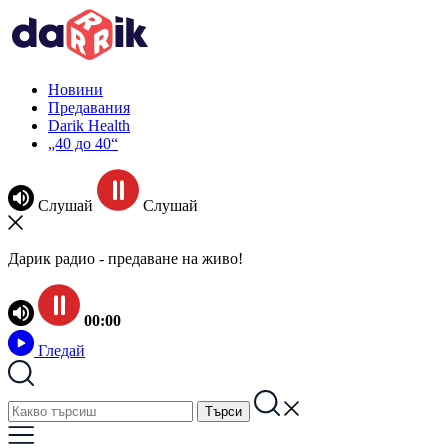
Новини
Предавания
Darik Health
„40 до 40“
Слушай
Слушай
Дарик радио - предаване на живо!
00:00
Гледай