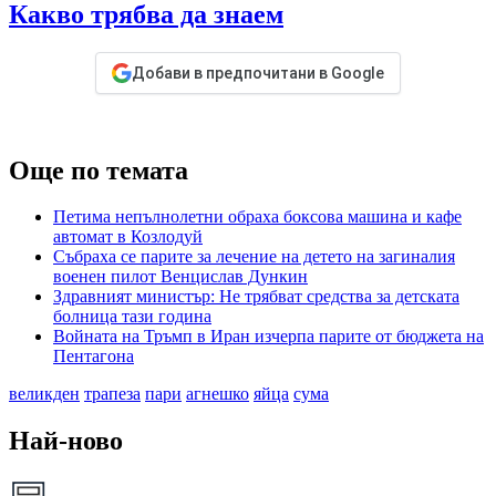
Какво трябва да знаем
Добави в предпочитани в Google
Още по темата
Петима непълнолетни обраха боксова машина и кафе
автомат в Козлодуй
Събраха се парите за лечение на детето на загиналия
военен пилот Венцислав Дункин
Здравният министър: Не трябват средства за детската
болница тази година
Войната на Тръмп в Иран изчерпа парите от бюджета на
Пентагона
великден
трапеза
пари
агнешко
яйца
сума
Най-ново