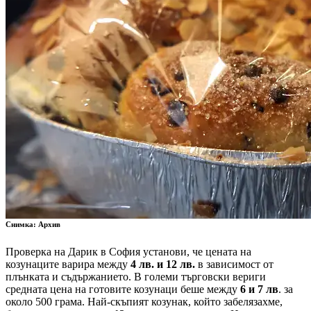
Снимка: Архив
Проверка на Дарик в София установи, че цената на
козунаците варира между
4 лв. и 12 лв.
в зависимост от
плънката и съдържанието. В големи търговски вериги
средната цена на готовите козунаци беше между
6 и 7 лв
. за
около 500 грама. Най-скъпият козунак, който забелязахме,