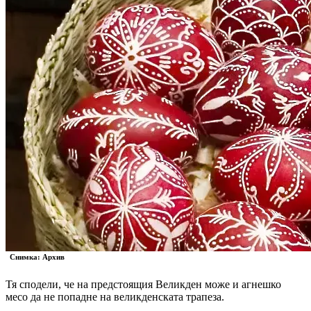
Снимка: Архив
Тя сподели, че на предстоящия Великден може и агнешко
месо да не попадне на великденската трапеза.