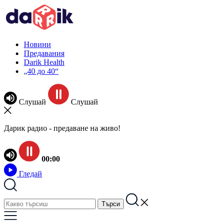
Новини
Предавания
Darik Health
„40 до 40“
Слушай
Слушай
Дарик радио - предаване на живо!
00:00
Гледай