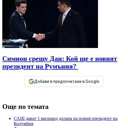
Симион срещу Дан: Кой ще е новият
президент на Румъния?
Добави в предпочитани в Google
Още по темата
САЩ дават 1 милиард долара на новия президент на
Колумбия