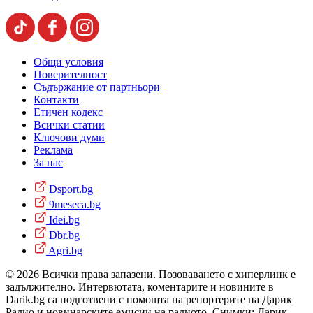
Общи условия
Поверителност
Съдържание от партньори
Контакти
Етичен кодекс
Всички статии
Ключови думи
Реклама
За нас
Dsport.bg
9meseca.bg
Idei.bg
Dbr.bg
Agri.bg
© 2026 Всички права запазени. Позоваването с хиперлинк е
задължително. Интервютата, коментарите и новините в
Darik.bg са подготвени с помощта на репортерите на Дарик
Радио и новинарските емисии на радиото. Снимки: Дарик