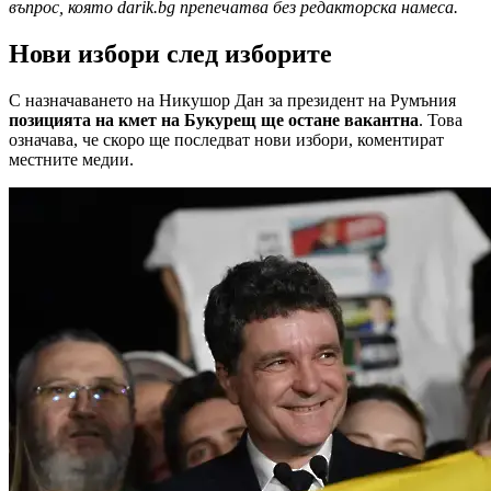
въпрос, която darik.bg препечатва без редакторска намеса.
Нови избори след изборите
С назначаването на Никушор Дан за президент на Румъния
позицията на кмет на Букурещ ще остане вакантна
. Това
означава, че скоро ще последват нови избори, коментират
местните медии.