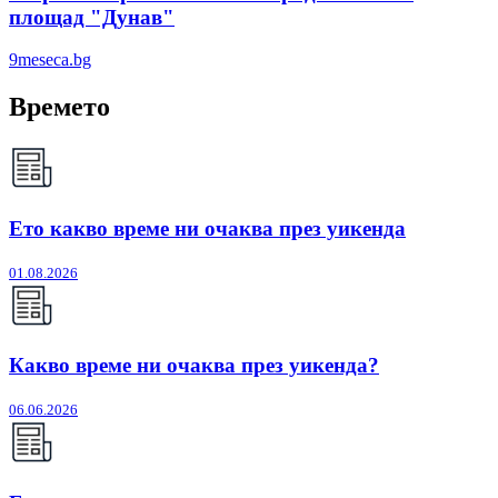
площад "Дунав"
9meseca.bg
Времето
Ето какво време ни очаква през уикенда
01.08.2026
Какво време ни очаква през уикенда?
06.06.2026