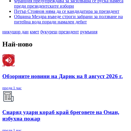
Франция предупреждава за засилваща се руска намеса
преди президентските избори
Петър Стоянов няма да се кандидатира за президент
Община Мездра въведе строги забрани за ползване на
питейна вода поради намален дебит
никушор дан
кмет
букурещ
президент
румъния
Най-ново
Обзорните новини на Дарик на 8 август 2026 г.
преди 1 час
Снаряд удари кораб край бреговете на Оман,
избухна пожар
преди 1 час