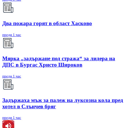
Два пожара горят в област Хасково
преди 1 час
Мярка „задържане под стража“ за лидера на
ДПС в Бургас Христо Широков
преди 1 час
Задържаха мъж за палеж на луксозна кола пред
хотел в Слънчев бряг
преди 1 час