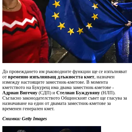
До провеждането им ръководните функции ще се изпълняват
от
временно изпълняващ длъжността кмет
, назначен
измежду настоящите заместник-кметове. В момента
кметството на Букурещ има двама заместник-кметове -
Адриан Вигечиу
(СДП) и
Стелиан Буждувяну
(НЛП).
Съгласно законодателството Общинският съвет ще гласува за
назначаване на един от двамата заместник-кметове за
временен генерален кмет.
Снимки: Getty Images