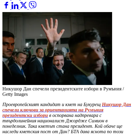
Никушор Дан спечели президентските избори в Румъния /
Getty Images
Проевропейският кандидат и кмет на Букурещ
Никушор Дан
спечели ключови за ориентацията на Румъния
президентски избори
в оспорвана надпревара с
твърдолинейния националист Джордже Симион в
понеделник. Така кметът стана президент. Кой обаче ще
наследи кметския пост от Дан? БТА дава яснота по този