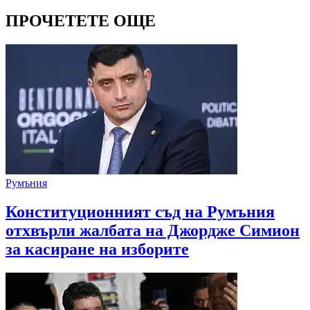
ПРОЧЕТЕТЕ ОЩЕ
Румъния
Конституционният съд на Румъния
отхвърли жалбата на Джордже Симион
за касиране на изборите