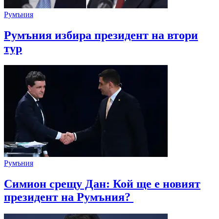
Румъния
Румъния избира президент на втори
тур
Румъния
Симион срещу Дан: Кой ще е новият
президент на Румъния?