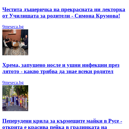
Честита дъщеричка на прекрасната ни лекторка
от Училищата за родители - Симона Крумова!
9meseca.bg
Хрема, запушено носле и ушни инфекции през
лятотo - какво трябва да знае всеки родител
9meseca.bg
Пеперудени крила за кърмещите майки в Русе -
открита е красива пейка в градинката на