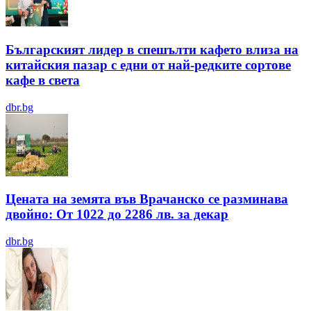
Българският лидер в спешълти кафето влиза на
китайския пазар с едни от най-редките сортове
кафе в света
dbr.bg
Цената на земята във Врачанско се разминава
двойно: От 1022 до 2286 лв. за декар
dbr.bg