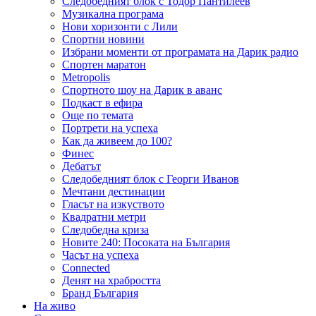
Следобедният блок с Тодор Пантилеев
Музикална програма
Нови хоризонти с Лили
Спортни новини
Избрани моменти от програмата на Дарик радио
Спортен маратон
Metropolis
Спортното шоу на Дарик в аванс
Подкаст в ефира
Още по темата
Портрети на успеха
Как да живеем до 100?
Финес
Дебатът
Следобедният блок с Георги Иванов
Мечтани дестинации
Гласът на изкуството
Квадратни метри
Следобедна криза
Новите 240: Посоката на България
Часът на успеха
Connected
Денят на храбростта
Бранд България
На живо