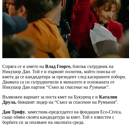
Спряга се и името на
Влад Георге,
близък сътрудник на
Никушор Дан. Той е и първият политик, който поиска от
кмета да се кандидатира за президент след касираните избори.
Двамата са си сътрудничили в миналото в основаната от
Никушор Дан партия
“Съюз за спасение на Румъния”.
Възможен вариант за поста кмет на Букурещ е и
Каталин
Друла,
бившият лидер на “Съюз за спасение на Румъния”.
Дан Трифу
, заместник-председател на фондация Eco-Civica,
също обяви своята кандидатура за кмет. Той е известен с
борбата си за опазване на околната среда.