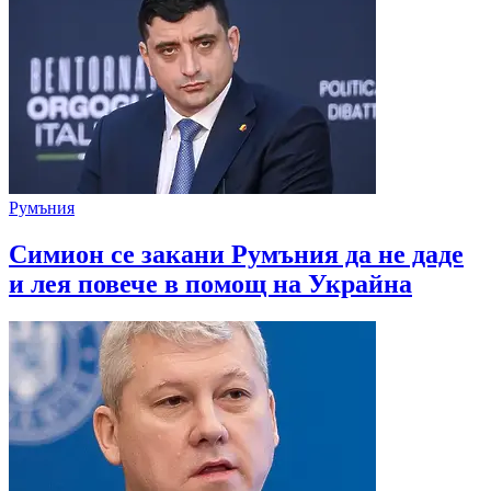
Румъния
Симион се закани Румъния да не даде
и лея повече в помощ на Украйна