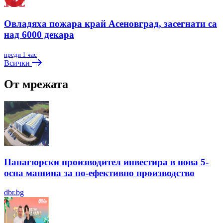
Овладяха пожара край Асеновград, засегнати са
над 6000 декара
преди 1 час
Всички
От мрежата
Панагюрски производител инвестира в нова 5-
осна машина за по-ефективно производство
dbr.bg