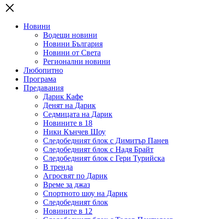
Новини
Водещи новини
Новини България
Новини от Света
Регионални новини
Любопитно
Програма
Предавания
Дарик Кафе
Денят на Дарик
Седмицата на Дарик
Новините в 18
Ники Кънчев Шоу
Следобедният блок с Димитър Панев
Следобедният блок с Надя Брайт
Следобедният блок с Гери Турийска
В тренда
Агросвят по Дарик
Време за джаз
Спортното шоу на Дарик
Следобедният блок
Новините в 12