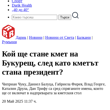
Спорт
Darik Health
„40 до 40“
Дарик
|
Новини
|
Новини от Света
|
Балкани
|
Румъния
Кой ще стане кмет на
Букурещ, след като кметът
стана президент?
Чиприан Чуку, Даниел Балуца, Габриела Фирея, Влад Георге,
Каталин Друла, Дан Трифу са сред спряганите имена, които
ще се включат в надпреварата за кметския стол
20 Май 2025 11:37 ч.