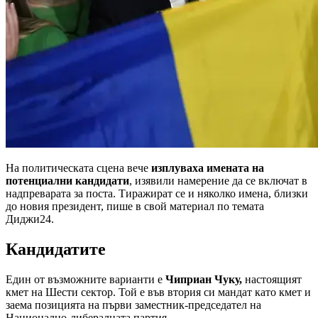
На политическата сцена вече
изплуваха имената на
потенциални кандидати
, изявили намерение да се включат в
надпреварата за поста. Тиражират се и няколко имена, близки
до новия президент, пише в свой материал по темата
Диджи24.
Кандидатите
Един от възможните варианти е
Чиприан Чуку,
настоящият
кмет на Шести сектор. Той е във втория си мандат като кмет и
заема позицията на първи заместник-председател на
Национално-либералната партия.