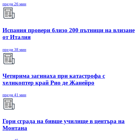
преди 26 мин
Испания провери близо 200 пътници на влизане
от Италия
преди 38 мин
Четирима загинаха при катастрофа с
хеликоптер край Рио де Жанейро
преди 41 мин
Гори сграда на бивше училище в центъра на
Монтана