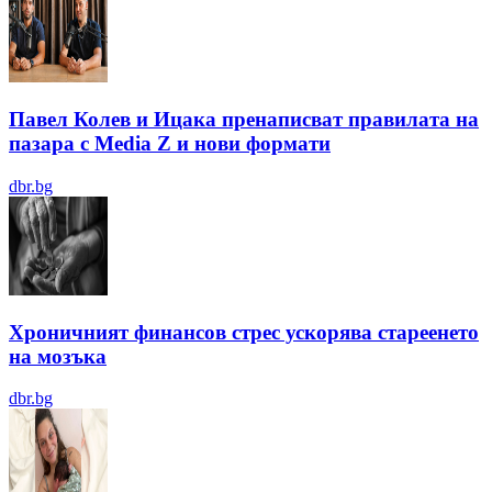
Павел Колев и Ицака пренаписват правилата на
пазара с Media Z и нови формати
dbr.bg
Хроничният финансов стрес ускорява стареенето
на мозъка
dbr.bg