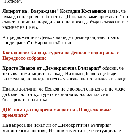
„Петков”.
Лидерът на „Възраждане” Костадин Костадинов
заяви, че
няма да подкрепят кабинет на „Продължаваме промяната” по
същата причина, поради която не могат да бъдат съгласни и с
кабинет на ГЕРБ.
А предложението Денков да бъде премиер определи като
„подигравка” с Народно събрание.
Костадинов: Кандидатурата на Денков е подигравка с
Народното събрание
Христо Иванов от „Демократична България”
обясни, че
тепърва номинацията на акад. Николай Денков ще бъде
разгледана, но вижда в нея окуражаващи политически знаци.
Иванов допълни, че Денков не е воювал с никого и не може
да бъде част от културата на войната, наложила се в
българската политика.
ДПС няма да подкрепи мандат на „Продължаваме
промяната“
На въпроса ще искат ли от „Демократична България”
министерски постове, Иванов коментира, че ситуацията е