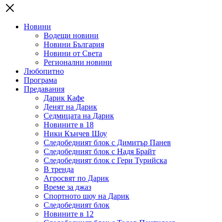
Новини
Водещи новини
Новини България
Новини от Света
Регионални новини
Любопитно
Програма
Предавания
Дарик Кафе
Денят на Дарик
Седмицата на Дарик
Новините в 18
Ники Кънчев Шоу
Следобедният блок с Димитър Панев
Следобедният блок с Надя Брайт
Следобедният блок с Гери Турийска
В тренда
Агросвят по Дарик
Време за джаз
Спортното шоу на Дарик
Следобедният блок
Новините в 12