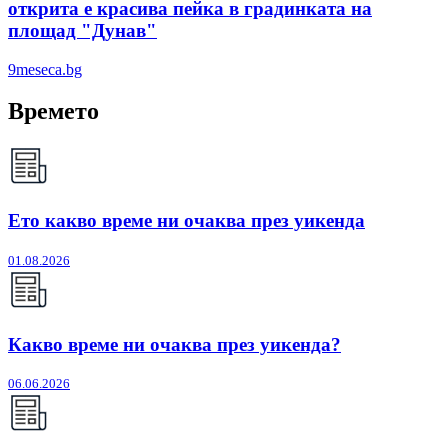
открита е красива пейка в градинката на
площад "Дунав"
9meseca.bg
Времето
Ето какво време ни очаква през уикенда
01.08.2026
Какво време ни очаква през уикенда?
06.06.2026