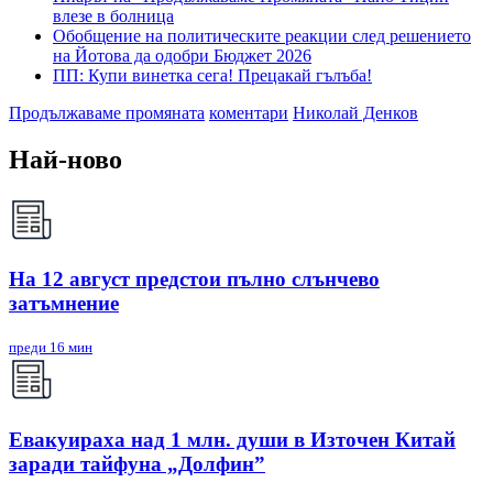
влезе в болница
Обобщение на политическите реакции след решението
на Йотова да одобри Бюджет 2026
ПП: Купи винетка сега! Прецакай гълъба!
Продължаваме промяната
коментари
Николай Денков
Най-ново
На 12 август предстои пълно слънчево
затъмнение
преди 16 мин
Евакуираха над 1 млн. души в Източен Китай
заради тайфуна „Долфин”