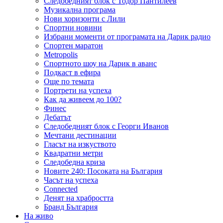
Следобедният блок с Тодор Пантилеев
Музикална програма
Нови хоризонти с Лили
Спортни новини
Избрани моменти от програмата на Дарик радио
Спортен маратон
Metropolis
Спортното шоу на Дарик в аванс
Подкаст в ефира
Още по темата
Портрети на успеха
Как да живеем до 100?
Финес
Дебатът
Следобедният блок с Георги Иванов
Мечтани дестинации
Гласът на изкуството
Квадратни метри
Следобедна криза
Новите 240: Посоката на България
Часът на успеха
Connected
Денят на храбростта
Бранд България
На живо