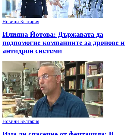
Новини България
Илияна Йотова: Държавата да
подпомогне компаниите за дронове и
антидрон системи
Новини България
Има ли спасение от фентанила: В