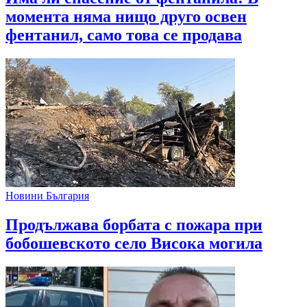
момента няма нищо друго освен
фентанил, само това се продава
Новини България
Продължава борбата с пожара при
бобошевското село Висока могила