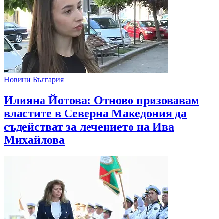
Новини България
Илияна Йотова: Отново призовавам
властите в Северна Македония да
съдействат за лечението на Ива
Михайлова