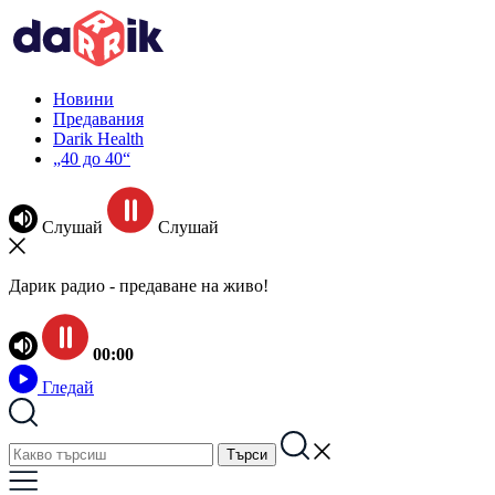
Новини
Предавания
Darik Health
„40 до 40“
Слушай
Слушай
Дарик радио - предаване на живо!
00:00
Гледай