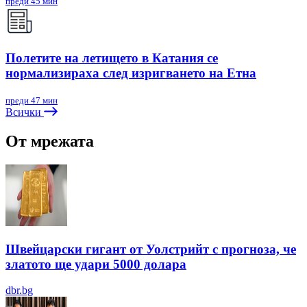
преди 45 мин
Полетите на летището в Катания се
нормализираха след изригването на Етна
преди 47 мин
Всички
От мрежата
Швейцарски гигант от Уолстрийт с прогноза, че
златото ще удари 5000 долара
dbr.bg