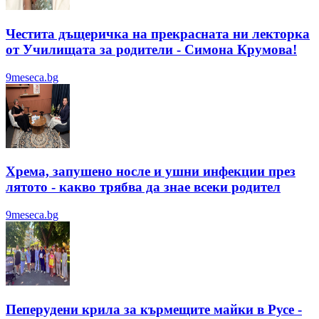
Честита дъщеричка на прекрасната ни лекторка
от Училищата за родители - Симона Крумова!
9meseca.bg
Хрема, запушено носле и ушни инфекции през
лятотo - какво трябва да знае всеки родител
9meseca.bg
Пеперудени крила за кърмещите майки в Русе -