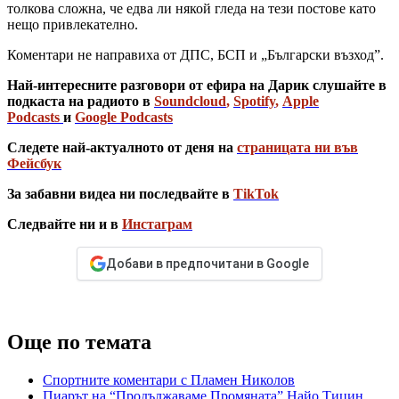
толкова сложна, че едва ли някой гледа на тези постове като
нещо привлекателно.
Коментари не направиха от ДПС, БСП и „Български възход”.
Най-интересните разговори от ефира на Дарик слушайте в
подкаста на радиото в
Soundcloud
,
Spotify
,
Apple
Podcasts
и
Google Podcasts
Следете най-актуалното от деня на
страницата ни във
Фейсбук
За забавни видеа ни последвайте в
TikTok
Следвайте ни и в
Инстаграм
Добави в предпочитани в Google
Още по темата
Спортните коментари с Пламен Николов
Пиарът на “Продължаваме Промяната” Найо Тицин