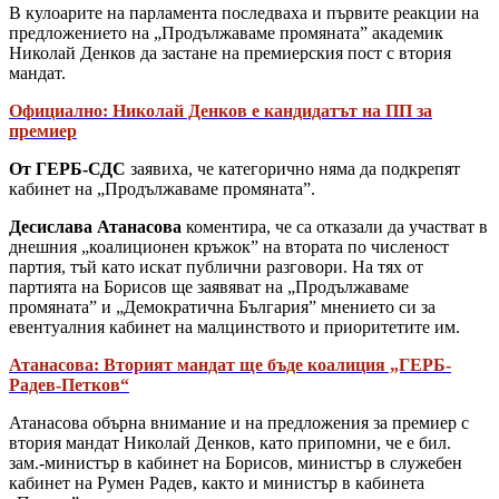
В кулоарите на парламента последваха и първите реакции на
предложението на „Продължаваме промяната” академик
Николай Денков да застане на премиерския пост с втория
мандат.
Официално: Николай Денков е кандидатът на ПП за
премиер
От ГЕРБ-СДС
заявиха, че категорично няма да подкрепят
кабинет на „Продължаваме промяната”.
Десислава Атанасова
коментира, че са отказали да участват в
днешния „коалиционен кръжок” на втората по численост
партия, тъй като искат публични разговори. На тях от
партията на Борисов ще заявяват на „Продължаваме
промяната” и „Демократична България” мнението си за
евентуалния кабинет на малцинството и приоритетите им.
Атанасова: Вторият мандат ще бъде коалиция „ГЕРБ-
Радев-Петков“
Атанасова обърна внимание и на предложения за премиер с
втория мандат Николай Денков, като припомни, че е бил.
зам.-министър в кабинет на Борисов, министър в служебен
кабинет на Румен Радев, както и министър в кабинета