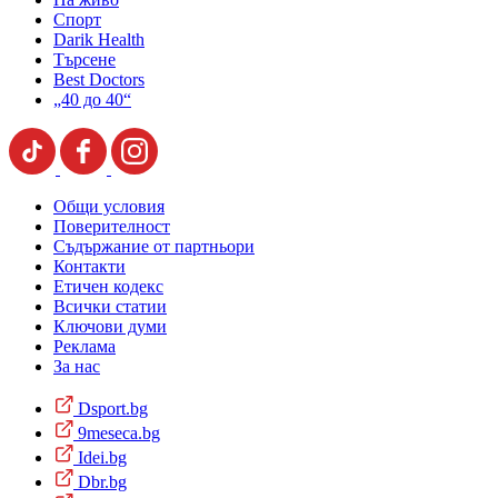
Спорт
Darik Health
Търсене
Best Doctors
„40 до 40“
Общи условия
Поверителност
Съдържание от партньори
Контакти
Етичен кодекс
Всички статии
Ключови думи
Реклама
За нас
Dsport.bg
9meseca.bg
Idei.bg
Dbr.bg