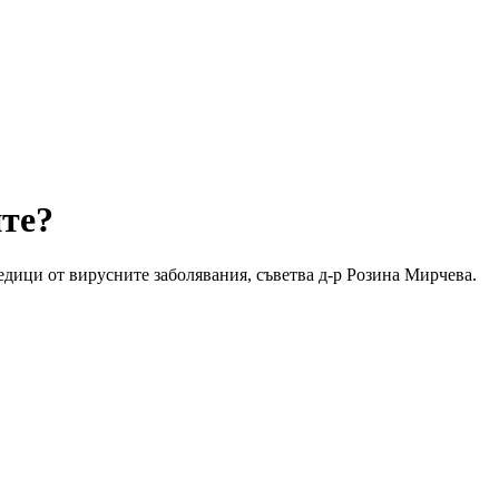
ите?
ледици от вирусните заболявания, съветва д-р Розина Мирчева.