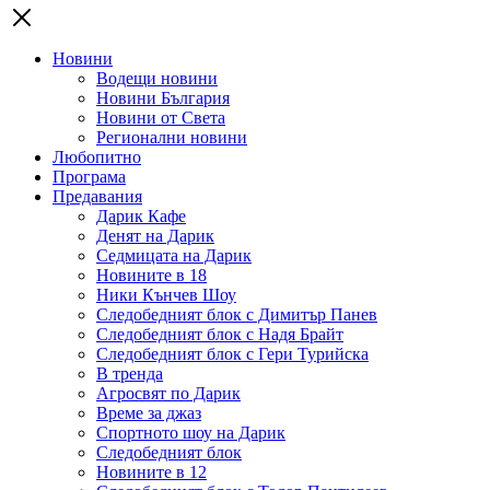
Новини
Водещи новини
Новини България
Новини от Света
Регионални новини
Любопитно
Програма
Предавания
Дарик Кафе
Денят на Дарик
Седмицата на Дарик
Новините в 18
Ники Кънчев Шоу
Следобедният блок с Димитър Панев
Следобедният блок с Надя Брайт
Следобедният блок с Гери Турийска
В тренда
Агросвят по Дарик
Време за джаз
Спортното шоу на Дарик
Следобедният блок
Новините в 12