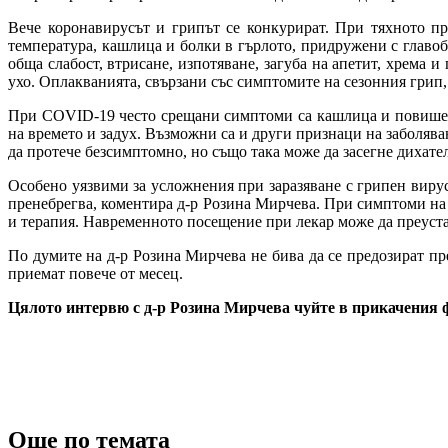
Вече коронавирусът и грипът се конкурират. При тяхното пр
температура, кашлица и болки в гърлото, придружени с главоб
обща слабост, втрисане, изпотяване, загуба на апетит, хрема 
ухо. Оплакванията, свързани със симптомите на сезонния грип,
При COVID-19 често срещани симптоми са кашлица и повишена 
на времето и задух. Възможни са и други признаци на заболяв
да протече безсимптомно, но също така може да засегне дихат
Особено уязвими за усложнения при заразяване с грипен вирус
пренебрегва, коментира д-р Розина Мирчева. При симптоми на
и терапия. Навременното посещение при лекар може да преуста
По думите на д-р Розина Мирчева не бива да се предозират пр
приемат повече от месец.
Цялото интервю с д-р Розина Мирчева чуйте в прикачения
Още по темата