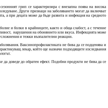
сезонният грип се характеризира с внезапна поява на висока
боледуване. Други признаци на заболяването могат да включват
ята, а при децата може да бъде развита и инфекция на средното
лие и болки в крайниците, както и обща слабост, а с течение
ънливост, нарушения на обонянието или вкуса. Инфекцията може
 усложнения и тежки възпалителни реакции.
заболявания. Ваксинопрофилактиката не бива да се подценява и
практикуващ лекар, който ще назначи подходящите изследвания
логът.
е да доведе до обратен ефект. Подобни продукти не бива да се