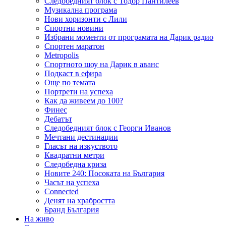
Следобедният блок с Тодор Пантилеев
Музикална програма
Нови хоризонти с Лили
Спортни новини
Избрани моменти от програмата на Дарик радио
Спортен маратон
Metropolis
Спортното шоу на Дарик в аванс
Подкаст в ефира
Още по темата
Портрети на успеха
Как да живеем до 100?
Финес
Дебатът
Следобедният блок с Георги Иванов
Мечтани дестинации
Гласът на изкуството
Квадратни метри
Следобедна криза
Новите 240: Посоката на България
Часът на успеха
Connected
Денят на храбростта
Бранд България
На живо