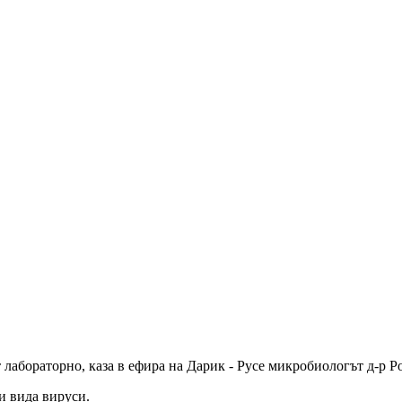
лабораторно, каза в ефира на Дарик - Русе микробиологът д-р Р
и вида вируси.