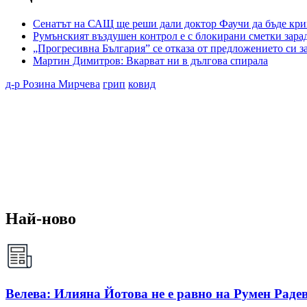
Сенатът на САЩ ще реши дали доктор Фаучи да бъде кр
Румънският въздушен контрол е с блокирани сметки зар
„Прогресивна България” се отказа от предложението си з
Мартин Димитров: Вкарват ни в дългова спирала
д-р Розина Мирчева
грип
ковид
Най-ново
Велева: Илияна Йотова не е равно на Румен Радев