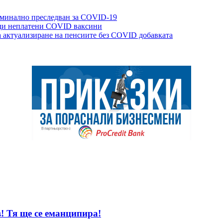
иминално преследван за COVID-19
ади неплатени COVID ваксини
а актуализиране на пенсиите без COVID добавката
! Тя ще се еманципира!