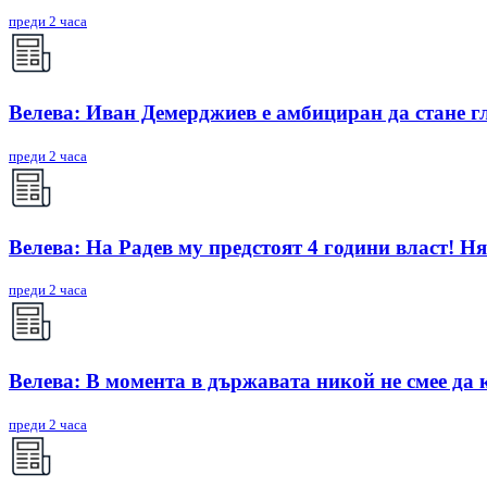
преди 2 часа
Велева: Иван Демерджиев е амбициран да стане г
преди 2 часа
Велева: На Радев му предстоят 4 години власт! Ня
преди 2 часа
Велева: В момента в държавата никой не смее да 
преди 2 часа