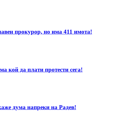
лавен прокурор, но има 411 имота!
ма кой да плати протести сега!
каже дума напреки на Радев!