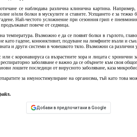
отичане се наблюдава различна клинична картина. Например, 
олие и/или болки в мускулите и ставите. Усещането е за тежко 
и гадене. Най-честото усложнение при сезонния грип е пневмони
 продължават повече от седмица.
температура. Възможно е да се появят болки в гърлото, главобо
ане като гадене, конюнктивит, подуване на лимфните възли и с
елната и други системи в човешкото тяло. Възможни са различни
 или с коронавируса са възрастните хора и лицата с хронични 
 респираторно заболяване е важно да се обърнете към своя общо
нови лошите последици от вирусното заболяване, каза микробио
епаратите за имуностимулиране на организма, тъй като това мож
 файл.
Добави в предпочитани в Google