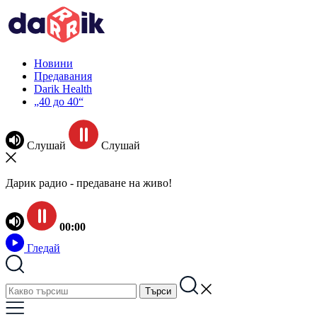
Новини
Предавания
Darik Health
„40 до 40“
Слушай
Слушай
Дарик радио - предаване на живо!
00:00
Гледай