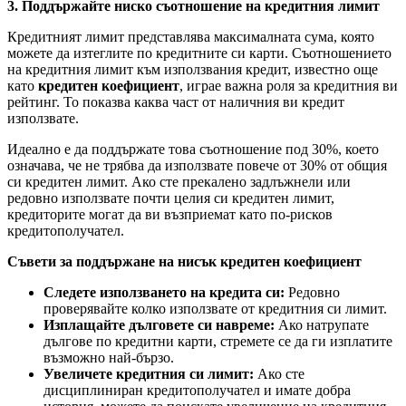
3. Поддържайте ниско съотношение на кредитния лимит
Кредитният лимит представлява максималната сума, която
можете да изтеглите по кредитните си карти. Съотношението
на кредитния лимит към използвания кредит, известно още
като
кредитен коефициент
, играе важна роля за кредитния ви
рейтинг. То показва каква част от наличния ви кредит
използвате.
Идеално е да поддържате това съотношение под 30%, което
означава, че не трябва да използвате повече от 30% от общия
си кредитен лимит. Ако сте прекалено задлъжнели или
редовно използвате почти целия си кредитен лимит,
кредиторите могат да ви възприемат като по-рисков
кредитополучател.
Съвети за поддържане на нисък кредитен коефициент
Следете използването на кредита си:
Редовно
проверявайте колко използвате от кредитния си лимит.
Изплащайте дълговете си навреме:
Ако натрупате
дългове по кредитни карти, стремете се да ги изплатите
възможно най-бързо.
Увеличете кредитния си лимит:
Ако сте
дисциплиниран кредитополучател и имате добра