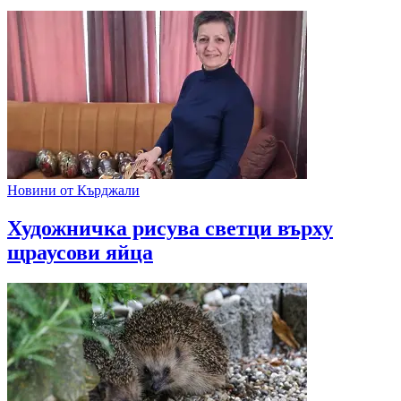
Новини от Кърджали
Художничка рисува светци върху
щраусови яйца