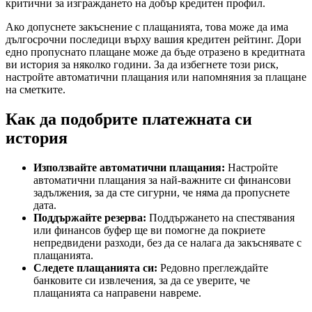
критични за изграждането на добър кредитен профил.
Ако допуснете закъснение с плащанията, това може да има
дългосрочни последици върху вашия кредитен рейтинг. Дори
едно пропуснато плащане може да бъде отразено в кредитната
ви история за няколко години. За да избегнете този риск,
настройте автоматични плащания или напомняния за плащане
на сметките.
Как да подобрите платежната си
история
Използвайте автоматични плащания:
Настройте
автоматични плащания за най-важните си финансови
задължения, за да сте сигурни, че няма да пропуснете
дата.
Поддържайте резерва:
Поддържането на спестявания
или финансов буфер ще ви помогне да покриете
непредвидени разходи, без да се налага да закъснявате с
плащанията.
Следете плащанията си:
Редовно преглеждайте
банковите си извлечения, за да се уверите, че
плащанията са направени навреме.