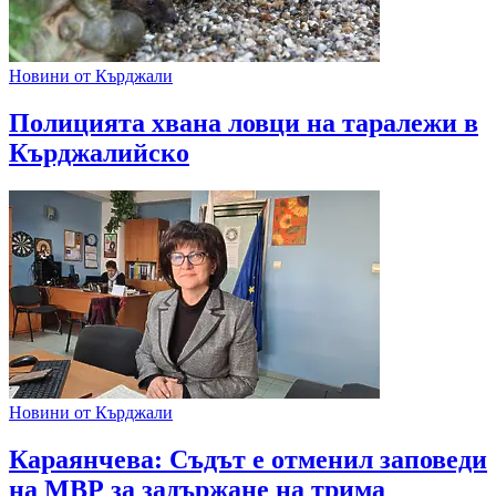
Новини от Кърджали
Полицията хвана ловци на таралежи в
Кърджалийско
Новини от Кърджали
Караянчева: Съдът е отменил заповеди
на МВР за задържане на трима