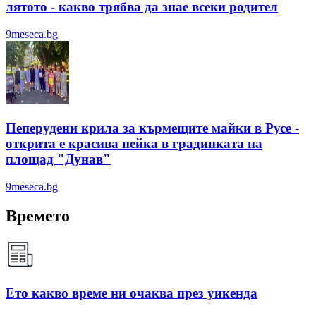
лятотo - какво трябва да знае всеки родител
9meseca.bg
Пеперудени крила за кърмещите майки в Русе -
открита е красива пейка в градинката на
площад "Дунав"
9meseca.bg
Времето
Ето какво време ни очаква през уикенда