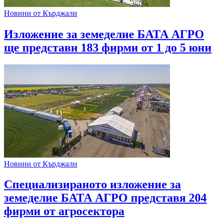
Новини от Кърджали
Изложение за земеделие БАТА АГРО
ще представи 183 фирми от 1 до 5 юни
Новини от Кърджали
Специализираното изложение за
земеделие БАТА АГРО представя 204
фирми от агросектора