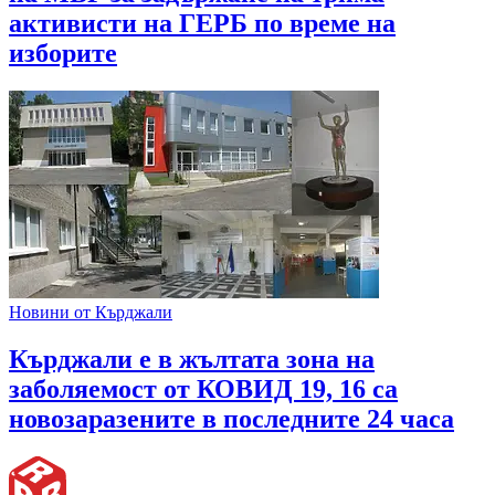
активисти на ГЕРБ по време на
изборите
Новини от Кърджали
Кърджали е в жълтата зона на
заболяемост от КОВИД 19, 16 са
новозаразените в последните 24 часа