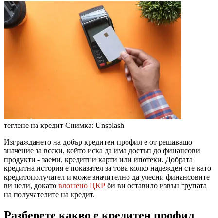
теглене на кредит
Снимка: Unsplash
Изграждането на добър кредитен профил е от решаващо
значение за всеки, който иска да има достъп до финансови
продукти - заеми, кредитни карти или ипотеки. Добрата
кредитна история е показател за това колко надежден сте като
кредитополучател и може значително да улесни финансовите
ви цели, докато
влошено ЦКР
би ви оставило извън групата
на получателите на кредит.
Разберете какво е кредитен профил