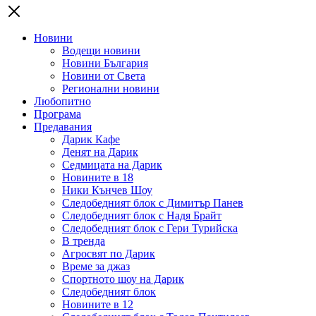
Новини
Водещи новини
Новини България
Новини от Света
Регионални новини
Любопитно
Програма
Предавания
Дарик Кафе
Денят на Дарик
Седмицата на Дарик
Новините в 18
Ники Кънчев Шоу
Следобедният блок с Димитър Панев
Следобедният блок с Надя Брайт
Следобедният блок с Гери Турийска
В тренда
Агросвят по Дарик
Време за джаз
Спортното шоу на Дарик
Следобедният блок
Новините в 12