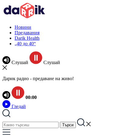
Новини
Предавания
Darik Health
„40 до 40“
Слушай
Слушай
Дарик радио - предаване на живо!
00:00
Гледай