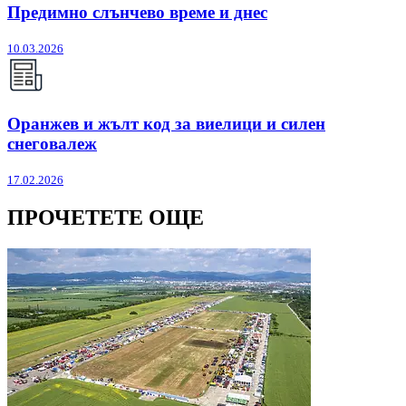
Предимно слънчево време и днес
10.03.2026
Оранжев и жълт код за виелици и силен
снеговалеж
17.02.2026
ПРОЧЕТЕТЕ ОЩЕ