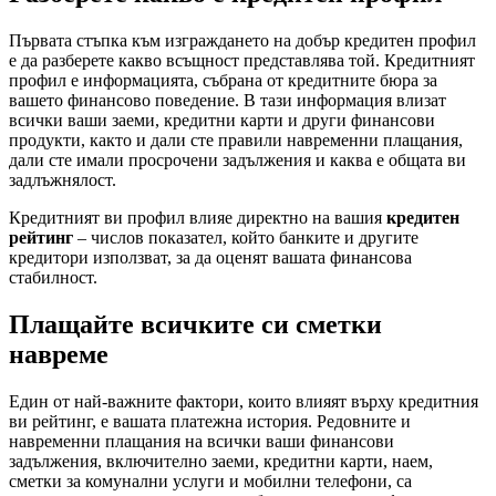
Първата стъпка към изграждането на добър кредитен профил
е да разберете какво всъщност представлява той. Кредитният
профил е информацията, събрана от кредитните бюра за
вашето финансово поведение. В тази информация влизат
всички ваши заеми, кредитни карти и други финансови
продукти, както и дали сте правили навременни плащания,
дали сте имали просрочени задължения и каква е общата ви
задлъжнялост.
Кредитният ви профил влияе директно на вашия
кредитен
рейтинг
– числов показател, който банките и другите
кредитори използват, за да оценят вашата финансова
стабилност.
Плащайте всичките си сметки
навреме
Един от най-важните фактори, които влияят върху кредитния
ви рейтинг, е вашата платежна история. Редовните и
навременни плащания на всички ваши финансови
задължения, включително заеми, кредитни карти, наем,
сметки за комунални услуги и мобилни телефони, са