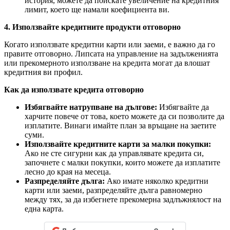
история, можете да поискате увеличение на кредитния
лимит, което ще намали коефициента ви.
4. Използвайте кредитните продукти отговорно
Когато използвате кредитни карти или заеми, е важно да го
правите отговорно. Липсата на управление на задълженията
или прекомерното използване на кредита могат да влошат
кредитния ви профил.
Как да използвате кредита отговорно
Избягвайте натрупване на дългове:
Избягвайте да
харчите повече от това, което можете да си позволите да
изплатите. Винаги имайте план за връщане на заетите
суми.
Използвайте кредитните карти за малки покупки:
Ако не сте сигурни как да управлявате кредита си,
започнете с малки покупки, които можете да изплатите
лесно до края на месеца.
Разпределяйте дълга:
Ако имате няколко кредитни
карти или заеми, разпределяйте дълга равномерно
между тях, за да избегнете прекомерна задлъжнялост на
една карта.