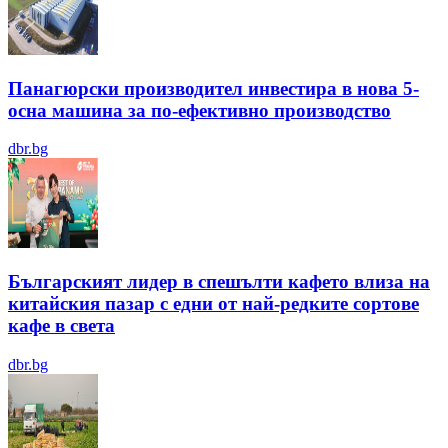
Панагюрски производител инвестира в нова 5-
осна машина за по-ефективно производство
dbr.bg
Българският лидер в спешълти кафето влиза на
китайския пазар с едни от най-редките сортове
кафе в света
dbr.bg