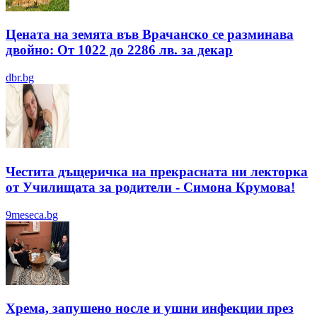
Цената на земята във Врачанско се разминава
двойно: От 1022 до 2286 лв. за декар
dbr.bg
Честита дъщеричка на прекрасната ни лекторка
от Училищата за родители - Симона Крумова!
9meseca.bg
Хрема, запушено носле и ушни инфекции през