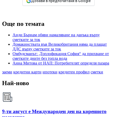
Добави в предпочитани в Google
Още по темата
Анди Бърнам обяви намаляване на данъка върху
сметките за ток
Домакинствата във Великобритания няма да плащат
ДДС върху сметките за ток
Омбудсманът: „Топлофикация София“ да прихване от
сметките дните без топла вода
Анна Митова от НАП: Потребителят определя пазара
заеми
кредитни карти
ипотеки
кредитен профил
сметки
Най-ново
9-ти август е Международен ден на коренното