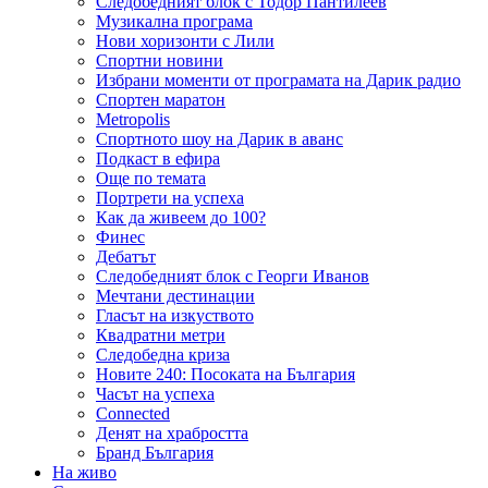
Следобедният блок с Тодор Пантилеев
Музикална програма
Нови хоризонти с Лили
Спортни новини
Избрани моменти от програмата на Дарик радио
Спортен маратон
Metropolis
Спортното шоу на Дарик в аванс
Подкаст в ефира
Още по темата
Портрети на успеха
Как да живеем до 100?
Финес
Дебатът
Следобедният блок с Георги Иванов
Мечтани дестинации
Гласът на изкуството
Квадратни метри
Следобедна криза
Новите 240: Посоката на България
Часът на успеха
Connected
Денят на храбростта
Бранд България
На живо