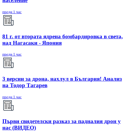
население
преди 1 час
81 г. от втората ядрена бомбардировка в света,
над Нагасаки - Япония
преди 1 час
3 версии за дрона, нахлул в България! Анализ
на Тодор Тагарев
преди 1 час
Първи свидетелски разказ за падналия дрон у
нас (ВИДЕО)