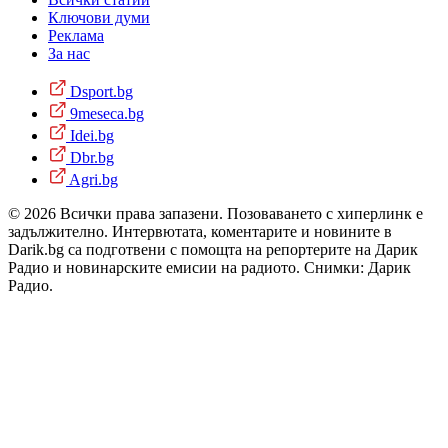
Ключови думи
Реклама
За нас
Dsport.bg
9meseca.bg
Idei.bg
Dbr.bg
Agri.bg
© 2026 Всички права запазени. Позоваването с хиперлинк е
задължително. Интервютата, коментарите и новините в
Darik.bg са подготвени с помощта на репортерите на Дарик
Радио и новинарските емисии на радиото. Снимки: Дарик
Радио.