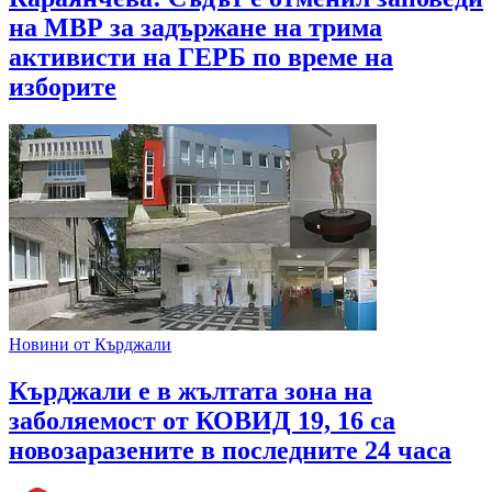
на МВР за задържане на трима
активисти на ГЕРБ по време на
изборите
Новини от Кърджали
Кърджали е в жълтата зона на
заболяемост от КОВИД 19, 16 са
новозаразените в последните 24 часа