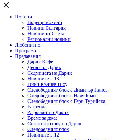
Новини
Водещи новини
Новини България
Новини от Света
Регионални новини
Любопитно
Програма
Предавания
Дарик Кафе
Денят на Дарик
Седмицата на Дарик
Новините в 18
Ники Кънчев Шоу
Следобедният блок с Димитър Панев
Следобедният блок с Надя Брайт
Следобедният блок с Гери Турийска
В тренда
Агросвят по Дарик
Време за джаз
Спортното шоу на Дарик
Следобедният блок
Новините в 12