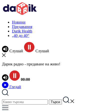
Новини
Предавания
Darik Health
„40 до 40“
Слушай
Слушай
Дарик радио - предаване на живо!
00:00
Гледай