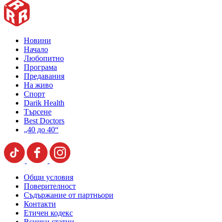
Новини
Начало
Любопитно
Програма
Предавания
На живо
Спорт
Darik Health
Търсене
Best Doctors
„40 до 40“
Общи условия
Поверителност
Съдържание от партньори
Контакти
Етичен кодекс
Всички статии