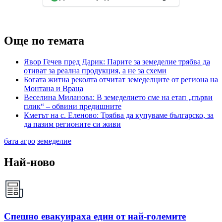
Още по темата
Явор Гечев пред Дарик: Парите за земеделие трябва да
отиват за реална продукция, а не за схеми
Богата житна реколта отчитат земеделците от региона на
Монтана и Враца
​Веселина Миланова: В земеделието сме на етап „първи
плик“ – обвини предишните
Кметът на с. Еленово: Трябва да купуваме българско, за
да пазим регионите си живи
бата агро
земеделие
Най-ново
Спешно евакуираха един от най-големите