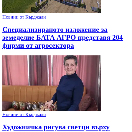
Новини от Кърджали
Специализираното изложение за
земеделие БАТА АГРО представя 204
фирми от агросектора
Новини от Кърджали
Художничка рисува светци върху