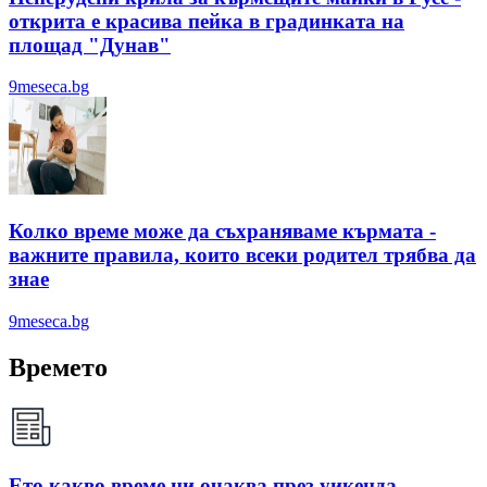
открита е красива пейка в градинката на
площад "Дунав"
9meseca.bg
Колко време може да съхраняваме кърмата -
важните правила, които всеки родител трябва да
знае
9meseca.bg
Времето
Ето какво време ни очаква през уикенда