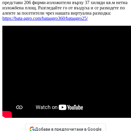
представи 206 фирми-изложители върху 37 хиляди кв.м нетна
изложбена площ. Разгледайте го от въздуха и се разходете по
алеите за посетители чрез нашата виртуална разходка:
https://bata-agro.com/bataagro360/bataagro25/
Добави в предпочитани в Google