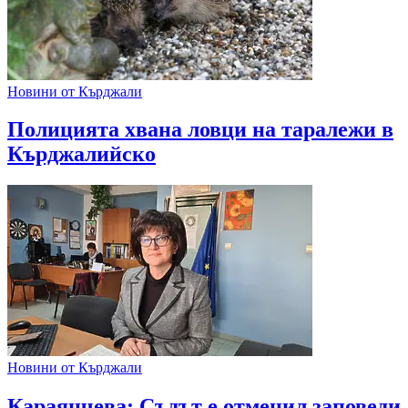
Новини от Кърджали
Полицията хвана ловци на таралежи в
Кърджалийско
Новини от Кърджали
Караянчева: Съдът е отменил заповеди