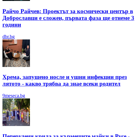
Райчо Райчев: Проектът за космически център в
Доброславци е сложен, първата фаза ще отнеме 3
години
dbr.bg
Хрема, запушено носле и ушни инфекции през
лятотo - какво трябва да знае всеки родител
9meseca.bg
Пеперудени крила за кърмещите майки в Русе -