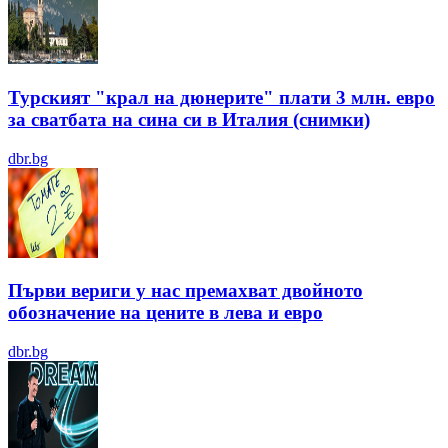
Турският "крал на дюнерите" плати 3 млн. евро
за сватбата на сина си в Италия (снимки)
dbr.bg
Първи вериги у нас премахват двойното
обозначение на цените в лева и евро
dbr.bg