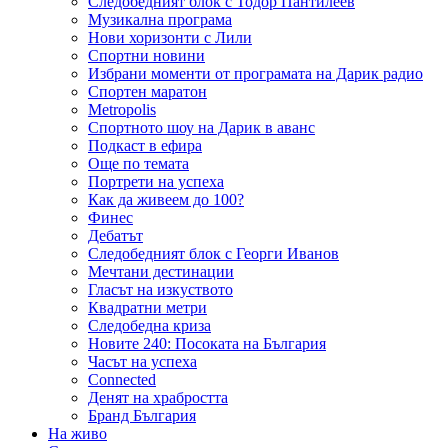
Следобедният блок с Тодор Пантилеев
Музикална програма
Нови хоризонти с Лили
Спортни новини
Избрани моменти от програмата на Дарик радио
Спортен маратон
Metropolis
Спортното шоу на Дарик в аванс
Подкаст в ефира
Още по темата
Портрети на успеха
Как да живеем до 100?
Финес
Дебатът
Следобедният блок с Георги Иванов
Мечтани дестинации
Гласът на изкуството
Квадратни метри
Следобедна криза
Новите 240: Посоката на България
Часът на успеха
Connected
Денят на храбростта
Бранд България
На живо