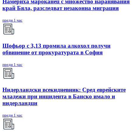
Намериха мароканец с множество наранявания
край Бяла, разследват незаконна миграция
преди 1 час
Шофьор с 3,13 промила алкохол получи
обвинение от прокуратурата в София
преди 1 час
Нидерландски всекидневник: Сред еврейските
младежи при инцидента в Банско имало и
нидерландци
преди 1 час