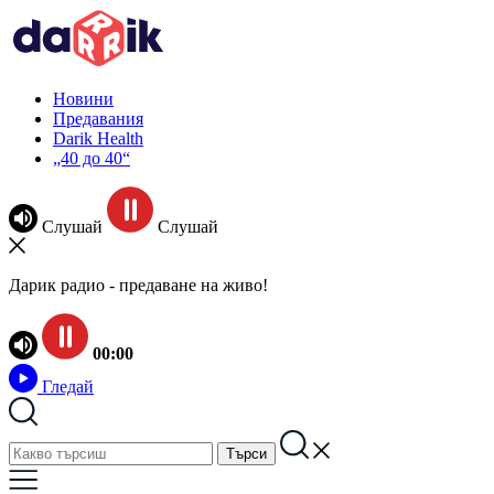
Новини
Предавания
Darik Health
„40 до 40“
Слушай
Слушай
Дарик радио - предаване на живо!
00:00
Гледай