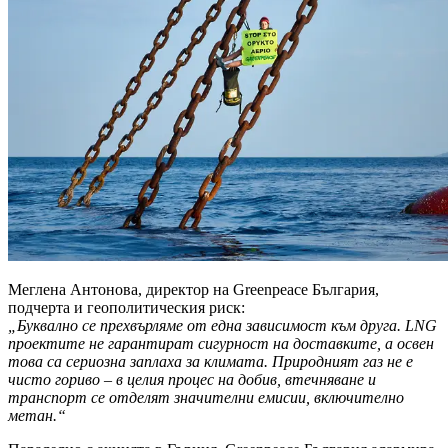
Меглена Антонова, директор на Greenpeace България,
подчерта и геополитическия риск:
„Буквално се прехвърляме от една зависимост към друга. LNG
проектите не гарантират сигурност на доставките, а освен
това са сериозна заплаха за климата. Природният газ не е
чисто гориво – в целия процес на добив, втечняване и
транспорт се отделят значителни емисии, включително
метан.“