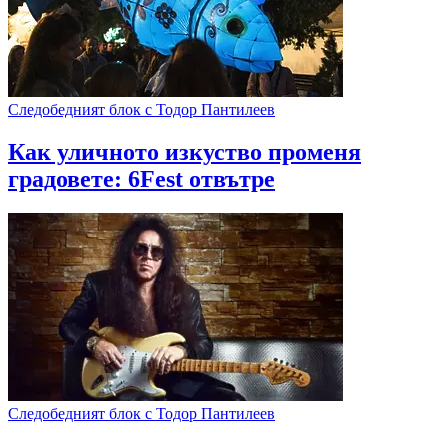
Следобедният блок с Тодор Пантилеев
Как уличното изкуство променя
градовете: 6Fest отвътре
Следобедният блок с Тодор Пантилеев