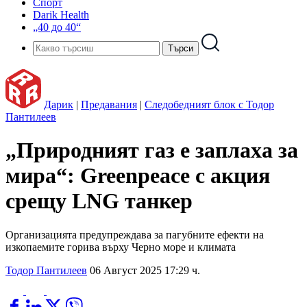
Спорт
Darik Health
„40 до 40“
Дарик
|
Предавания
|
Следобедният блок с Тодор
Пантилеев
„Природният газ е заплаха за
мира“: Greenpeace с акция
срещу LNG танкер
Организацията предупреждава за пагубните ефекти на
изкопаемите горива върху Черно море и климата
Тодор Пантилеев
06 Август 2025 17:29 ч.