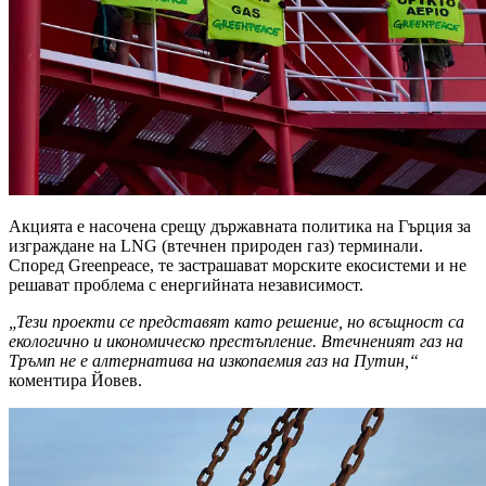
Акцията е насочена срещу държавната политика на Гърция за
изграждане на LNG (втечнен природен газ) терминали.
Според Greenpeace, те застрашават морските екосистеми и не
решават проблема с енергийната независимост.
„Тези проекти се представят като решение, но всъщност са
екологично и икономическо престъпление. Втечненият газ на
Тръмп не е алтернатива на изкопаемия газ на Путин,“
коментира Йовев.