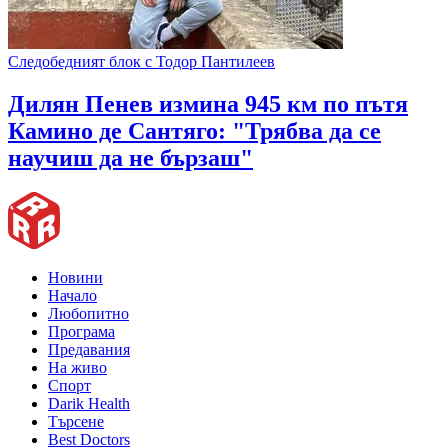
Следобедният блок с Тодор Пантилеев
Дилян Пенев измина 945 км по пътя
Камино де Сантяго: "Трябва да се
научиш да не бързаш"
Новини
Начало
Любопитно
Програма
Предавания
На живо
Спорт
Darik Health
Търсене
Best Doctors