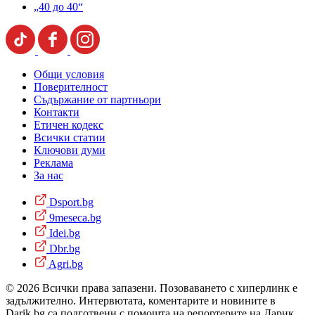
„40 до 40“
Общи условия
Поверителност
Съдържание от партньори
Контакти
Етичен кодекс
Всички статии
Ключови думи
Реклама
За нас
Dsport.bg
9meseca.bg
Idei.bg
Dbr.bg
Agri.bg
© 2026 Всички права запазени. Позоваването с хиперлинк е
задължително. Интервютата, коментарите и новините в
Darik.bg са подготвени с помощта на репортерите на Дарик