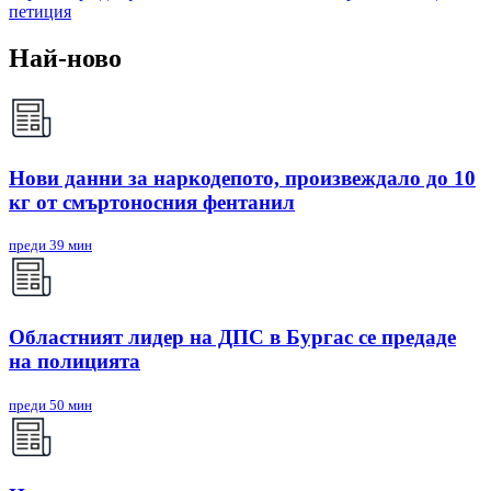
петиция
Най-ново
Нови данни за наркодепото, произвеждало до 10
кг от смъртоносния фентанил
преди 39 мин
Областният лидер на ДПС в Бургас се предаде
на полицията
преди 50 мин