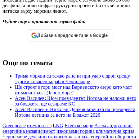
делфина, а нови инфраструктурни проекти биха увеличили
натиска върху морския живот.
Чуйте още в прикачения звуков файл.
Добави в предпочитани в Google
Още по темата
Трима моряци са тежко ранени при удар с дрон срещу
турски товарен кораб в Черно море
Ще строят втори мост над Варненското езеро като част
от магистрала „Черно море“
Асен Василев: Щом президентът Йотова не наложи вето
за бюджета, ще сезираме КС
Асен Василев и Николай Денков връчиха на президента
Йотова петиция за вето на Бюджет 2026
Greenpeace
втечнен газ
LNG
Егейско море
Александруполис
енергийна независимост
изкопаеми горива
климатична криза
Черно море
делфини
екологична заплаха
енергийни общности