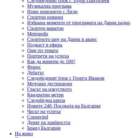
Следобедният блок с Тодор Пантилеев
Музикална програма
Нови хоризонти с Лили
Спортни новини
Избрани моменти от програмата на Дарик радио
Спортен маратон
Metropolis
Спортното шоу на Дарик в аванс
Подкаст в ефира
Още по темата
Портрети на успеха
Как да живеем до 100?
Финес
Дебатът
Следобедният блок с Георги Иванов
Мечтани дестинации
Гласът на изкуството
Квадратни метри
Следобедна криза
Новите 240: Посоката на България
Часът на успеха
Connected
Денят на храбростта
Бранд България
На живо