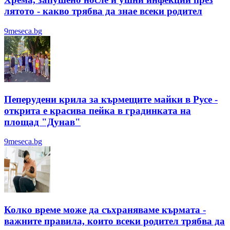
лятотo - какво трябва да знае всеки родител
9meseca.bg
Пеперудени крила за кърмещите майки в Русе -
открита е красива пейка в градинката на
площад "Дунав"
9meseca.bg
Колко време може да съхраняваме кърмата -
важните правила, които всеки родител трябва да