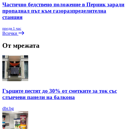
Частично бедствено положение в Перник заради
пропаднал път към газоразпределителна
станция
преди 1 час
Всички
От мрежата
Гърците пестят до 30% от сметките за ток със
слънчеви панели на балкона
dbr.bg