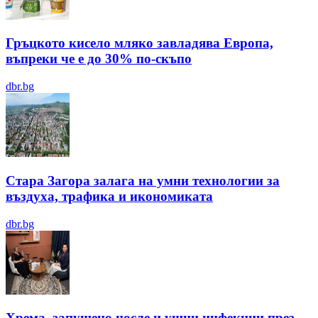
Гръцкото кисело мляко завладява Европа,
въпреки че е до 30% по-скъпо
dbr.bg
Стара Загора залага на умни технологии за
въздуха, трафика и икономиката
dbr.bg
Хрема, запушено носле и ушни инфекции през