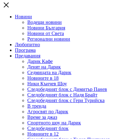
Новини
Водещи новини
Новини България
Новини от Света
Регионални новини
Любопитно
Програма
Предавания
Дарик Кафе
Денят на Дарик
Седмицата на Дарик
Новините в 18
Ники Кънчев Шоу
Следобедният блок с Димитър Панев
Следобедният блок с Надя Брайт
Следобедният блок с Гери Турийска
В тренда
Агросвят по Дарик
Време за джаз
Спортното шоу на Дарик
Следобедният блок
Новините в 12