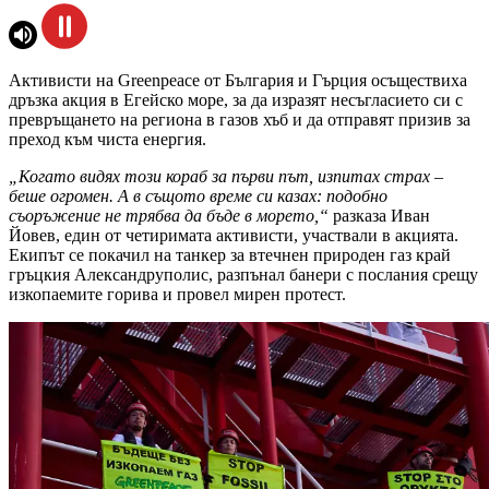
Активисти на Greenpeace от България и Гърция осъществиха
дръзка акция в Егейско море, за да изразят несъгласието си с
превръщането на региона в газов хъб и да отправят призив за
преход към чиста енергия.
„Когато видях този кораб за първи път, изпитах страх –
беше огромен. А в същото време си казах: подобно
съоръжение не трябва да бъде в морето,“
разказа Иван
Йовев, един от четиримата активисти, участвали в акцията.
Екипът се покачил на танкер за втечнен природен газ край
гръцкия Александруполис, разпънал банери с послания срещу
изкопаемите горива и провел мирен протест.