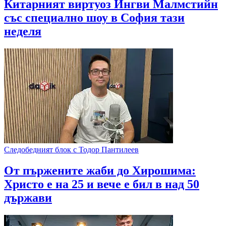
Китарният виртуоз Ингви Малмстийн
със специално шоу в София тази
неделя
Следобедният блок с Тодор Пантилеев
От пържените жаби до Хирошима:
Христо е на 25 и вече е бил в над 50
държави