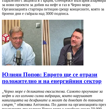
Паралелно с акцията в Гърция, Greenpeace България алармира
за нови проекти за добив на нефт и газ в Черно море.
Организацията стартира петиция срещу концесиите, която за
броени дни е събрала над 3000 подписа.
Юлиян Попов: Еврото ще се отрази
положително и на енергийния сектор
„Черно море е деликатна екосистема. Самото проучване за
нефт и газ излъчва силни вибрации, които нарушават
навигацията на делфините и могат да доведат до тяхната
смърт,“
обяснява Антонова. По данни на организацията през
последните две години Черно море е загубило около 50 000