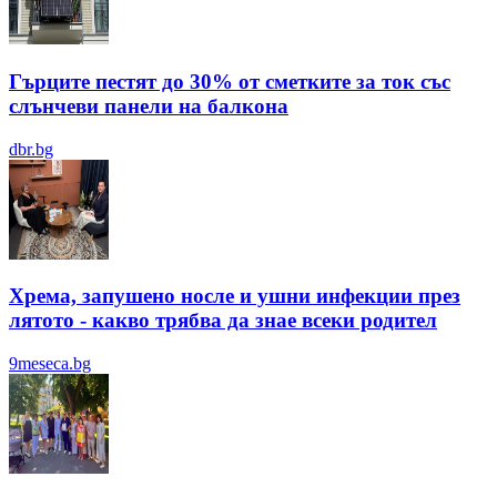
Гърците пестят до 30% от сметките за ток със
слънчеви панели на балкона
dbr.bg
Хрема, запушено носле и ушни инфекции през
лятотo - какво трябва да знае всеки родител
9meseca.bg