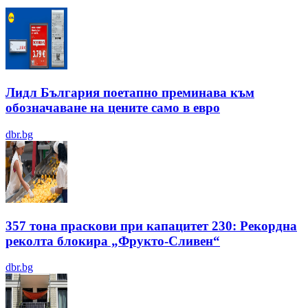
Лидл България поетапно преминава към
обозначаване на цените само в евро
dbr.bg
357 тона праскови при капацитет 230: Рекордна
реколта блокира „Фрукто-Сливен“
dbr.bg