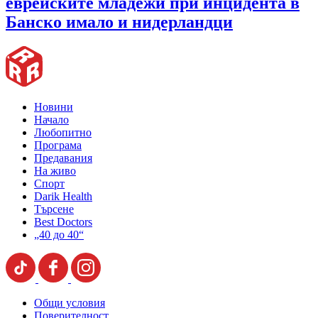
еврейските младежи при инцидента в
Банско имало и нидерландци
Новини
Начало
Любопитно
Програма
Предавания
На живо
Спорт
Darik Health
Търсене
Best Doctors
„40 до 40“
Общи условия
Поверителност