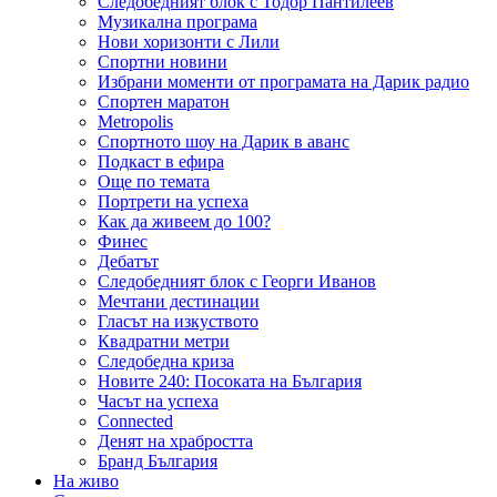
Следобедният блок с Тодор Пантилеев
Музикална програма
Нови хоризонти с Лили
Спортни новини
Избрани моменти от програмата на Дарик радио
Спортен маратон
Metropolis
Спортното шоу на Дарик в аванс
Подкаст в ефира
Още по темата
Портрети на успеха
Как да живеем до 100?
Финес
Дебатът
Следобедният блок с Георги Иванов
Мечтани дестинации
Гласът на изкуството
Квадратни метри
Следобедна криза
Новите 240: Посоката на България
Часът на успеха
Connected
Денят на храбростта
Бранд България
На живо