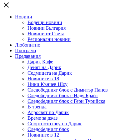
Новини
Водещи новини
Новини България
Новини от Света
Регионални новини
Любопитно
Програма
Предавания
Дарик Кафе
Денят на Дарик
Седмицата на Дарик
Новините в 18
Ники Кънчев Шоу
Следобедният блок с Димитър Панев
Следобедният блок с Надя Брайт
Следобедният блок с Гери Турийска
В тренда
Агросвят по Дарик
Време за джаз
Спортното шоу на Дарик
Следобедният блок
Новините в 12