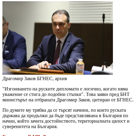
Драгомир Заков
БГНЕС, архив
"Изгонването на руските дипломати е логично, когато няма
уважение се стига до подобни стъпки". Това заяви пред БНТ
министърът на отбраната Драгомир Заков, цитиран от БГНЕС.
По думите му трябва да се търсят начини, по които руската
държава да продължи да бъде представлявана в България по
начин, който зачита достойнството, териториалната цялост и
суверенитета на България.