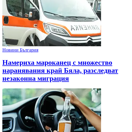
Новини България
Намериха мароканец с множество
наранявания край Бяла, разследват
незаконна миграция