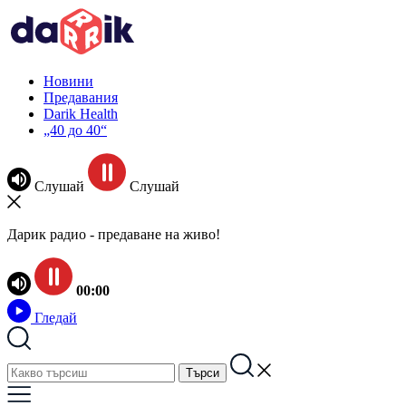
Новини
Предавания
Darik Health
„40 до 40“
Слушай
Слушай
Дарик радио - предаване на живо!
00:00
Гледай