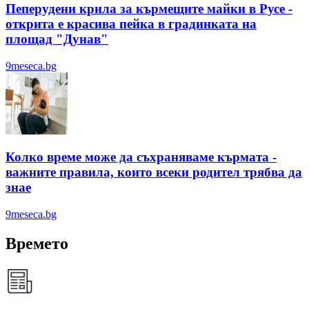
Пеперудени крила за кърмещите майки в Русе -
открита е красива пейка в градинката на
площад "Дунав"
9meseca.bg
Колко време може да съхраняваме кърмата -
важните правила, които всеки родител трябва да
знае
9meseca.bg
Времето