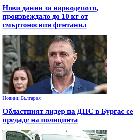
Нови данни за наркодепото,
произвеждало до 10 кг от
смъртоносния фентанил
Новини България
Областният лидер на ДПС в Бургас се
предаде на полицията