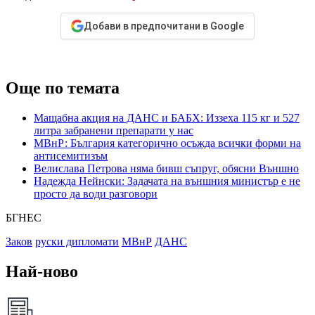
Добави в предпочитани в Google
Още по темата
Мащабна акция на ДАНС и БАБХ: Иззеха 115 кг и 527
литра забранени препарати у нас
МВнР: България категорично осъжда всички форми на
антисемитизъм
Велислава Петрова няма бивш съпруг, обясни Външно
Надежда Нейнски: Задачата на външния министър е не
просто да води разговори
БГНЕС
Заков
руски дипломати
МВнР
ДАНС
Най-ново