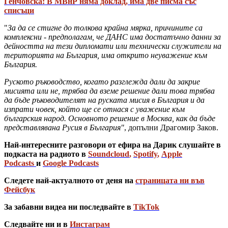
Генчовска: В МВнР няма доклад, има две писма със
списъци
"
За да се стигне до толкова крайна мярка, причините са
комплексни - предполагам, че ДАНС има достатъчно данни за
дейността на тези дипломати или технически служители на
територията на България, има открито неуважение към
България.
Руското ръководство, когато разглежда дали да закрие
мисията или не, трябва да вземе решение дали това трябва
да бъде ръководителят на руската мисия в България и да
изпрати човек, който ще се отнася с уважение към
българския народ. Основното решение в Москва, как да бъде
представлявана Русия в България"
, допълни Драгомир Заков.
Най-интересните разговори от ефира на Дарик слушайте в
подкаста на радиото в
Soundcloud
,
Spotify
,
Apple
Podcasts
и
Google Podcasts
Следете най-актуалното от деня на
страницата ни във
Фейсбук
За забавни видеа ни последвайте в
TikTok
Следвайте ни и в
Инстаграм