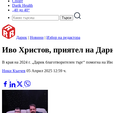
Спорт
Darik Health
„40 до 40“
Дарик
|
Новини
|
Избор на редактора
Иво Христов, приятел на Дар
В края на 2024 г. „Дарик благотворителен търг“ помогна на Ив
Ники Кънчев
05 Април 2025 12:59 ч.