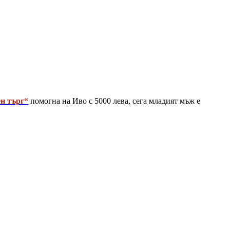
н търг“
помогна на Иво с 5000 лева, сега младият мъж е