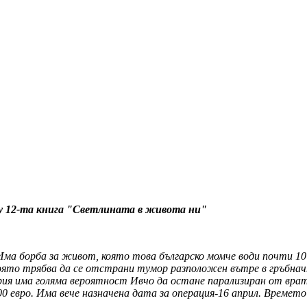
у 12-та книга "Светлината в живота ни"
 Има борба за живот, която това българско момче води почти 10
която трябва да се отстрани тумор разположен вътре в гръбнач
рия има голяма вероятност Ивчо да остане парализиран от врата
00 евро. Има вече назначена дата за операция-16 април. Времето