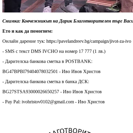
Снимка: Ковчежникът на Дарик Благотворителен търг Васил 
Ето и как да помогнем:
Онлайн дарение тук: https://pavelandreev.bg/campaign/jivot-za-ivo
- SMS с текст DMS IVCHO на номер 17 777 (1 лв.)
- Дарителска банкова сметка в POSTBANK:
BG47BPBI79404078032501 - Иво Ивов Христов
- Дарителска банкова сметка в банка ДСК:
BG27STSA93000026650257 - Иво Ивов Христов
- Pay Pal:
ivohristov0102@gmail.com
- Иво Христов