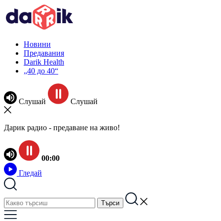
Новини
Предавания
Darik Health
„40 до 40“
Слушай
Слушай
Дарик радио - предаване на живо!
00:00
Гледай