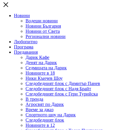
Новини
Водещи новини
Новини България
Новини от Света
Регионални новини
Любопитно
Програма
Предавания
Дарик Кафе
Денят на Дарик
Седмицата на Дарик
Новините в 18
Ники Кънчев Шоу
Следобедният блок с Димитър Панев
Следобедният блок с Надя Брайт
Следобедният блок с Гери Турийска
В тренда
Агросвят по Дарик
Време за джаз
Спортното шоу на Дарик
Следобедният блок
Новините в 12