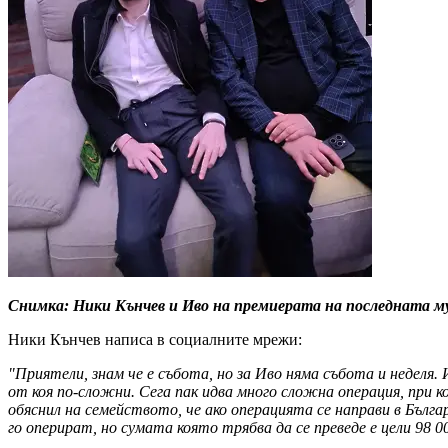
Снимка: Ники Кънчев и Иво на премиерата на последната м
Ники Кънчев написа в социалните мрежи:
"Приятели, знам че е събота, но за Иво няма събота и неделя.
от коя по-сложни. Сега пак идва много сложна операция, при 
обяснил на семейството, че ако операцията се направи в Бълга
го оперират, но сумата която трябва да се преведе е цели 98 0