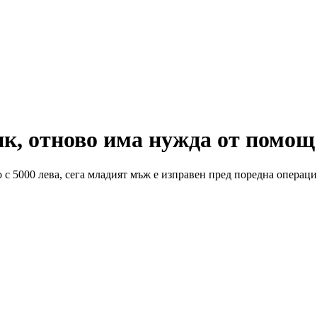
ик, отново има нужда от помощ
о с 5000 лева, сега младият мъж е изправен пред поредна операци