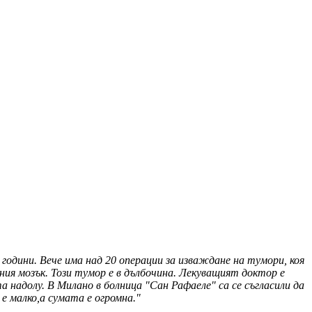
 години. Вече има над 20 операции за изваждане на тумори, коя
ния мозък. Този тумор е в дълбочина. Лекуващият доктор е
 надолу. В Милано в болница "Сан Рафаеле" са се съгласили да
 е малко,а сумата е огромна."