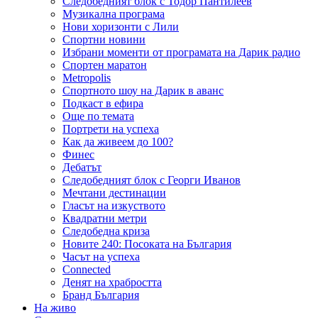
Следобедният блок с Тодор Пантилеев
Музикална програма
Нови хоризонти с Лили
Спортни новини
Избрани моменти от програмата на Дарик радио
Спортен маратон
Metropolis
Спортното шоу на Дарик в аванс
Подкаст в ефира
Още по темата
Портрети на успеха
Как да живеем до 100?
Финес
Дебатът
Следобедният блок с Георги Иванов
Мечтани дестинации
Гласът на изкуството
Квадратни метри
Следобедна криза
Новите 240: Посоката на България
Часът на успеха
Connected
Денят на храбростта
Бранд България
На живо