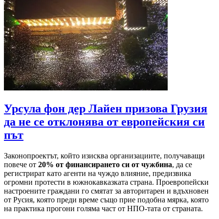
Урсула фон дер Лайен призова Грузия
да не се отклонява от европейския си
път
Законопроектът, който изисква организациите, получаващи
повече от
20% от финансирането си от чужбина
, да се
регистрират като агенти на чуждо влияние, предизвика
огромни протести в южнокавказката страна. Проевропейски
настроените граждани го смятат за авторитарен и вдъхновен
от Русия, която преди време също прие подобна мярка, която
на практика прогони голяма част от НПО-тата от страната.