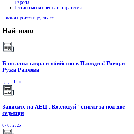
Европа
Путин сменя военната стратегия
грузия
протести
русия
ес
Най-ново
Брутална гавра и убийство в Пловдив! Говори
Ружа Райчева
преди 1 час
Запасите на АЕЦ „Козлодуй“ стигат за под две
седмици
07.08.2026