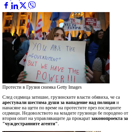
Протести в Грузия
снимка Getty Images
След седмица затишие, грузинските власти обявиха, че са
арестували шестима души за нападение над полицаи
и
нанасяне на щети по време на протестите през последните
седмици. Недоволството на младите грузинци бе породено от
втория опит на управляващите да прокарат
законопроекта за
"чуждестранните агенти"
.