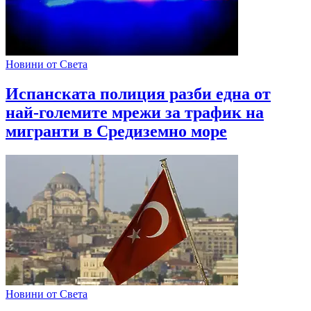
Новини от Света
Испанската полиция разби една от
най-големите мрежи за трафик на
мигранти в Средиземно море
Новини от Света