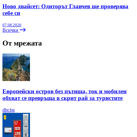
Ново двайсет: Одиторът Главчев ще проверява
себе си
07.08.2026
Всички
От мрежата
Европейски остров без пътища, ток и мобилен
обхват се превръща в скрит рай за туристите
dbr.bg