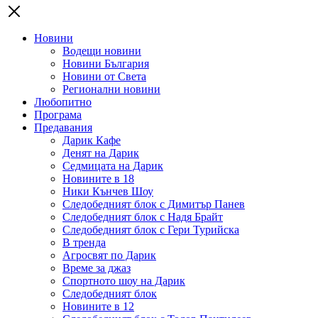
Новини
Водещи новини
Новини България
Новини от Света
Регионални новини
Любопитно
Програма
Предавания
Дарик Кафе
Денят на Дарик
Седмицата на Дарик
Новините в 18
Ники Кънчев Шоу
Следобедният блок с Димитър Панев
Следобедният блок с Надя Брайт
Следобедният блок с Гери Турийска
В тренда
Агросвят по Дарик
Време за джаз
Спортното шоу на Дарик
Следобедният блок
Новините в 12