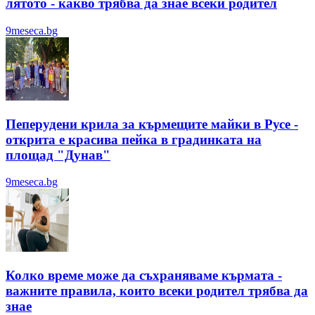
лятотo - какво трябва да знае всеки родител
9meseca.bg
Пеперудени крила за кърмещите майки в Русе -
открита е красива пейка в градинката на
площад "Дунав"
9meseca.bg
Колко време може да съхраняваме кърмата -
важните правила, които всеки родител трябва да
знае