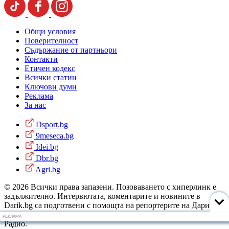
Общи условия
Поверителност
Съдържание от партньори
Контакти
Етичен кодекс
Всички статии
Ключови думи
Реклама
За нас
Dsport.bg
9meseca.bg
Idei.bg
Dbr.bg
Agri.bg
© 2026 Всички права запазени. Позоваването с хиперлинк е
задължително. Интервютата, коментарите и новините в
Darik.bg са подготвени с помощта на репортерите на Дарик
Радио и новинарските емисии на радиото. Снимки: Дарик
РЕКЛАМА
Радио.