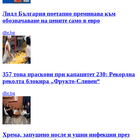
Лидл България поетапно преминава към
обозначаване на цените само в евро
dbr.bg
357 тона праскови при капацитет 230: Рекордна
реколта блокира „Фрукто-Сливен“
dbr.bg
Хрема, запушено носле и ушни инфекции през