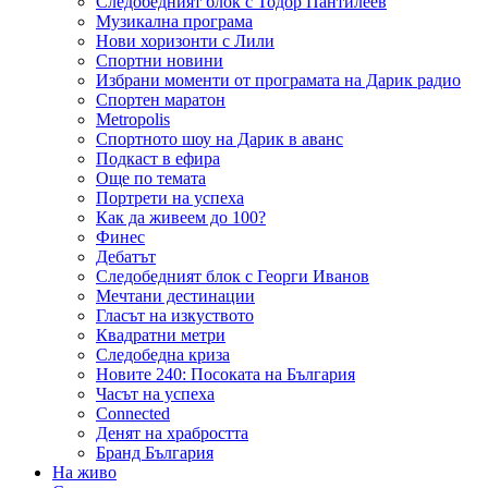
Следобедният блок с Тодор Пантилеев
Музикална програма
Нови хоризонти с Лили
Спортни новини
Избрани моменти от програмата на Дарик радио
Спортен маратон
Metropolis
Спортното шоу на Дарик в аванс
Подкаст в ефира
Още по темата
Портрети на успеха
Как да живеем до 100?
Финес
Дебатът
Следобедният блок с Георги Иванов
Мечтани дестинации
Гласът на изкуството
Квадратни метри
Следобедна криза
Новите 240: Посоката на България
Часът на успеха
Connected
Денят на храбростта
Бранд България
На живо