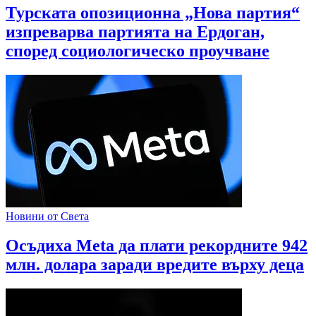
Турската опозиционна „Нова партия“
изпреварва партията на Ердоган,
според социологическо проучване
Новини от Света
Осъдиха Meta да плати рекордните 942
млн. долара заради вредите върху деца