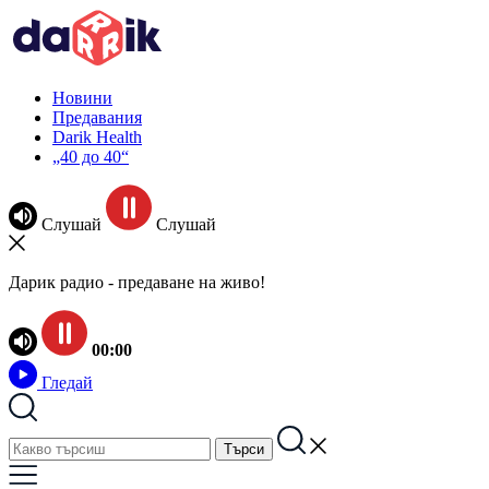
Новини
Предавания
Darik Health
„40 до 40“
Слушай
Слушай
Дарик радио - предаване на живо!
00:00
Гледай