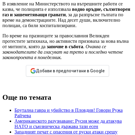
В изявление на Министерството на вътрешните работи се
казва, че полицията е използвала
водно оръдие, сълзотворен
газ и зашеметяващи гранати
, за да разпръсне тълпата по
време на демонстрациите. Над десет души, включително
полицаи, са били хоспитализирани.
По време на празниците за православния Великден
протестите затихнаха, но активисти призоваха за нова вълна
от митинги, която да
започне в събота
.
Очаква се
законодателите да гласуват на трето и последно четене
законопроекта в понеделник.
Добави в предпочитани в Google
Още по темата
Брутална гавра и убийство в Пловдив! Говори Ружа
Райчева
Американското разузнаване: Русия може да атакува
НАТО и съюзническа държава тази есен
Западният печат с опасения от руски атаки срещу