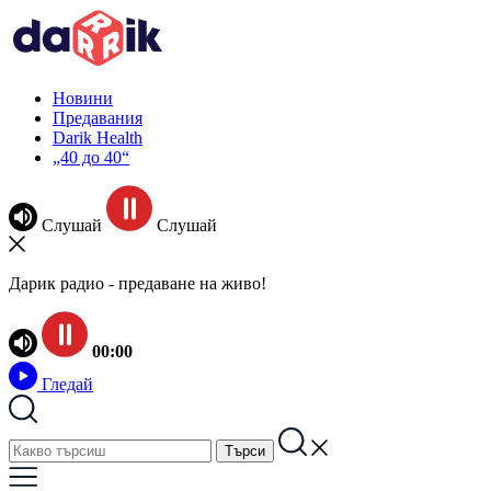
Новини
Предавания
Darik Health
„40 до 40“
Слушай
Слушай
Дарик радио - предаване на живо!
00:00
Гледай