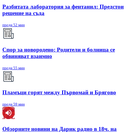
Разбитата лаборатория за фентанил: Предстои
решение на съда
преди 52 мин
Спор за новородено: Родители и болница се
обвиняват взаимно
преди 55 мин
Пламъци горят между Първомай и Брягово
преди 59 мин
Обзорните новини на Дарик радио в 18ч. на