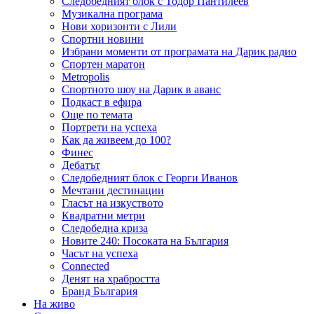
Следобедният блок с Тодор Пантилеев
Музикална програма
Нови хоризонти с Лили
Спортни новини
Избрани моменти от програмата на Дарик радио
Спортен маратон
Metropolis
Спортното шоу на Дарик в аванс
Подкаст в ефира
Още по темата
Портрети на успеха
Как да живеем до 100?
Финес
Дебатът
Следобедният блок с Георги Иванов
Мечтани дестинации
Гласът на изкуството
Квадратни метри
Следобедна криза
Новите 240: Посоката на България
Часът на успеха
Connected
Денят на храбростта
Бранд България
На живо