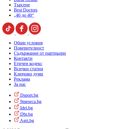
Търсене
Best Doctors
„40 до 40“
Общи условия
Поверителност
Съдържание от партньори
Контакти
Етичен кодекс
Всички статии
Ключови думи
Реклама
За нас
Dsport.bg
9meseca.bg
Idei.bg
Dbr.bg
Agri.bg