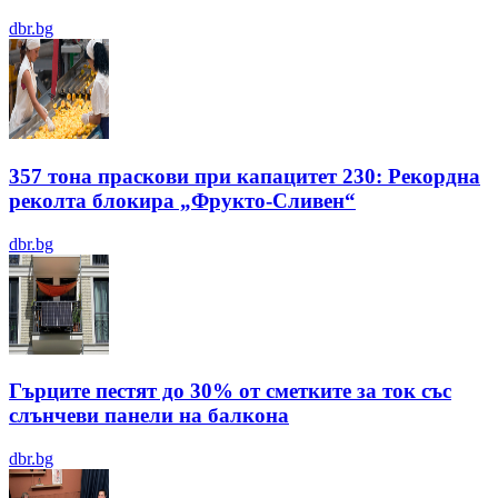
dbr.bg
357 тона праскови при капацитет 230: Рекордна
реколта блокира „Фрукто-Сливен“
dbr.bg
Гърците пестят до 30% от сметките за ток със
слънчеви панели на балкона
dbr.bg