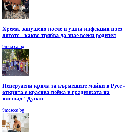
Хрема, запушено носле и ушни инфекции през
лятотo - какво трябва да знае всеки родител
9meseca.bg
Пеперудени крила за кърмещите майки в Русе -
открита е красива пейка в градинката на
площад "Дунав"
9meseca.bg