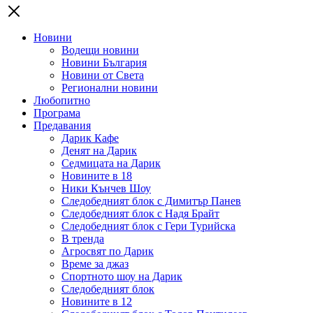
Новини
Водещи новини
Новини България
Новини от Света
Регионални новини
Любопитно
Програма
Предавания
Дарик Кафе
Денят на Дарик
Седмицата на Дарик
Новините в 18
Ники Кънчев Шоу
Следобедният блок с Димитър Панев
Следобедният блок с Надя Брайт
Следобедният блок с Гери Турийска
В тренда
Агросвят по Дарик
Време за джаз
Спортното шоу на Дарик
Следобедният блок
Новините в 12