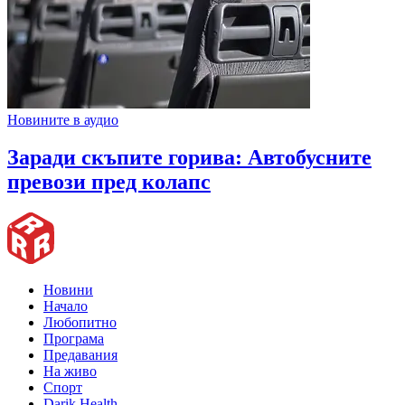
Новините в аудио
Заради скъпите горива: Автобусните
превози пред колапс
Новини
Начало
Любопитно
Програма
Предавания
На живо
Спорт
Darik Health