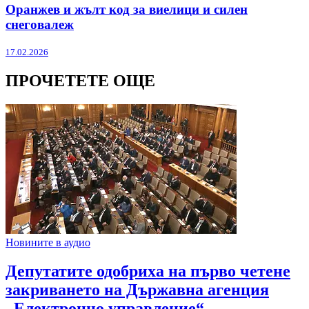
Оранжев и жълт код за виелици и силен
снеговалеж
17.02.2026
ПРОЧЕТЕТЕ ОЩЕ
Новините в аудио
Депутатите одобриха на първо четене
закриването на Държавна агенция
„Електронно управление“