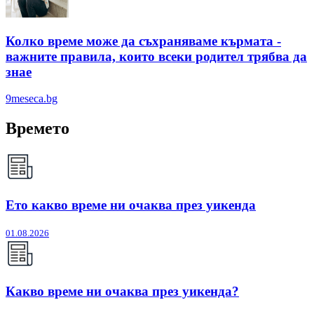
Колко време може да съхраняваме кърмата -
важните правила, които всеки родител трябва да
знае
9meseca.bg
Времето
Ето какво време ни очаква през уикенда
01.08.2026
Какво време ни очаква през уикенда?