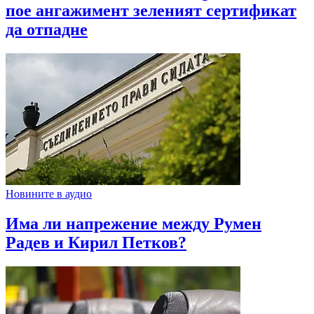
пое ангажимент зеленият сертификат
да отпадне
Новините в аудио
Има ли напрежение между Румен
Радев и Кирил Петков?