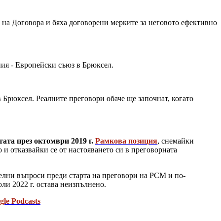
 на Договора и бяха договорени мерките за неговото ефективно
ия - Европейски съюз в Брюксел.
Брюксел. Реалните преговори обаче ще започнат, когато
ата през октомври 2019 г.
Рамкова позиция
, снемайки
и отказвайки се от настояването си в преговорната
телни въпроси преди старта на преговори на РСМ и по-
юли 2022 г. остава неизпълнено.
gle Podcasts