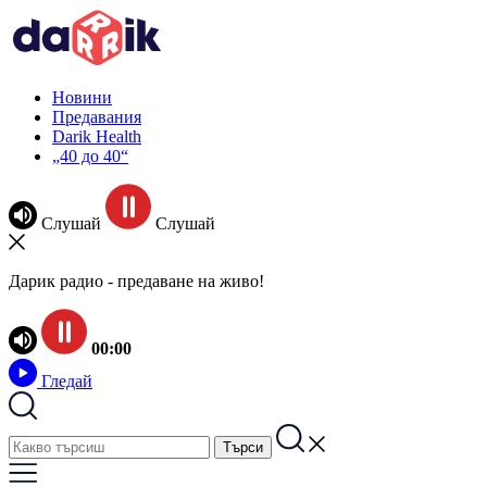
Новини
Предавания
Darik Health
„40 до 40“
Слушай
Слушай
Дарик радио - предаване на живо!
00:00
Гледай