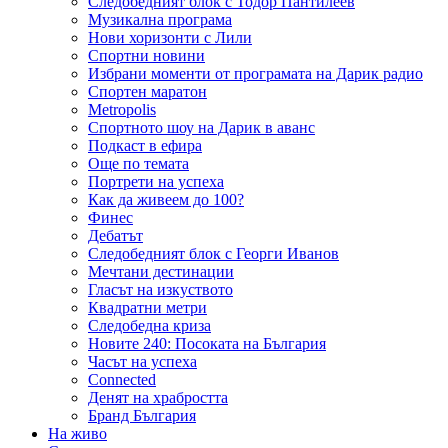
Следобедният блок с Тодор Пантилеев
Музикална програма
Нови хоризонти с Лили
Спортни новини
Избрани моменти от програмата на Дарик радио
Спортен маратон
Metropolis
Спортното шоу на Дарик в аванс
Подкаст в ефира
Още по темата
Портрети на успеха
Как да живеем до 100?
Финес
Дебатът
Следобедният блок с Георги Иванов
Мечтани дестинации
Гласът на изкуството
Квадратни метри
Следобедна криза
Новите 240: Посоката на България
Часът на успеха
Connected
Денят на храбростта
Бранд България
На живо