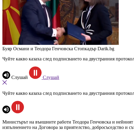
Буяр Османи и Теодора Генчовска
Стопкадър Darik.bg
Чуйте какво казаха след подписването на двустранния протоко
Слушай
Слушай
Чуйте какво казаха след подписването на двустранния протоко
Министърът на външните работи Теодора Генчовска и нейният 
изпълнението на Договора за приятелство, добросъседство и с