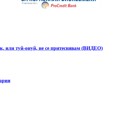
к, или туй-онуй, не се притеснявам (ВИДЕО)
гария