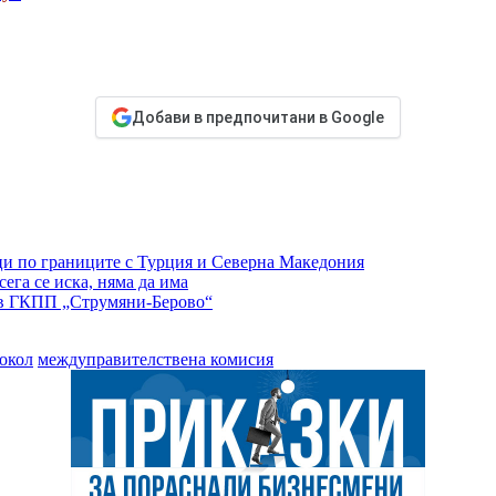
Добави в предпочитани в Google
уци по границите с Турция и Северна Македония
га се иска, няма да има
тов ГКПП „Струмяни-Берово“
окол
междуправителствена комисия