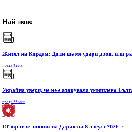
Най-ново
Жител на Кардам: Дали ще ме удари дрон, или ра
преди 9 мин
Украйна увери, че не е атакувала умишлено Бъл
преди 22 мин
Обзорните новини на Дарик на 8 август 2026 г.