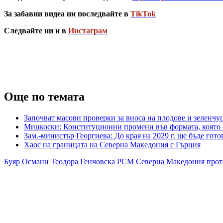
За забавни видеа ни последвайте в
TikTok
Следвайте ни и в
Инстаграм
Още по темата
Започват масови проверки за вноса на плодове и зеленч
Мицкоски: Конституционни промени във формата, която се
Зам.-министър Георгиева: До края на 2029 г. ще бъде го
Хаос на границата на Северна Македония с Гърция
Буяр Османи
Теодора Генчовска
РСМ
Северна Македония
прот