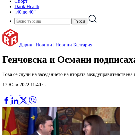
Спорт
Darik Health
„40 до 40“
Дарик
|
Новини
|
Новини България
Генчовска и Османи подписаха 
Това се случи на заседанието на втората междуправителствена 
17 Юли 2022 11:40 ч.