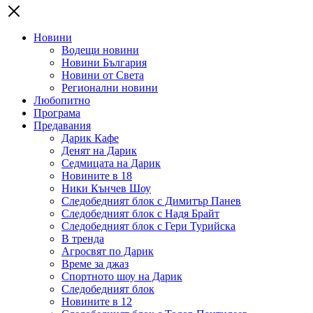
Новини
Водещи новини
Новини България
Новини от Света
Регионални новини
Любопитно
Програма
Предавания
Дарик Кафе
Денят на Дарик
Седмицата на Дарик
Новините в 18
Ники Кънчев Шоу
Следобедният блок с Димитър Панев
Следобедният блок с Надя Брайт
Следобедният блок с Гери Турийска
В тренда
Агросвят по Дарик
Време за джаз
Спортното шоу на Дарик
Следобедният блок
Новините в 12