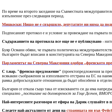
По време на второто заседание на Съвместната междуправителс
изпълнение през следващия период.
Мицкоски: Нищо не е свършило, депутатите ни няма да под
Подписаният протокол е и условие за провеждане на първата 
Съдържанието на протокола все още не е публикувано
- нит
Буяр Османи обяви, че първата политическа междуправителстве
българите бъдат вписани в конституцията на Северна Македон
Парламентът на Северна Македония одобри „френското пр
С т.нар. "френско предложение"
(проектопредложения за пре
всякакви съображения за изпозлването отстрана на ЕС на наим
рамка добросъседските отношения да бъдат обособени в отделн
България се отказа също така от изискването си да има напред
специално
„постигане на договореност за Гоце Делчев, ВМО
Най-интересните разговори от ефира на Дарик слушайте в п
Следете най-актуалното от деня на
страницата ни във Фейс