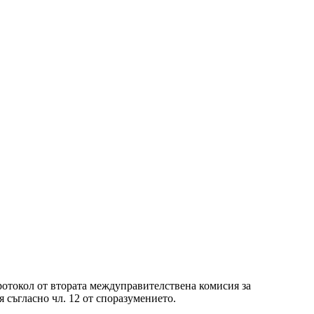
отокол от втората междуправителствена комисия за
съгласно чл. 12 от споразумението.