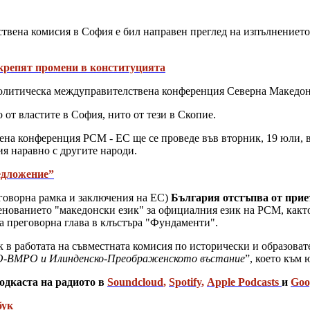
твена комисия в София е бил направен преглед на изпълнението
крепят промени в конституцията
политическа междуправителствена конференция Северна Македон
о от властите в София, нито от тези в Скопие.
на конференция РСМ - ЕС ще се проведе във вторник, 19 юли, в 
ия наравно с другите народи.
едложение”
говорна рамка и заключения на ЕС)
България отстъпва от приет
енованието "македонски език" за официалния език на РСМ, както 
а преговорна глава в клъстъра "Фундаменти".
ък в работата на съвместната комисия по исторически и образова
РО-ВМРО и Илинденско-Преображенското въстание
”, което към 
одкаста на радиото в
Soundcloud
,
Spotify
,
Apple Podcasts
и
Goo
бук