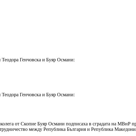
л Теодора Генчовска и Буяр Османи:
л Теодора Генчовска и Буяр Османи:
колега от Скопие Буяр Османи подписаха в сградата на МВнР пр
ътрудничество между Република България и Република Македония 