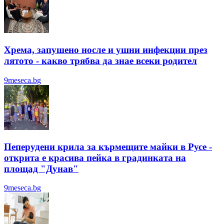
Хрема, запушено носле и ушни инфекции през
лятотo - какво трябва да знае всеки родител
9meseca.bg
Пеперудени крила за кърмещите майки в Русе -
открита е красива пейка в градинката на
площад "Дунав"
9meseca.bg