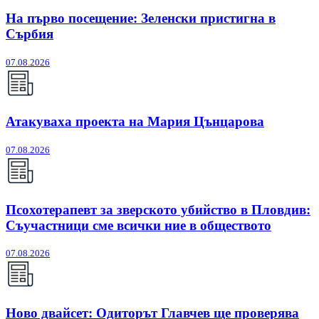
На първо посещение: Зеленски пристигна в
Сърбия
07.08.2026
Атакуваха проекта на Мария Цънцарова
07.08.2026
Псохотерапевт за зверското убийство в Пловдив:
Съучастници сме всички ние в обществото
07.08.2026
Ново двайсет: Одиторът Главчев ще проверява