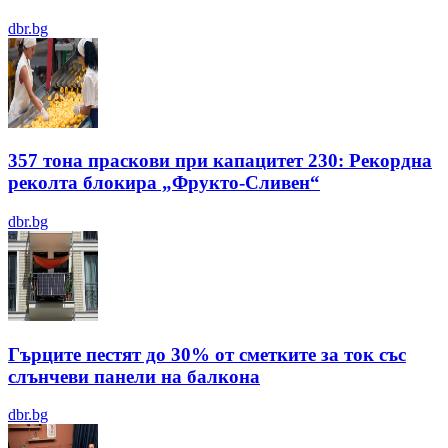
dbr.bg
357 тона праскови при капацитет 230: Рекордна
реколта блокира „Фрукто-Сливен“
dbr.bg
Гърците пестят до 30% от сметките за ток със
слънчеви панели на балкона
dbr.bg