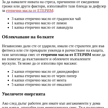
За да намалите нивата на стреса, причинени от ежедневни
грижи или други фактори, използвайте тази бленда за дифузер
за
етерични масла от ЕТЕРИМ
:
3 капки етерично масло от градински чай
1 капка етерично масло от лимон
1 капка етерично масло от лавандула
Облекчаване на болките
Независимо дали сте се ударили, имали сте страхотен ден във
фитнеса или сте прекарали уикенда в разчистване на къщата,
тази затопляща смес от
етерични масла от ЕТЕРИМ
може да
ви помогне да възстановите и облекчите възпалените
мускули. Тя може да се използва при масажи:
2 капки етерично масло от джинджифил
1 капка етерично масло от черен пипер
4 капки етерично масло от мента
5 капки етерично масло от евкалипт
Увеличете енергията
Ако след дълъг работен ден имате къп ангажименти у дома
или навън, опитайте тази енергизираща смес. Тя е подходяща