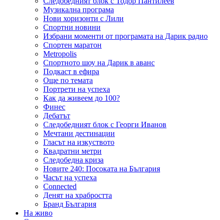
Следобедният блок с Тодор Пантилеев
Музикална програма
Нови хоризонти с Лили
Спортни новини
Избрани моменти от програмата на Дарик радио
Спортен маратон
Metropolis
Спортното шоу на Дарик в аванс
Подкаст в ефира
Още по темата
Портрети на успеха
Как да живеем до 100?
Финес
Дебатът
Следобедният блок с Георги Иванов
Мечтани дестинации
Гласът на изкуството
Квадратни метри
Следобедна криза
Новите 240: Посоката на България
Часът на успеха
Connected
Денят на храбростта
Бранд България
На живо