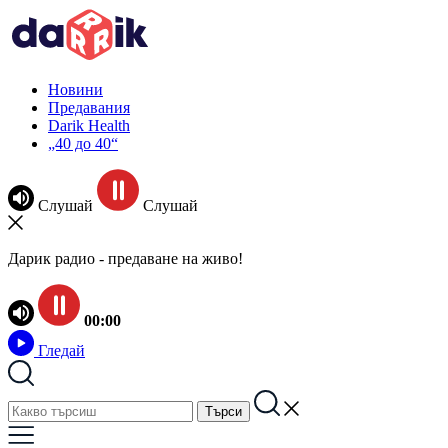
Новини
Предавания
Darik Health
„40 до 40“
Слушай
Слушай
Дарик радио - предаване на живо!
00:00
Гледай