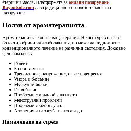
етерични масла. Платформата за
онлайн пазаруване
Buyoutside.com
дава редица идеи и полезни съвети за
пазаруване.
Ползи от ароматерапията
Ароматерапията е допълваща терапия. Не осигурява лек за
болести, обриви или заболявания, но може да подпомогне
конвенционалното лечение на различни състояния. Доказано
е, че намалява:
Гадене
Болки в тялото
Тревожност , напрежение, стрес и депресия
Умора и безсъние
Мускулни болки
Главоболие
Проблеми с кръвообращението
Менструални проблеми
Проблеми с менопаузата
Алопеция или загуба на коса и др.
Намаляване на стреса