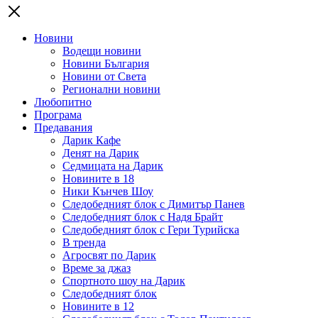
Новини
Водещи новини
Новини България
Новини от Света
Регионални новини
Любопитно
Програма
Предавания
Дарик Кафе
Денят на Дарик
Седмицата на Дарик
Новините в 18
Ники Кънчев Шоу
Следобедният блок с Димитър Панев
Следобедният блок с Надя Брайт
Следобедният блок с Гери Турийска
В тренда
Агросвят по Дарик
Време за джаз
Спортното шоу на Дарик
Следобедният блок
Новините в 12