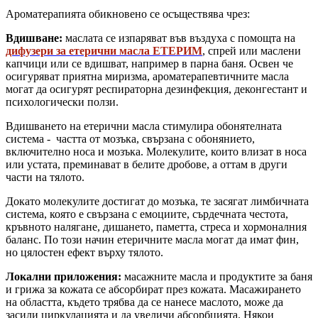
Ароматерапията обикновено се осъществява чрез:
Вдишване:
маслата се изпаряват във въздуха с помощта на
дифузери за етерични масла ЕТЕРИМ
, спрей или маслени
капчици или се вдишват, например в парна баня. Освен че
осигуряват приятна миризма, ароматерапевтичните масла
могат да осигурят респираторна дезинфекция, деконгестант и
психологически ползи.
Вдишването на етерични масла стимулира обонятелната
система - частта от мозъка, свързана с обонянието,
включително носа и мозъка. Молекулите, които влизат в носа
или устата, преминават в белите дробове, а оттам в други
части на тялото.
Докато молекулите достигат до мозъка, те засягат лимбичната
система, която е свързана с емоциите, сърдечната честота,
кръвното налягане, дишането, паметта, стреса и хормоналния
баланс. По този начин етеричните масла могат да имат фин,
но цялостен ефект върху тялото.
Локални приложения:
масажните масла и продуктите за баня
и грижа за кожата се абсорбират през кожата. Масажирането
на областта, където трябва да се нанесе маслото, може да
засили циркулацията и да увеличи абсорбцията. Някои