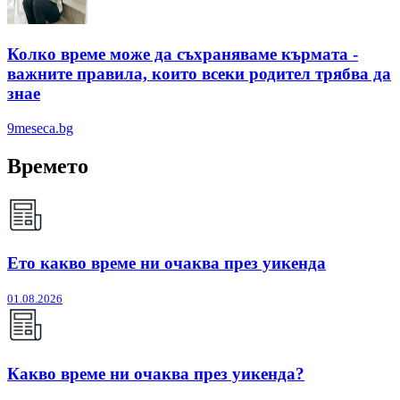
Колко време може да съхраняваме кърмата -
важните правила, които всеки родител трябва да
знае
9meseca.bg
Времето
Ето какво време ни очаква през уикенда
01.08.2026
Какво време ни очаква през уикенда?