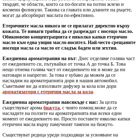
твърдят, че области, които са по-богати на потни жлези и
космени фоликули. Такива са главата или дланите на ръцете,
могат да абсорбират маслата по-ефективно.
Етеричните масла никога не се прилагат директно върху
кожата. Те винаги трябва да се разреждат с носещо масло.
Обикновено концентрацията е няколко капки етерично
масло към една унция масло-носител. Най-често срещаните
носещи масла са масло от сладък бадем или зехтин.
Ежедневна ароматерапия на път
: Днес отделяме голяма част
от ежедневието си, пътувайки от точка А до точка Б. Това
нещо отнема голяма част от ежедневието ни и може да ни
натовари и напрегне. За това е хубаво да можем да се
насладим на ароматерапията дори в нашия автомобил.
Съветваме ви да използвате дифузер за кола или дори
ароматизатори с етерични масла за кола
.
Ежедневна ароматерапия навсякъде с нас:
За целта
съществуват арома
бижута
, с чиято помощ може да се
насладите на ползите на ароматерапията във всеки един
момент от ежедневието ви. Просто поставете няколко капки
етерични масла върху памучният тампон на бижуто.
Съществуват редица уреди подходящи за усвояване на