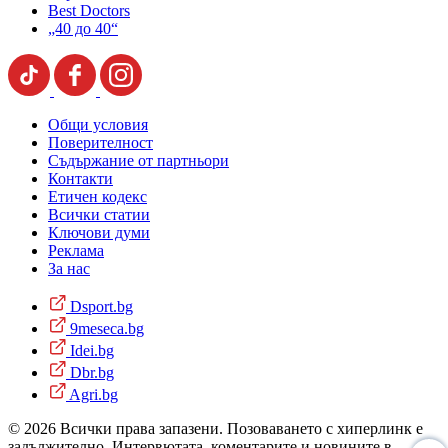
Best Doctors
„40 до 40“
Общи условия
Поверителност
Съдържание от партньори
Контакти
Етичен кодекс
Всички статии
Ключови думи
Реклама
За нас
Dsport.bg
9meseca.bg
Idei.bg
Dbr.bg
Agri.bg
© 2026 Всички права запазени. Позоваването с хиперлинк е
задължително. Интервютата, коментарите и новините в