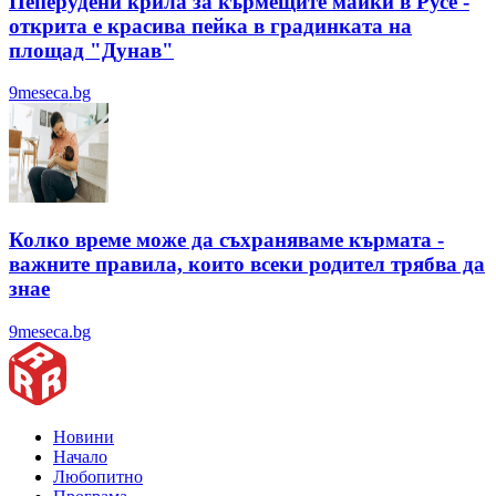
Пеперудени крила за кърмещите майки в Русе -
открита е красива пейка в градинката на
площад "Дунав"
9meseca.bg
Колко време може да съхраняваме кърмата -
важните правила, които всеки родител трябва да
знае
9meseca.bg
Новини
Начало
Любопитно