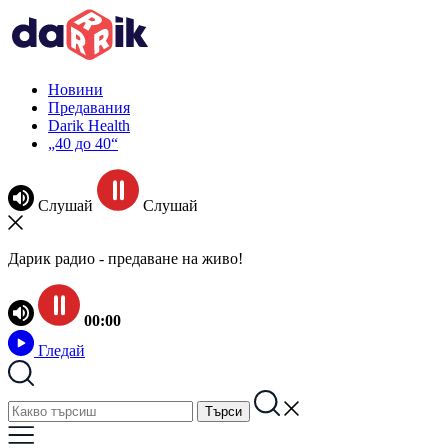
Новини
Предавания
Darik Health
„40 до 40“
Слушай
Слушай
Дарик радио - предаване на живо!
00:00
Гледай