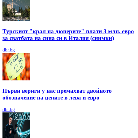
Турският "крал на дюнерите" плати 3 млн. евро
за сватбата на сина си в Италия (снимки)
dbr.bg
Първи вериги у нас премахват двойното
обозначение на цените в лева и евро
dbr.bg