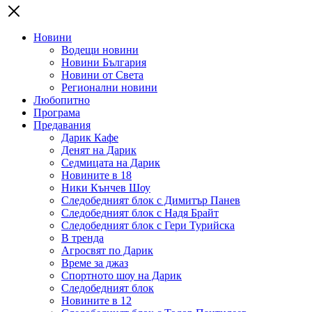
Новини
Водещи новини
Новини България
Новини от Света
Регионални новини
Любопитно
Програма
Предавания
Дарик Кафе
Денят на Дарик
Седмицата на Дарик
Новините в 18
Ники Кънчев Шоу
Следобедният блок с Димитър Панев
Следобедният блок с Надя Брайт
Следобедният блок с Гери Турийска
В тренда
Агросвят по Дарик
Време за джаз
Спортното шоу на Дарик
Следобедният блок
Новините в 12