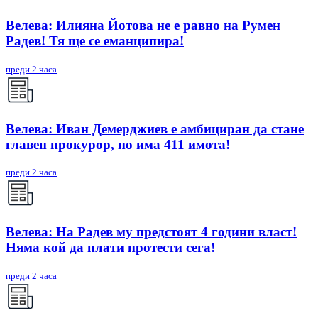
Велева: Илияна Йотова не е равно на Румен
Радев! Тя ще се еманципира!
преди 2 часа
Велева: Иван Демерджиев е амбициран да стане
главен прокурор, но има 411 имота!
преди 2 часа
Велева: На Радев му предстоят 4 години власт!
Няма кой да плати протести сега!
преди 2 часа