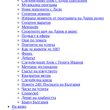
Следобедният блок с Тодор Пантилеев
Музикална програма
Нови хоризонти с Лили
Спортни новини
Избрани моменти от програмата на Дарик радио
Спортен маратон
Metropolis
Спортното шоу на Дарик в аванс
Подкаст в ефира
Още по темата
Портрети на успеха
Как да живеем до 100?
Финес
Дебатът
Следобедният блок с Георги Иванов
Мечтани дестинации
Гласът на изкуството
Квадратни метри
Следобедна криза
Новите 240: Посоката на България
Часът на успеха
Connected
Денят на храбростта
Бранд България
На живо