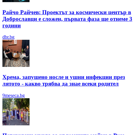
Райчо Райчев: Проектът за космически център в
Доброславци е сложен, първата фаза ще отнеме 3
години
dbr.bg
Хрема, запушено носле и ушни инфекции през
лятотo - какво трябва да знае всеки родител
9meseca.bg