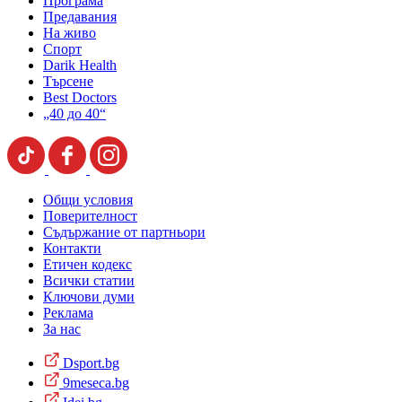
Програма
Предавания
На живо
Спорт
Darik Health
Търсене
Best Doctors
„40 до 40“
Общи условия
Поверителност
Съдържание от партньори
Контакти
Етичен кодекс
Всички статии
Ключови думи
Реклама
За нас
Dsport.bg
9meseca.bg