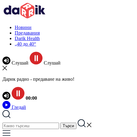
Новини
Предавания
Darik Health
„40 до 40“
Слушай
Слушай
Дарик радио - предаване на живо!
00:00
Гледай