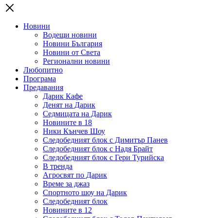
Новини
Водещи новини
Новини България
Новини от Света
Регионални новини
Любопитно
Програма
Предавания
Дарик Кафе
Денят на Дарик
Седмицата на Дарик
Новините в 18
Ники Кънчев Шоу
Следобедният блок с Димитър Панев
Следобедният блок с Надя Брайт
Следобедният блок с Гери Турийска
В тренда
Агросвят по Дарик
Време за джаз
Спортното шоу на Дарик
Следобедният блок
Новините в 12