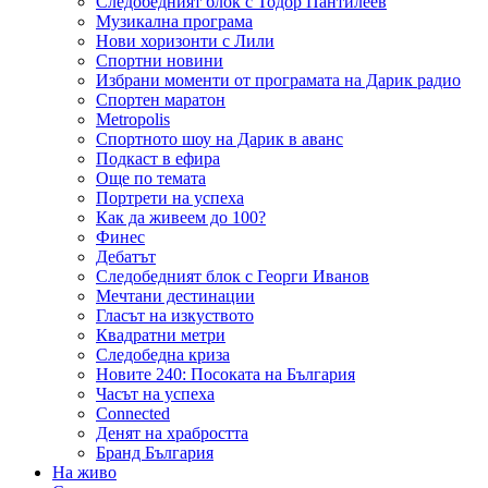
Следобедният блок с Тодор Пантилеев
Музикална програма
Нови хоризонти с Лили
Спортни новини
Избрани моменти от програмата на Дарик радио
Спортен маратон
Metropolis
Спортното шоу на Дарик в аванс
Подкаст в ефира
Още по темата
Портрети на успеха
Как да живеем до 100?
Финес
Дебатът
Следобедният блок с Георги Иванов
Мечтани дестинации
Гласът на изкуството
Квадратни метри
Следобедна криза
Новите 240: Посоката на България
Часът на успеха
Connected
Денят на храбростта
Бранд България
На живо