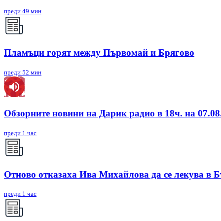
преди 49 мин
Пламъци горят между Първомай и Брягово
преди 52 мин
Обзорните новини на Дарик радио в 18ч. на 07.08.
преди 1 час
Отново отказаха Ива Михайлова да се лекува в 
преди 1 час