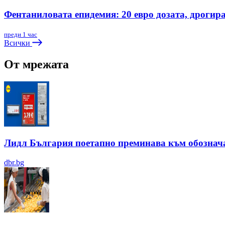
Фентаниловата епидемия: 20 евро дозата, дрогир
преди 1 час
Всички
От мрежата
Лидл България поетапно преминава към обозначав
dbr.bg