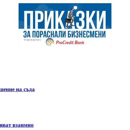
шение на съда
няват взаимно