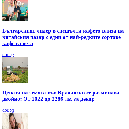
Българският лидер в спешълти кафето влиза на
китайския пазар с едни от най-редките сортове
кафе в света
dbr.bg
Цената на земята във Врачанско се разминава
двойно: От 1022 до 2286 лв. за декар
dbr.bg