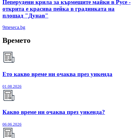
Пеперудени крила за кърмещите майки в Русе -
открита е красива пейка в градинката на
площад "Дунав"
9meseca.bg
Времето
Ето какво време ни очаква през уикенда
01.08.2026
Какво време ни очаква през уикенда?
06.06.2026