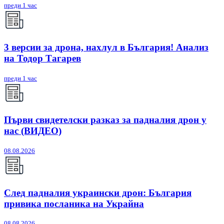
преди 1 час
3 версии за дрона, нахлул в България! Анализ
на Тодор Тагарев
преди 1 час
Първи свидетелски разказ за падналия дрон у
нас (ВИДЕО)
08.08.2026
След падналия украински дрон: България
привика посланика на Украйна
08.08.2026