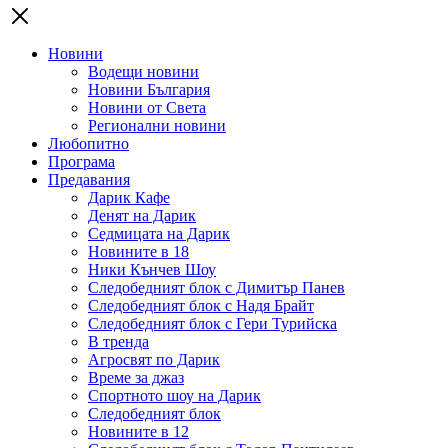
Новини
Водещи новини
Новини България
Новини от Света
Регионални новини
Любопитно
Програма
Предавания
Дарик Кафе
Денят на Дарик
Седмицата на Дарик
Новините в 18
Ники Кънчев Шоу
Следобедният блок с Димитър Панев
Следобедният блок с Надя Брайт
Следобедният блок с Гери Турийска
В тренда
Агросвят по Дарик
Време за джаз
Спортното шоу на Дарик
Следобедният блок
Новините в 12