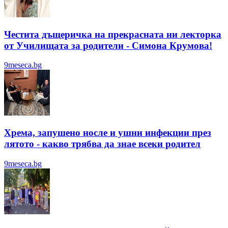
Честита дъщеричка на прекрасната ни лекторка
от Училищата за родители - Симона Крумова!
9meseca.bg
Хрема, запушено носле и ушни инфекции през
лятотo - какво трябва да знае всеки родител
9meseca.bg