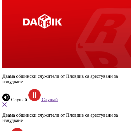
Двама общински служители от Пловдив са арестувани за
изнудване
Слушай
Слушай
Двама общински служители от Пловдив са арестувани за
изнудване