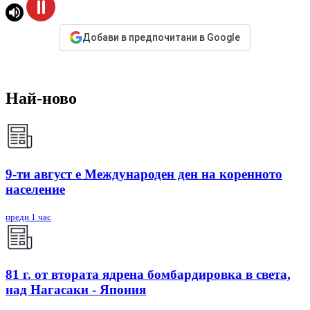
Добави в предпочитани в Google
Най-ново
9-ти август е Международен ден на коренното
население
преди 1 час
81 г. от втората ядрена бомбардировка в света,
над Нагасаки - Япония