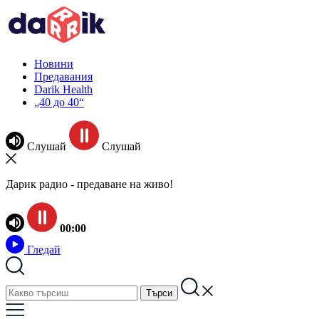
Новини
Предавания
Darik Health
„40 до 40“
Слушай
Слушай
Дарик радио - предаване на живо!
00:00
Гледай