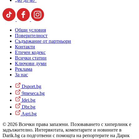
„40 до 40“
Общи условия
Поверителност
Съдържание от партньори
Контакти
Етичен кодекс
Всички статии
Ключови думи
Реклама
За нас
Dsport.bg
9meseca.bg
Idei.bg
Dbr.bg
Agri.bg
© 2026 Всички права запазени. Позоваването с хиперлинк е
задължително. Интервютата, коментарите и новините в
Darik.bg са подготвени с помощта на репортерите на Дарик