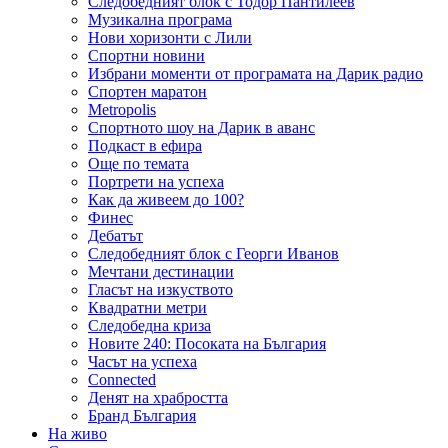
Следобедният блок с Тодор Пантилеев
Музикална програма
Нови хоризонти с Лили
Спортни новини
Избрани моменти от програмата на Дарик радио
Спортен маратон
Metropolis
Спортното шоу на Дарик в аванс
Подкаст в ефира
Още по темата
Портрети на успеха
Как да живеем до 100?
Финес
Дебатът
Следобедният блок с Георги Иванов
Мечтани дестинации
Гласът на изкуството
Квадратни метри
Следобедна криза
Новите 240: Посоката на България
Часът на успеха
Connected
Денят на храбростта
Бранд България
На живо