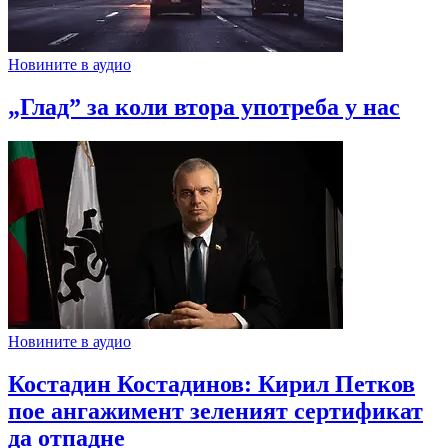
Новините в аудио
„Глад” за коли втора употреба у нас
Новините в аудио
Костадин Костадинов: Кирил Петков
пое ангажимент зеленият сертификат
да отпадне