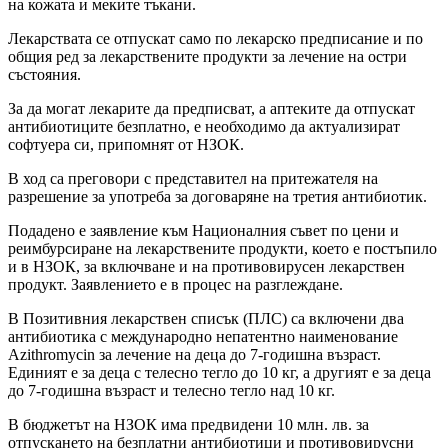
на кожата и меките тъкани.
Лекарствата се отпускат само по лекарско предписание и по
общия ред за лекарствените продукти за лечение на остри
състояния.
За да могат лекарите да предписват, а аптеките да отпускат
антибиотиците безплатно, е необходимо да актуализират
софтуера си, припомнят от НЗОК.
В ход са преговори с представител на притежателя на
разрешение за употреба за договаряне на третия антибиотик.
Подадено е заявление към Националния съвет по цени и
реимбурсиране на лекарствените продукти, което е постъпило
и в НЗОК, за включване и на противовирусен лекарствен
продукт. Заявлението е в процес на разглеждане.
В Позитивния лекарствен списък (ПЛС) са включени два
антибиотика с международно непатентно наименование
Azithromycin за лечение на деца до 7-годишна възраст.
Единият е за деца с телесно тегло до 10 кг, а другият е за деца
до 7-годишна възраст и телесно тегло над 10 кг.
В бюджетът на НЗОК има предвидени 10 млн. лв. за
отпускането на безплатни антибиотици и противовирусни