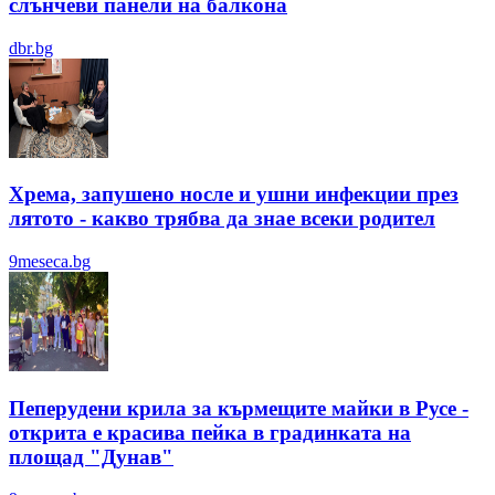
слънчеви панели на балкона
dbr.bg
Хрема, запушено носле и ушни инфекции през
лятотo - какво трябва да знае всеки родител
9meseca.bg
Пеперудени крила за кърмещите майки в Русе -
открита е красива пейка в градинката на
площад "Дунав"