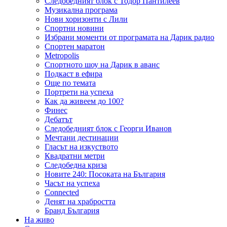
Следобедният блок с Тодор Пантилеев
Музикална програма
Нови хоризонти с Лили
Спортни новини
Избрани моменти от програмата на Дарик радио
Спортен маратон
Metropolis
Спортното шоу на Дарик в аванс
Подкаст в ефира
Още по темата
Портрети на успеха
Как да живеем до 100?
Финес
Дебатът
Следобедният блок с Георги Иванов
Мечтани дестинации
Гласът на изкуството
Квадратни метри
Следобедна криза
Новите 240: Посоката на България
Часът на успеха
Connected
Денят на храбростта
Бранд България
На живо