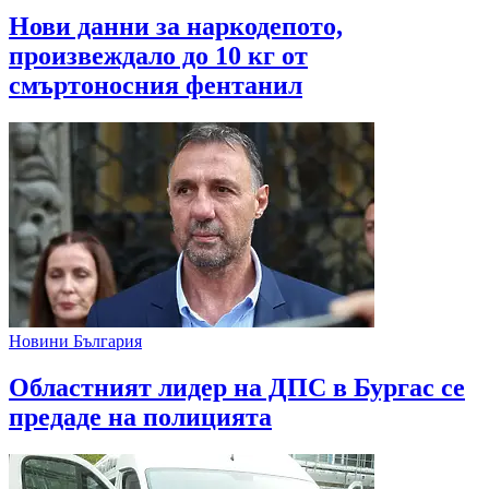
Нови данни за наркодепото,
произвеждало до 10 кг от
смъртоносния фентанил
Новини България
Областният лидер на ДПС в Бургас се
предаде на полицията