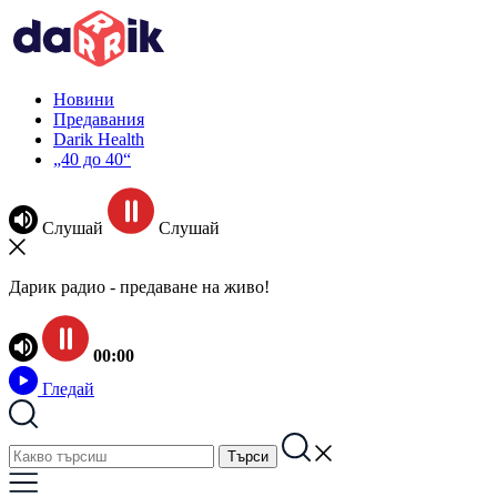
Новини
Предавания
Darik Health
„40 до 40“
Слушай
Слушай
Дарик радио - предаване на живо!
00:00
Гледай