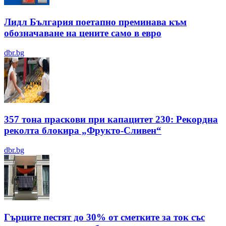
Лидл България поетапно преминава към
обозначаване на цените само в евро
dbr.bg
357 тона праскови при капацитет 230: Рекордна
реколта блокира „Фрукто-Сливен“
dbr.bg
Гърците пестят до 30% от сметките за ток със