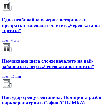
Една необичайна вечеря с исторически
препратки изненада гостите в „Черешката на
тортата“
преди 4 мин
Неочаквана шега сложи началото на най-
забавната вечер в „Черешката на тортата“
преди 16 мин
Нов удар срещу фентанила: Полицията разби
наркооранжерия в София (СНИМКА)