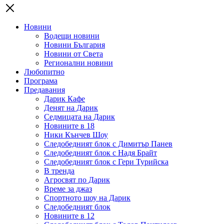
Новини
Водещи новини
Новини България
Новини от Света
Регионални новини
Любопитно
Програма
Предавания
Дарик Кафе
Денят на Дарик
Седмицата на Дарик
Новините в 18
Ники Кънчев Шоу
Следобедният блок с Димитър Панев
Следобедният блок с Надя Брайт
Следобедният блок с Гери Турийска
В тренда
Агросвят по Дарик
Време за джаз
Спортното шоу на Дарик
Следобедният блок
Новините в 12