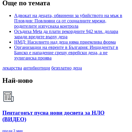
Още по темата
Адвокат на децата, обвинени за убийството на мъж в
Пловдив: Повлияни са от социалните мрежи,
родителите изпуснаха контрола
Осъдиха Meta да плати рекордните 942 млн. долара
заради вредите върху деца
НМД: Насилието над деца няма приемлива форма
Организации на евреите в България: Инцидентът в
Банско е нападение срещу еврейски деца, а не
хулиганска проява
лекарства
антибиотици
безплатно
деца
Най-ново
Пентагонът пусна нови досиета за НЛО
(ВИДЕО)
преди 3 мин