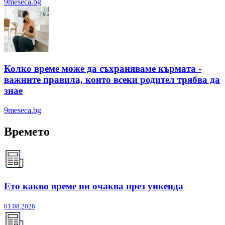
9meseca.bg
Колко време може да съхраняваме кърмата -
важните правила, които всеки родител трябва да
знае
9meseca.bg
Времето
Ето какво време ни очаква през уикенда
01.08.2026