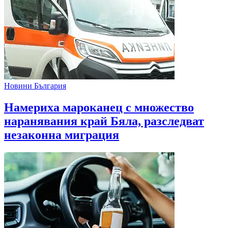
Новини България
Намериха мароканец с множество
наранявания край Бяла, разследват
незаконна миграция