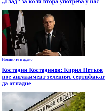
„Глад” за коли втора употреба у нас
Новините в аудио
Костадин Костадинов: Кирил Петков
пое ангажимент зеленият сертификат
да отпадне