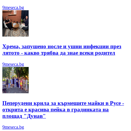
9meseca.bg
Хрема, запушено носле и ушни инфекции през
лятотo - какво трябва да знае всеки родител
9meseca.bg
Пеперудени крила за кърмещите майки в Русе -
открита е красива пейка в градинката на
площад "Дунав"
9meseca.bg