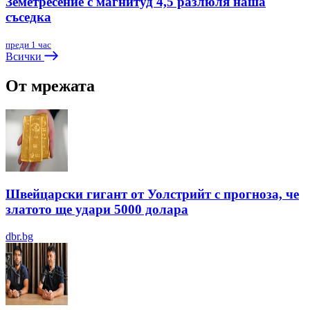
Земетресение с магнитуд 4,5 разлюля наша
съседка
преди 1 час
Всички
От мрежата
Швейцарски гигант от Уолстрийт с прогноза, че
златото ще удари 5000 долара
dbr.bg