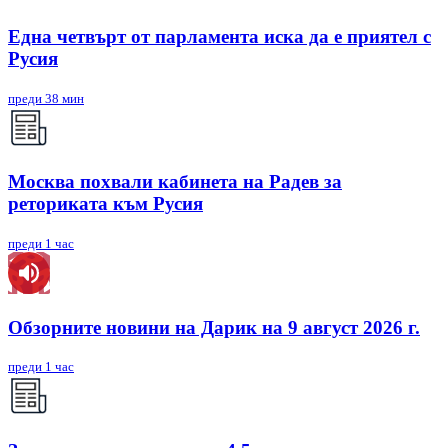
Една четвърт от парламента иска да е приятел с
Русия
преди 38 мин
Москва похвали кабинета на Радев за
реториката към Русия
преди 1 час
Обзорните новини на Дарик на 9 август 2026 г.
преди 1 час