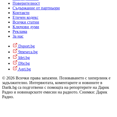
Поверителност
Съдържание от партньори
Контакти
Етичен кодекс
Всички статии
Ключови думи
Реклама
За нас
Dsport.bg
9meseca.bg
Idei.bg
Dbr.bg
Agri.bg
© 2026 Всички права запазени. Позоваването с хиперлинк е
задължително. Интервютата, коментарите и новините в
Darik.bg са подготвени с помощта на репортерите на Дарик
Радио и новинарските емисии на радиото. Снимки: Дарик
Радио.