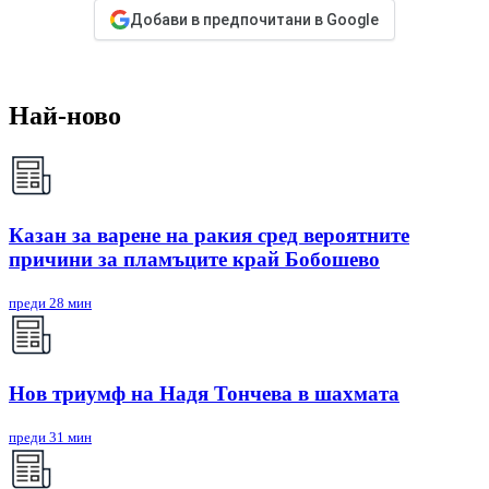
Добави в предпочитани в Google
Най-ново
Казан за варене на ракия сред вероятните
причини за пламъците край Бобошево
преди 28 мин
Нов триумф на Надя Тончева в шахмата
преди 31 мин