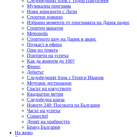
Следобедният блок с Тодор Пантилеев
Музикална програма
Нови хоризонти с Лили
Спортни новини
Избрани моменти от програмата на Дарик радио
Спортен маратон
Metropolis
Спортното шоу на Дарик в аванс
Подкаст в ефира
Още по темата
Портрети на успеха
Как да живеем до 100?
Финес
Дебатът
Следобедният блок с Георги Иванов
Мечтани дестинации
Гласът на изкуството
Квадратни метри
Следобедна криза
Новите 240: Посоката на България
Часът на успеха
Connected
Денят на храбростта
Бранд България
На живо