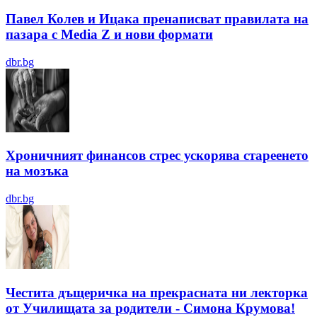
Павел Колев и Ицака пренаписват правилата на
пазара с Media Z и нови формати
dbr.bg
Хроничният финансов стрес ускорява стареенето
на мозъка
dbr.bg
Честита дъщеричка на прекрасната ни лекторка
от Училищата за родители - Симона Крумова!