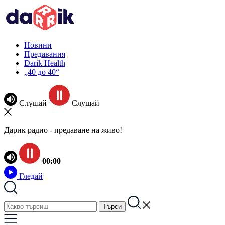
Новини
Предавания
Darik Health
„40 до 40“
Слушай
Слушай
Дарик радио - предаване на живо!
00:00
Гледай