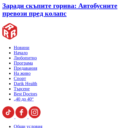
Заради скъпите горива: Автобусните
превози пред колапс
Новини
Начало
Любопитно
Програма
Предавания
На живо
Спорт
Darik Health
Търсене
Best Doctors
„40 до 40“
Общи условия