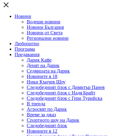
Новини
Водещи новини
Новини България
Новини от Света
Регионални новини
Любопитно
Програма
Предавания
Дарик Кафе
Денят на Дарик
Седмицата на Дарик
Новините в 18
Ники Кънчев Шоу
Следобедният блок с Димитър Панев
Следобедният блок с Надя Брайт
Следобедният блок с Гери Турийска
В тренда
Агросвят по Дарик
Време за джаз
Спортното шоу на Дарик
Следобедният блок
Новините в 12