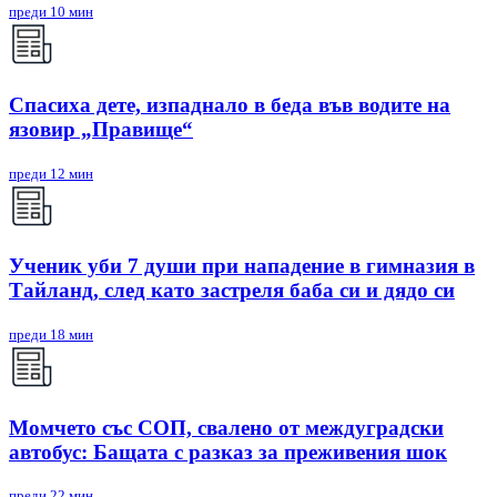
преди 10 мин
Спасиха дете, изпаднало в беда във водите на
язовир „Правище“
преди 12 мин
Ученик уби 7 души при нападение в гимназия в
Тайланд, след като застреля баба си и дядо си
преди 18 мин
Mомчето със СОП, свалено от междуградски
автобус: Бащата с разказ за преживения шок
преди 22 мин