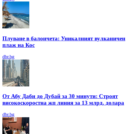
Плуване в балончета: Уникалният вулканичен
плаж на Кос
dbr.bg
От Абу Даби до Дубай за 30 минути: Строят
високоскоростна жп линия за 13 млрд. долара
dbr.bg