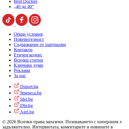
Best Doctors
„40 до 40“
Общи условия
Поверителност
Съдържание от партньори
Контакти
Етичен кодекс
Всички статии
Ключови думи
Реклама
За нас
Dsport.bg
9meseca.bg
Idei.bg
Dbr.bg
Agri.bg
© 2026 Всички права запазени. Позоваването с хиперлинк е
задължително. Интервютата, коментарите и новините в