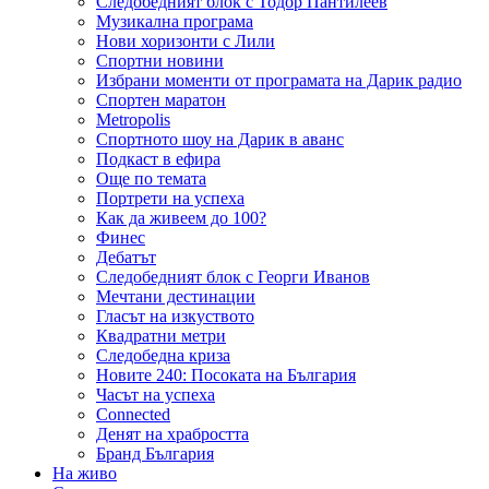
Следобедният блок с Тодор Пантилеев
Музикална програма
Нови хоризонти с Лили
Спортни новини
Избрани моменти от програмата на Дарик радио
Спортен маратон
Metropolis
Спортното шоу на Дарик в аванс
Подкаст в ефира
Още по темата
Портрети на успеха
Как да живеем до 100?
Финес
Дебатът
Следобедният блок с Георги Иванов
Мечтани дестинации
Гласът на изкуството
Квадратни метри
Следобедна криза
Новите 240: Посоката на България
Часът на успеха
Connected
Денят на храбростта
Бранд България
На живо