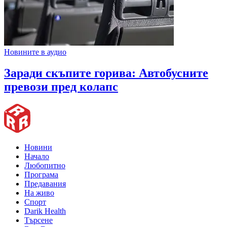
Новините в аудио
Заради скъпите горива: Автобусните
превози пред колапс
Новини
Начало
Любопитно
Програма
Предавания
На живо
Спорт
Darik Health
Търсене