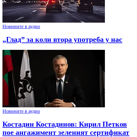
Новините в аудио
„Глад” за коли втора употреба у нас
Новините в аудио
Костадин Костадинов: Кирил Петков
пое ангажимент зеленият сертификат