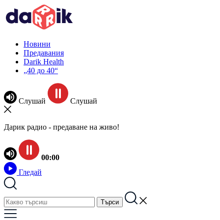
Новини
Предавания
Darik Health
„40 до 40“
Слушай
Слушай
Дарик радио - предаване на живо!
00:00
Гледай