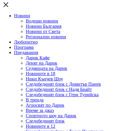
Новини
Водещи новини
Новини България
Новини от Света
Регионални новини
Любопитно
Програма
Предавания
Дарик Кафе
Денят на Дарик
Седмицата на Дарик
Новините в 18
Ники Кънчев Шоу
Следобедният блок с Димитър Панев
Следобедният блок с Надя Брайт
Следобедният блок с Гери Турийска
В тренда
Агросвят по Дарик
Време за джаз
Спортното шоу на Дарик
Следобедният блок
Новините в 12