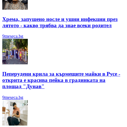
Хрема, запушено носле и ушни инфекции през
лятотo - какво трябва да знае всеки родител
9meseca.bg
Пеперудени крила за кърмещите майки в Русе -
открита е красива пейка в градинката на
площад "Дунав"
9meseca.bg