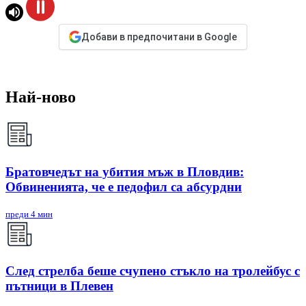
Добави в предпочитани в Google
Най-ново
Братовчедът на убития мъж в Пловдив:
Обвиненията, че е педофил са абсурдни
преди 4 мин
След стрелба беше счупено стъкло на тролейбус с
пътници в Плевен