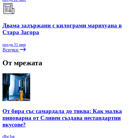
Двама задържани с килограми марихуана в
Стара Загора
преди 31 мин
Всички
От мрежата
От бира със самардала до тиква: Как малка
пивоварна от Сливен създава нестандартни
вкусове?
dbr.bg