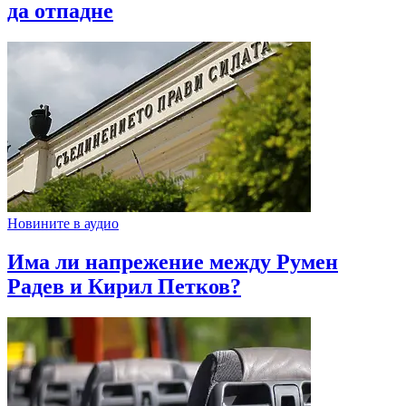
да отпадне
Новините в аудио
Има ли напрежение между Румен
Радев и Кирил Петков?