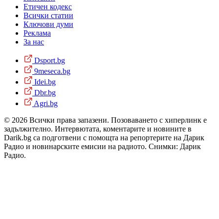
Етичен кодекс
Всички статии
Ключови думи
Реклама
За нас
Dsport.bg
9meseca.bg
Idei.bg
Dbr.bg
Agri.bg
© 2026 Всички права запазени. Позоваването с хиперлинк е
задължително. Интервютата, коментарите и новините в
Darik.bg са подготвени с помощта на репортерите на Дарик
Радио и новинарските емисии на радиото. Снимки: Дарик
Радио.