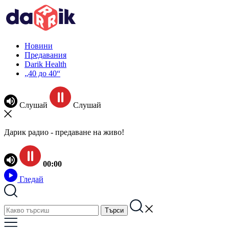
Новини
Предавания
Darik Health
„40 до 40“
Слушай
Слушай
Дарик радио - предаване на живо!
00:00
Гледай