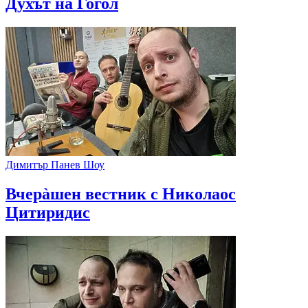
Духът на Гогол
Димитър Панев Шоу
Вчерàшен вестник с Николаос
Цитиридис