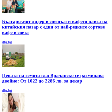
Българският лидер в спешълти кафето влиза на
китайския пазар с едни от най-редките сортове
кафе в света
dbr.bg
Цената на земята във Врачанско се разминава
двойно: От 1022 до 2286 лв. за декар
dbr.bg