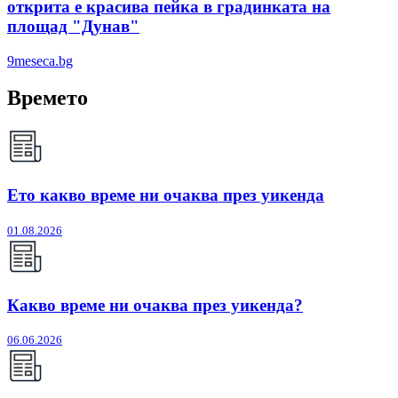
открита е красива пейка в градинката на
площад "Дунав"
9meseca.bg
Времето
Ето какво време ни очаква през уикенда
01.08.2026
Какво време ни очаква през уикенда?
06.06.2026