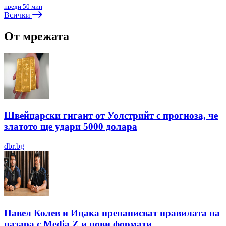
преди 50 мин
Всички
От мрежата
Швейцарски гигант от Уолстрийт с прогноза, че
златото ще удари 5000 долара
dbr.bg
Павел Колев и Ицака пренаписват правилата на
пазара с Media Z и нови формати