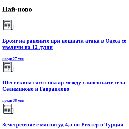
Най-ново
Броят на ранените при нощната атака в Одеса се
увеличи на 12 души
преди 27 мин
Шест екипа гасят пожар между сливенските села
Селиминово и Гавраилово
преди 38 мин
Земетресение с магнитуд 4,5 по Рихтер в Турция