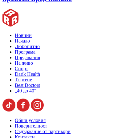
Новини
Начало
Любопитно
Програма
Предавания
На живо
Спорт
Darik Health
Търсене
Best Doctors
„40 до 40“
Общи условия
Поверителност
Съдържание от партньори
Контакти