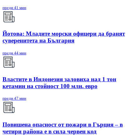
преди 41 мин
Йотова: Младите морски офицери да бранят
суверенитета на България
преди 44 мин
Властите в Индонезия заловиха над 1 тон
кетамин на стойност 100 млн. евро
преди 47 мин
Повишена опасност от пожари в Гърция – в
четири района е в сила червен код