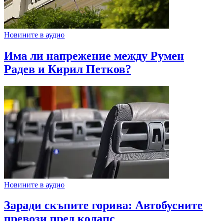
Новините в аудио
Има ли напрежение между Румен
Радев и Кирил Петков?
Новините в аудио
Заради скъпите горива: Автобусните
превози пред колапс