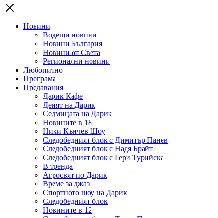
Новини
Водещи новини
Новини България
Новини от Света
Регионални новини
Любопитно
Програма
Предавания
Дарик Кафе
Денят на Дарик
Седмицата на Дарик
Новините в 18
Ники Кънчев Шоу
Следобедният блок с Димитър Панев
Следобедният блок с Надя Брайт
Следобедният блок с Гери Турийска
В тренда
Агросвят по Дарик
Време за джаз
Спортното шоу на Дарик
Следобедният блок
Новините в 12