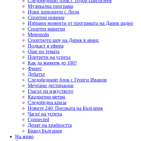
Следобедният блок с Тодор Пантилеев
Музикална програма
Нови хоризонти с Лили
Спортни новини
Избрани моменти от програмата на Дарик радио
Спортен маратон
Metropolis
Спортното шоу на Дарик в аванс
Подкаст в ефира
Още по темата
Портрети на успеха
Как да живеем до 100?
Финес
Дебатът
Следобедният блок с Георги Иванов
Мечтани дестинации
Гласът на изкуството
Квадратни метри
Следобедна криза
Новите 240: Посоката на България
Часът на успеха
Connected
Денят на храбростта
Бранд България
На живо