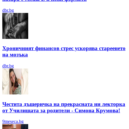
dbr.bg
Хроничният финансов стрес ускорява стареенето
на мозъка
dbr.bg
Честита дъщеричка на прекрасната ни лекторка
от Училищата за родители - Симона Крумова!
9meseca.bg