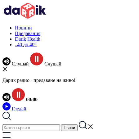
Новини
Предавания
Darik Health
„40 до 40“
Слушай
Слушай
Дарик радио - предаване на живо!
00:00
Гледай