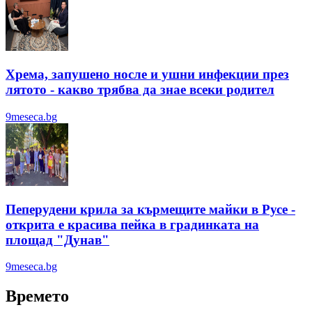
Хрема, запушено носле и ушни инфекции през
лятотo - какво трябва да знае всеки родител
9meseca.bg
Пеперудени крила за кърмещите майки в Русе -
открита е красива пейка в градинката на
площад "Дунав"
9meseca.bg
Времето