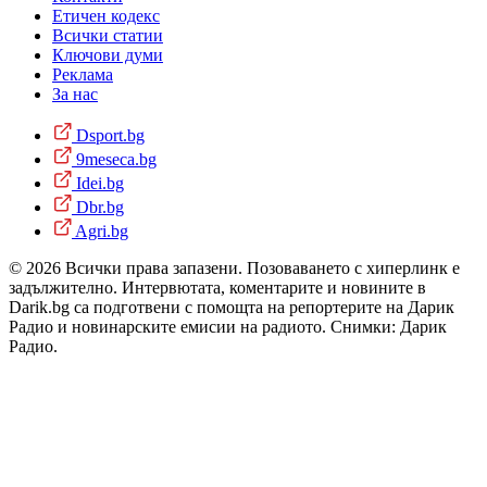
Етичен кодекс
Всички статии
Ключови думи
Реклама
За нас
Dsport.bg
9meseca.bg
Idei.bg
Dbr.bg
Agri.bg
© 2026 Всички права запазени. Позоваването с хиперлинк е
задължително. Интервютата, коментарите и новините в
Darik.bg са подготвени с помощта на репортерите на Дарик
Радио и новинарските емисии на радиото. Снимки: Дарик
Радио.