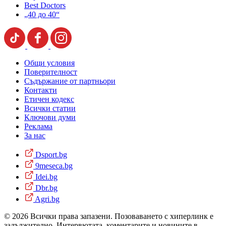
Best Doctors
„40 до 40“
Общи условия
Поверителност
Съдържание от партньори
Контакти
Етичен кодекс
Всички статии
Ключови думи
Реклама
За нас
Dsport.bg
9meseca.bg
Idei.bg
Dbr.bg
Agri.bg
© 2026 Всички права запазени. Позоваването с хиперлинк е
задължително. Интервютата, коментарите и новините в