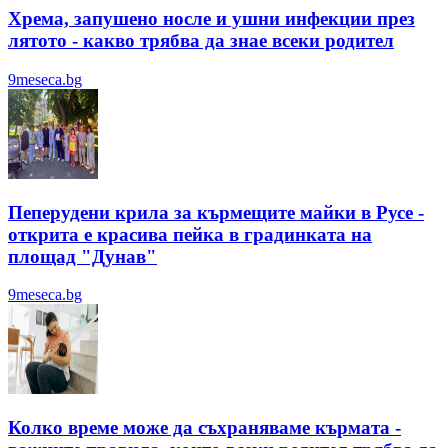
Хрема, запушено носле и ушни инфекции през
лятотo - какво трябва да знае всеки родител
9meseca.bg
Пеперудени крила за кърмещите майки в Русе -
открита е красива пейка в градинката на
площад "Дунав"
9meseca.bg
Колко време може да съхраняваме кърмата -