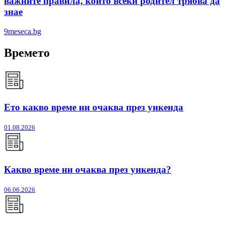
важните правила, които всеки родител трябва да
знае
9meseca.bg
Времето
Ето какво време ни очаква през уикенда
01.08.2026
Какво време ни очаква през уикенда?
06.06.2026