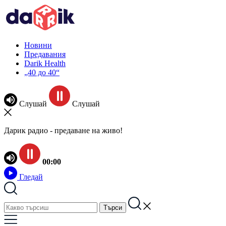
Новини
Предавания
Darik Health
„40 до 40“
Слушай
Слушай
Дарик радио - предаване на живо!
00:00
Гледай