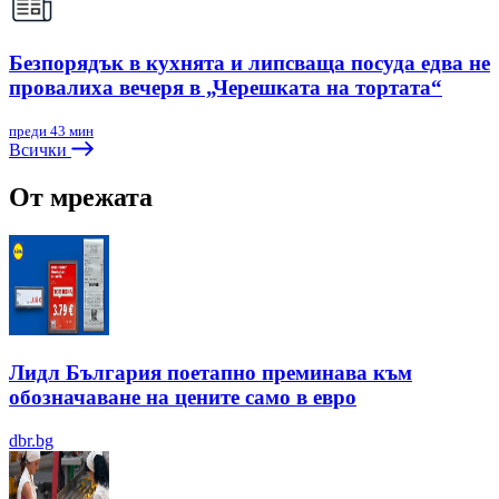
Безпорядък в кухнята и липсваща посуда едва не
провалиха вечеря в „Черешката на тортата“
преди 43 мин
Всички
От мрежата
Лидл България поетапно преминава към
обозначаване на цените само в евро
dbr.bg