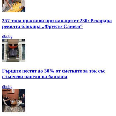
357 тона праскови при капацитет 230: Рекордна
реколта блокира „Фрукто-Сливен“
dbr.bg
Гърците пестят до 30% от сметките за ток със
слънчеви панели на балкона
dbr.bg