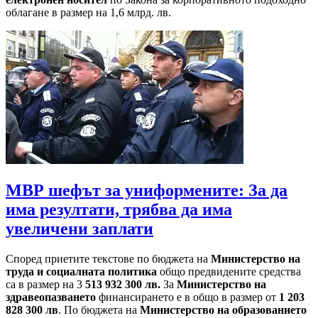
облагане в размер на 1,6 млрд. лв.
МВР шефът за униформените: За да
има резултати, трябва да има
увеличени заплати
Според приетите текстове по бюджета на
Министерство на
труда и социалната политика
общо предвидените средства
са в размер на 3
513 932 300 лв.
За
Министерство на
здравеопазването
финансирането е в общо в размер от
1 203
828 300 лв
. По бюджета на
Министерство на образованието