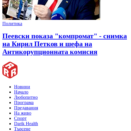
Политика
Пеевски показа "компромат" - снимка
на Кирил Петков и шефа на
Антикорупционната комисия
Новини
Начало
Любопитно
Програма
Предавания
На живо
Спорт
Darik Health
Търсене