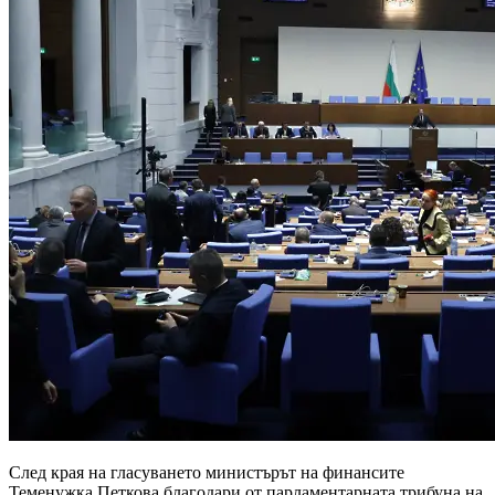
След края на гласуването министърът на финансите
Теменужка Петкова благодари от парламентарната трибуна на