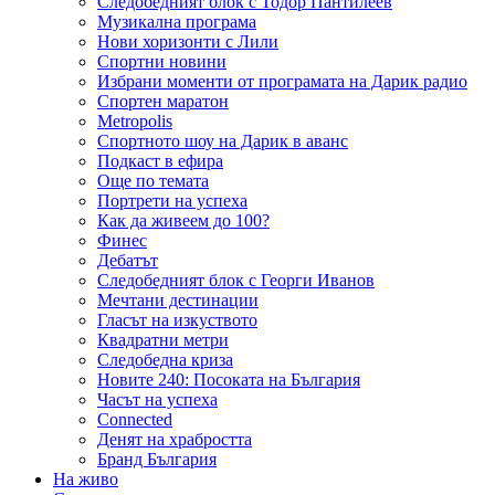
Следобедният блок с Тодор Пантилеев
Музикална програма
Нови хоризонти с Лили
Спортни новини
Избрани моменти от програмата на Дарик радио
Спортен маратон
Metropolis
Спортното шоу на Дарик в аванс
Подкаст в ефира
Още по темата
Портрети на успеха
Как да живеем до 100?
Финес
Дебатът
Следобедният блок с Георги Иванов
Мечтани дестинации
Гласът на изкуството
Квадратни метри
Следобедна криза
Новите 240: Посоката на България
Часът на успеха
Connected
Денят на храбростта
Бранд България
На живо