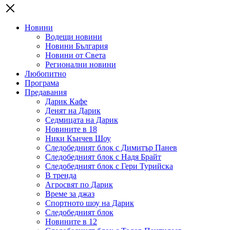
Новини
Водещи новини
Новини България
Новини от Света
Регионални новини
Любопитно
Програма
Предавания
Дарик Кафе
Денят на Дарик
Седмицата на Дарик
Новините в 18
Ники Кънчев Шоу
Следобедният блок с Димитър Панев
Следобедният блок с Надя Брайт
Следобедният блок с Гери Турийска
В тренда
Агросвят по Дарик
Време за джаз
Спортното шоу на Дарик
Следобедният блок
Новините в 12