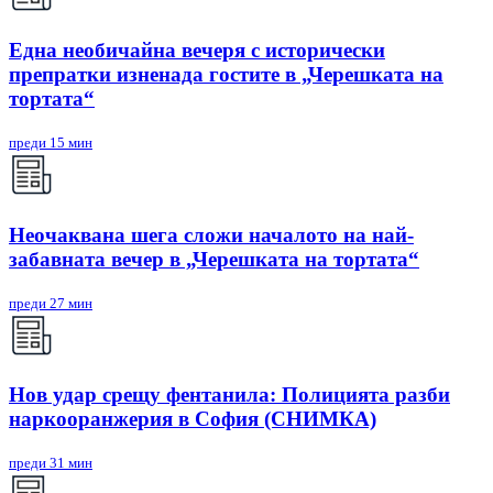
Една необичайна вечеря с исторически
препратки изненада гостите в „Черешката на
тортата“
преди 15 мин
Неочаквана шега сложи началото на най-
забавната вечер в „Черешката на тортата“
преди 27 мин
Нов удар срещу фентанила: Полицията разби
наркооранжерия в София (СНИМКА)
преди 31 мин