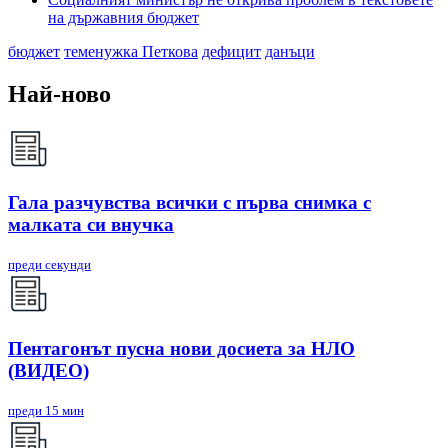
на държавния бюджет
бюджет
теменужка Петкова
дефицит
данъци
Най-ново
Гала разчувства всички с първа снимка с
малката си внучка
преди секунди
Пентагонът пусна нови досиета за НЛО
(ВИДЕО)
преди 15 мин