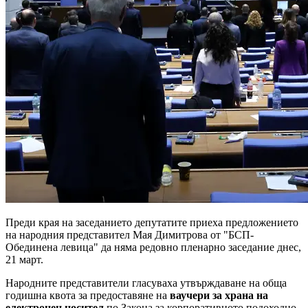
Преди края на заседанието депутатите приеха предложението
на народния представител Мая Димитрова от "БСП-
Обединена левица" да няма редовно пленарно заседание днес,
21 март.
Народните представители гласуваха утвърждаване на обща
годишна квота за предоставяне на
ваучери за храна на
електронен носител
по Закона за корпоративното подоходно