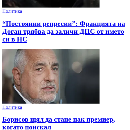
Политика
“Постоянни репресии”: Фракцията на
Доган трябва да заличи ДПС от името
си в НС
Политика
Борисов щял да стане пак премиер,
когато поискал