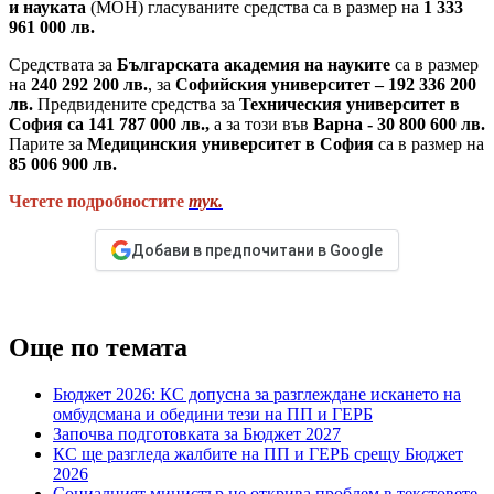
и науката
(МОН) гласуваните средства са в размер на
1 333
961 000 лв.
Средствата за
Българската академия на науките
са в размер
на
240 292 200 лв.
, за
Софийския университет – 192 336 200
лв.
Предвидените средства за
Техническия университет в
София са 141 787 000 лв.,
а за този във
Варна - 30 800 600 лв.
Парите за
Медицинския университет в София
са в размер на
85 006 900 лв.
Четете подробностите
тук.
Добави в предпочитани в Google
Още по темата
Бюджет 2026: КС допусна за разглеждане искането на
омбудсмана и обедини тези на ПП и ГЕРБ
Започва подготовката за Бюджет 2027
КС ще разгледа жалбите на ПП и ГЕРБ срещу Бюджет
2026
Социалният министър не открива проблем в текстовете