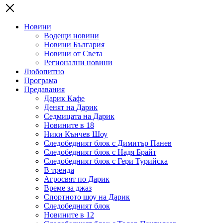
Новини
Водещи новини
Новини България
Новини от Света
Регионални новини
Любопитно
Програма
Предавания
Дарик Кафе
Денят на Дарик
Седмицата на Дарик
Новините в 18
Ники Кънчев Шоу
Следобедният блок с Димитър Панев
Следобедният блок с Надя Брайт
Следобедният блок с Гери Турийска
В тренда
Агросвят по Дарик
Време за джаз
Спортното шоу на Дарик
Следобедният блок
Новините в 12