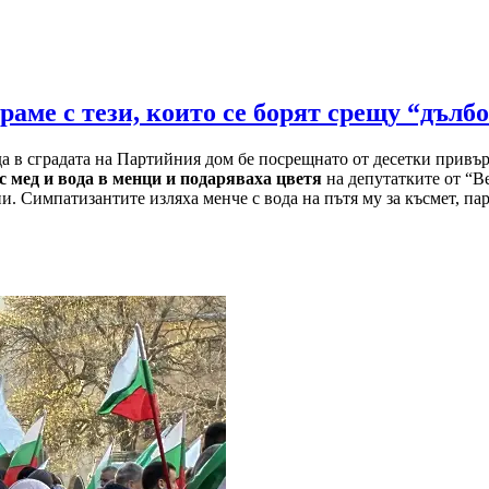
аме с тези, които се борят срещу “дълб
да в сградата на Партийния дом бе посрещнато от десетки прив
с мед и вода в менци и подаряваха цветя
на депутатките от “
и. Симпатизантите изляха менче с вода на пътя му за късмет, па