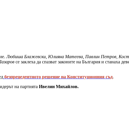
ие.
Любиша Блажевски, Юлияна Матеева, Павлин Петров, Коста
Лазаров
се заклеха да спазват законите на България и станаха де
ед
безпрецедентното решение на Конституционния съд
.
лидерът на партията
Ивелин Михайлов.