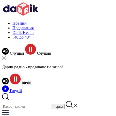
Новини
Предавания
Darik Health
„40 до 40“
Слушай
Слушай
Дарик радио - предаване на живо!
00:00
Гледай