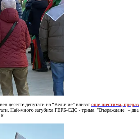
свен десетте депутати на “Величие” влизат
още шестима, прераз
ати. Най-много загубиха ГЕРБ-СДС - трима, "Възраждане" – двам
ПС.