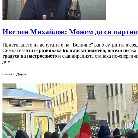
Ивелин Михайлов: Можем да си партнир
Пристигането на депутатите на “Величие” рано сутринта в сря
Симпатизантите
развяваха български знамена
,
носеха питка 
градуса на настроението
и скандиранията станаха по-енергичн
дом.
Снимка: Дарик