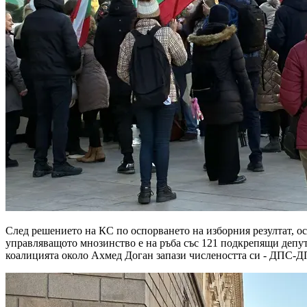
След решението на КС по оспорването на изборния резултат, о
управляващото мнозинство е на ръба със 121 подкрепящи депут
коалицията около Ахмед Доган запази числеността си - ДПС-Д