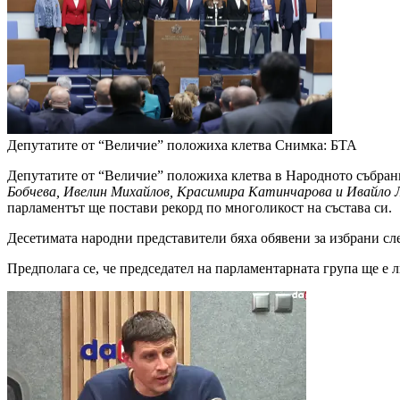
Депутатите от “Величие” положиха клетва
Снимка: БТА
Депутатите от “Величие” положиха клетва в Народното събран
Бобчева, Ивелин Михайлов, Красимира Катинчарова и Ивайло 
парламентът ще постави рекорд по многоликост на състава си.
Десетимата народни представители бяха обявени за избрани сл
Предполага се, че председател на парламентарната група ще е 