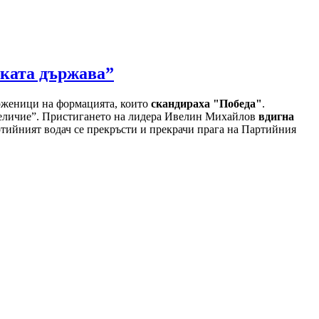
оката държава”
ърженици на формацията, които
скандираха "Победа"
.
Величие”. Пристигането на лидера Ивелин Михайлов
вдигна
ртийният водач се прекръсти и прекрачи прага на Партийния