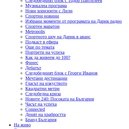
Следобедният блок с Тодор Пантилеев
Музикална програма
Нови хоризонти с Лили
Спортни новини
Избрани моменти от програмата на Дарик радио
Спортен маратон
Metropolis
Спортното шоу на Дарик в аванс
Подкаст в ефира
Още по темата
Портрети на успеха
Как да живеем до 100?
Финес
Дебатът
Следобедният блок с Георги Иванов
Мечтани дестинации
Гласът на изкуството
Квадратни метри
Следобедна криза
Новите 240: Посоката на България
Часът на успеха
Connected
Денят на храбростта
Бранд България
На живо