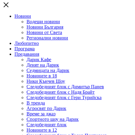
Новини
Водещи новини
Новини България
Новини от Света
Регионални новини
Любопитно
Програма
Предавания
Дарик Кафе
Денят на Дарик
Седмицата на Дарик
Новините в 18
Ники Кънчев Шоу
Следобедният блок с Димитър Панев
Следобедният блок с Надя Брайт
Следобедният блок с Гери Турийска
В тренда
Агросвят по Дарик
Време за джаз
Спортното шоу на Дарик
Следобедният блок
Новините в 12