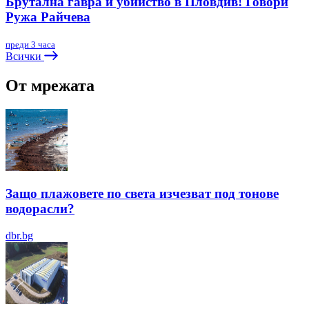
Брутална гавра и убийство в Пловдив! Говори
Ружа Райчева
преди 3 часа
Всички
От мрежата
Защо плажовете по света изчезват под тонове
водорасли?
dbr.bg