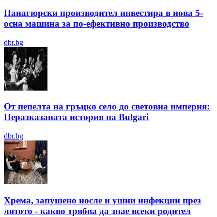
Панагюрски производител инвестира в нова 5-
осна машина за по-ефективно производство
dbr.bg
От пепелта на гръцко село до световна империя:
Неразказаната история на Bulgari
dbr.bg
Хрема, запушено носле и ушни инфекции през
лятотo - какво трябва да знае всеки родител