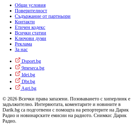
Общи условия
Поверителност
Съдържание от партньори
Контакти
Етичен кодекс
Всички статии
Ключови думи
Реклама
За нас
Dsport.bg
9meseca.bg
Idei.bg
Dbr.bg
Agri.bg
© 2026 Всички права запазени. Позоваването с хиперлинк е
задължително. Интервютата, коментарите и новините в
Darik.bg са подготвени с помощта на репортерите на Дарик
Радио и новинарските емисии на радиото. Снимки: Дарик
Радио.