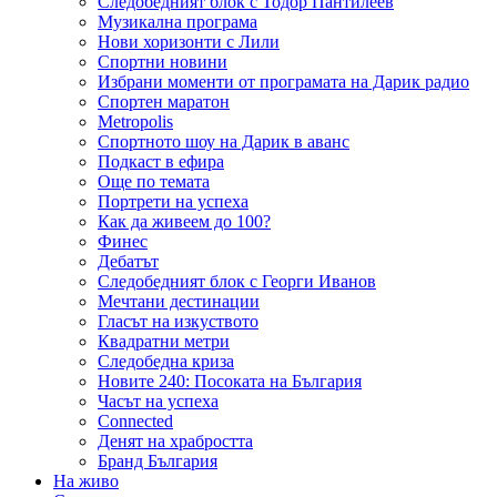
Следобедният блок с Тодор Пантилеев
Музикална програма
Нови хоризонти с Лили
Спортни новини
Избрани моменти от програмата на Дарик радио
Спортен маратон
Metropolis
Спортното шоу на Дарик в аванс
Подкаст в ефира
Още по темата
Портрети на успеха
Как да живеем до 100?
Финес
Дебатът
Следобедният блок с Георги Иванов
Мечтани дестинации
Гласът на изкуството
Квадратни метри
Следобедна криза
Новите 240: Посоката на България
Часът на успеха
Connected
Денят на храбростта
Бранд България
На живо