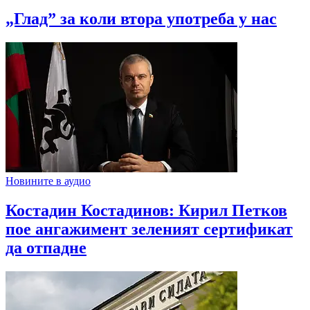
„Глад” за коли втора употреба у нас
Новините в аудио
Костадин Костадинов: Кирил Петков
пое ангажимент зеленият сертификат
да отпадне