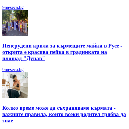
9meseca.bg
Пеперудени крила за кърмещите майки в Русе -
открита е красива пейка в градинката на
площад "Дунав"
9meseca.bg
Колко време може да съхраняваме кърмата -
важните правила, които всеки родител трябва да
знае