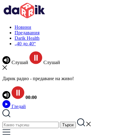
Новини
Предавания
Darik Health
„40 до 40“
Слушай
Слушай
Дарик радио - предаване на живо!
00:00
Гледай