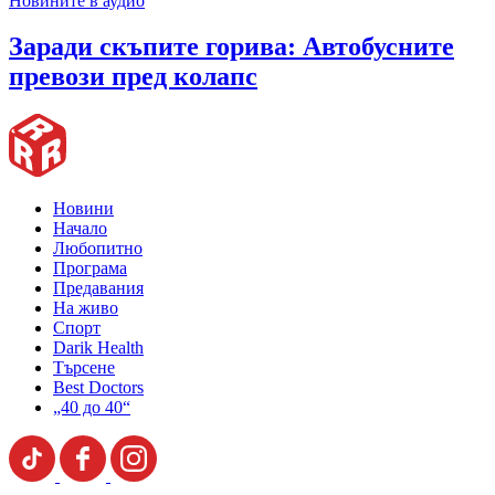
Новините в аудио
Заради скъпите горива: Автобусните
превози пред колапс
Новини
Начало
Любопитно
Програма
Предавания
На живо
Спорт
Darik Health
Търсене
Best Doctors
„40 до 40“