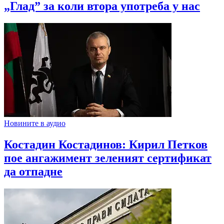
„Глад” за коли втора употреба у нас
Новините в аудио
Костадин Костадинов: Кирил Петков
пое ангажимент зеленият сертификат
да отпадне