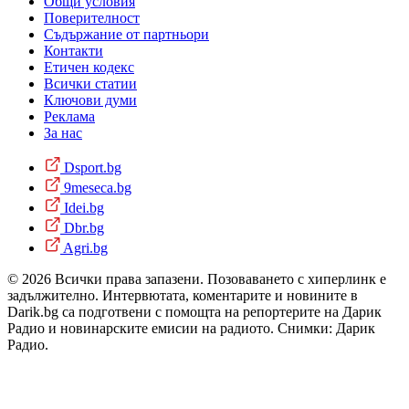
Общи условия
Поверителност
Съдържание от партньори
Контакти
Етичен кодекс
Всички статии
Ключови думи
Реклама
За нас
Dsport.bg
9meseca.bg
Idei.bg
Dbr.bg
Agri.bg
© 2026 Всички права запазени. Позоваването с хиперлинк е
задължително. Интервютата, коментарите и новините в
Darik.bg са подготвени с помощта на репортерите на Дарик
Радио и новинарските емисии на радиото. Снимки: Дарик
Радио.