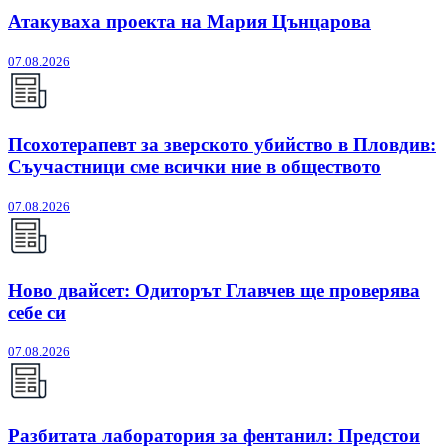
Атакуваха проекта на Мария Цънцарова
07.08.2026
Псохотерапевт за зверското убийство в Пловдив:
Съучастници сме всички ние в обществото
07.08.2026
Ново двайсет: Одиторът Главчев ще проверява
себе си
07.08.2026
Разбитата лаборатория за фентанил: Предстои