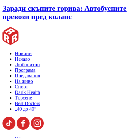
Заради скъпите горива: Автобусните
превози пред колапс
Новини
Начало
Любопитно
Програма
Предавания
На живо
Спорт
Darik Health
Търсене
Best Doctors
„40 до 40“