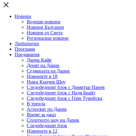
Новини
Водещи новини
Новини България
Новини от Света
Регионални новини
Любопитно
Програма
Предавания
Дарик Кафе
Денят на Дарик
Седмицата на Дарик
Новините в 18
Ники Кънчев Шоу
Следобедният блок с Димитър Панев
Следобедният блок с Надя Брайт
Следобедният блок с Гери Турийска
В тренда
Агросвят по Дарик
Време за джаз
Спортното шоу на Дарик
Следобедният блок
Новините в 12