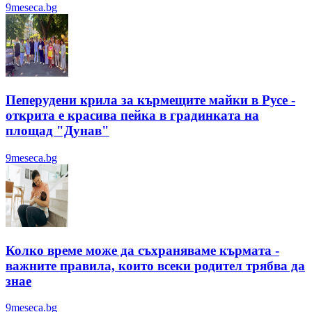
9meseca.bg
Пеперудени крила за кърмещите майки в Русе -
открита е красива пейка в градинката на
площад "Дунав"
9meseca.bg
Колко време може да съхраняваме кърмата -
важните правила, които всеки родител трябва да
знае
9meseca.bg