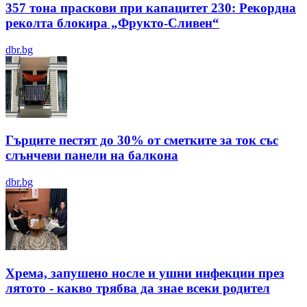
357 тона праскови при капацитет 230: Рекордна
реколта блокира „Фрукто-Сливен“
dbr.bg
Гърците пестят до 30% от сметките за ток със
слънчеви панели на балкона
dbr.bg
Хрема, запушено носле и ушни инфекции през
лятотo - какво трябва да знае всеки родител