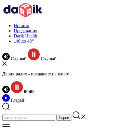
Новини
Предавания
Darik Health
„40 до 40“
Слушай
Слушай
Дарик радио - предаване на живо!
00:00
Гледай