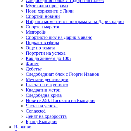
Следобедният блок с Тодор Пантилеев
Музикална програма
Нови хоризонти с Лили
Спортни новини
Избрани моменти от програмата на Дарик радио
Спортен маратон
Metropolis
Спортното шоу на Дарик в аванс
Подкаст в ефира
Още по темата
Портрети на успеха
Как да живеем до 100?
Финес
Дебатът
Следобедният блок с Георги Иванов
Мечтани дестинации
Гласът на изкуството
Квадратни метри
Следобедна криза
Новите 240: Посоката на България
Часът на успеха
Connected
Денят на храбростта
Бранд България
На живо