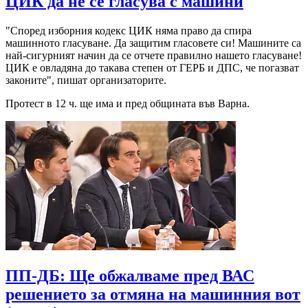
ЦИК да не се гласува с машини
"Според изборния кодекс ЦИК няма право да спира
машинното гласуване. Да защитим гласовете си! Машините са
най-сигурният начин да се отчете правилно нашето гласуване!
ЦИК е овладяна до такава степен от ГЕРБ и ДПС, че погазват
законите", пишат организаторите.
Протест в 12 ч. ще има и пред общината във Варна.
ПП-ДБ: Ще обжалваме пред ВАС
решението за отмяна на машинния вот