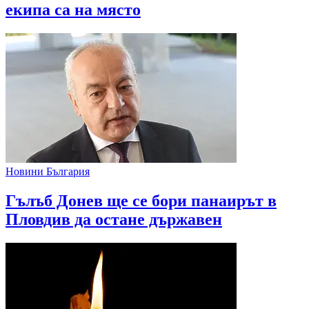
екипа са на място
Новини България
Гълъб Донев ще се бори панаирът в
Пловдив да остане държавен