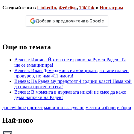
Следвайте ни в
LinkedIn
,
Фейсбук
,
TikTok
и
Инстаграм
Добави в предпочитани в Google
Още по темата
Велева: Илияна Йотова не е равно на Румен Радев! Тя
ще се еманципира!
Велева: Иван Демерджиев е амбициран да стане главен
прокурор, но има 411 имота!
Велева: На Радев му предстоят 4 години власт! Няма кой
да плати протести сега!
Велева: В момента в държавата никой не смее да каже
дума напреки на Радев!
дансwithme
протест
машинно гласуване
местни избори
избори
Най-ново