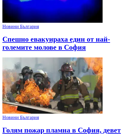
Новини България
Спешно евакуираха един от най-
големите молове в София
Новини България
Голям пожар пламна в София, девет