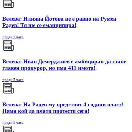
Велева: Илияна Йотова не е равно на Румен
Радев! Тя ще се еманципира!
преди 5 часа
Велева: Иван Демерджиев е амбициран да стане
главен прокурор, но има 411 имота!
преди 5 часа
Велева: На Радев му предстоят 4 години власт!
Няма кой да плати протести сега!
преди 5 часа