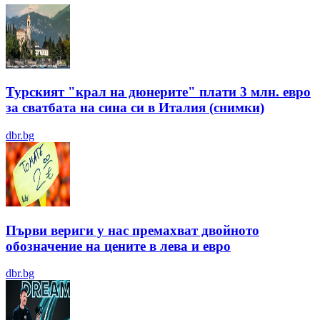
Турският "крал на дюнерите" плати 3 млн. евро
за сватбата на сина си в Италия (снимки)
dbr.bg
Първи вериги у нас премахват двойното
обозначение на цените в лева и евро
dbr.bg