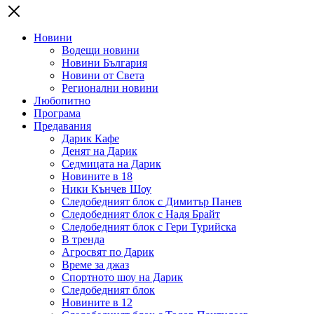
Новини
Водещи новини
Новини България
Новини от Света
Регионални новини
Любопитно
Програма
Предавания
Дарик Кафе
Денят на Дарик
Седмицата на Дарик
Новините в 18
Ники Кънчев Шоу
Следобедният блок с Димитър Панев
Следобедният блок с Надя Брайт
Следобедният блок с Гери Турийска
В тренда
Агросвят по Дарик
Време за джаз
Спортното шоу на Дарик
Следобедният блок
Новините в 12