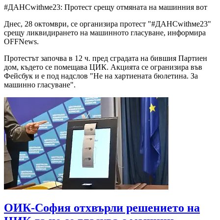
#ДАНСwithме23: Протест срещу отмяната на машинния вот
Днес, 28 октомври, се организира протест "#ДАНСwithме23"
срещу ликвидирането на машинното гласуване, информира
OFFNews.
Протестът започва в 12 ч. пред сградата на бившия Партиен
дом, където се помещава ЦИК. Акцията се огранизира във
Фейсбук и е под надслов "Не на хартиената бюлетина. За
машинно гласуване".
ОИК-София отхвърли решението на