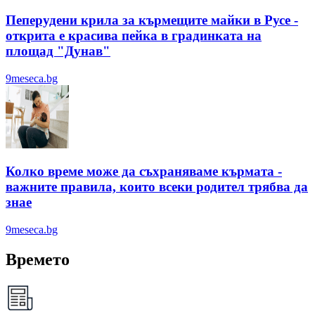
Пеперудени крила за кърмещите майки в Русе -
открита е красива пейка в градинката на
площад "Дунав"
9meseca.bg
Колко време може да съхраняваме кърмата -
важните правила, които всеки родител трябва да
знае
9meseca.bg
Времето