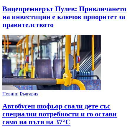
Вицепремиерът Пулев: Привличането
на инвестиции е ключов приоритет за
правителството
Новини България
Автобусен шофьор свали дете със
специални потребности и го остави
само на пътя на 37°C