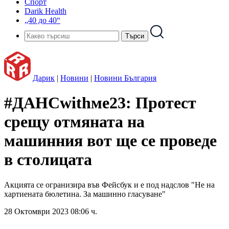
Спорт
Darik Health
„40 до 40“
Дарик
|
Новини
|
Новини България
#ДАНСwithме23: Протест
срещу отмяната на
машинния вот ще се проведе
в столицата
Акцията се огранизира във Фейсбук и е под надслов "Не на
хартиената бюлетина. За машинно гласуване"
28 Октомври 2023 08:06 ч.