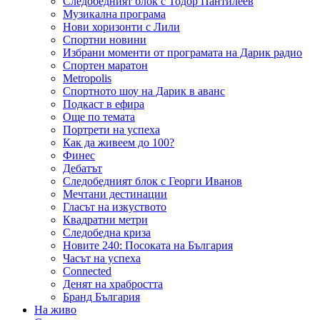
Следобедният блок с Тодор Пантилеев
Музикална програма
Нови хоризонти с Лили
Спортни новини
Избрани моменти от програмата на Дарик радио
Спортен маратон
Metropolis
Спортното шоу на Дарик в аванс
Подкаст в ефира
Още по темата
Портрети на успеха
Как да живеем до 100?
Финес
Дебатът
Следобедният блок с Георги Иванов
Мечтани дестинации
Гласът на изкуството
Квадратни метри
Следобедна криза
Новите 240: Посоката на България
Часът на успеха
Connected
Денят на храбростта
Бранд България
На живо