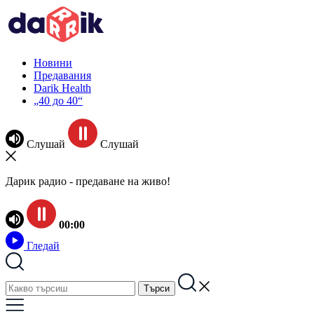
Новини
Предавания
Darik Health
„40 до 40“
Слушай
Слушай
Дарик радио - предаване на живо!
00:00
Гледай