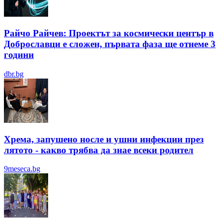
Райчо Райчев: Проектът за космически център в
Доброславци е сложен, първата фаза ще отнеме 3
години
dbr.bg
Хрема, запушено носле и ушни инфекции през
лятотo - какво трябва да знае всеки родител
9meseca.bg