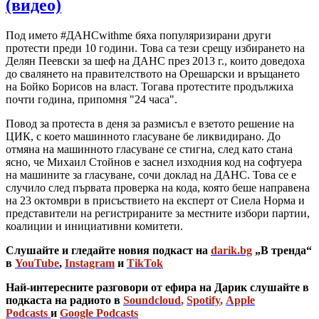
(видео)
Под името #ДАНСwithme бяха популяризирани други
протести преди 10 години. Това са тези срещу избирането на
Делян Пеевски за шеф на ДАНС през 2013 г., които доведоха
до свалянето на правителството на Орешарски и връщането
на Бойко Борисов на власт. Тогава протестите продължиха
почти година, припомня "24 часа".
Повод за протеста в деня за размисъл е взетото решение на
ЦИК, с което машинното гласуване бе ликвидирано. До
отмяна на машинното гласуване се стигна, след като стана
ясно, че Михаил Стойнов е заснел изходния код на софтуера
на машините за гласуване, сочи доклад на ДАНС. Това се е
случило след първата проверка на кода, която беше направена
на 23 октомври в присъствието на експерт от Сиела Норма и
представители на регистрираните за местните избори партии,
коалиции и инициативни комитети.
Слушайте и гледайте новия подкаст на
darik.bg
„В тренда“
в
YouTube
,
Instagram
и
TikTok
Най-интересните разговори от ефира на Дарик слушайте в
подкаста на радиото в
Soundcloud
,
Spotify
,
Apple
Podcasts
и
Google Podcasts