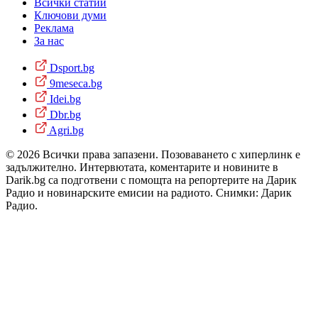
Всички статии
Ключови думи
Реклама
За нас
Dsport.bg
9meseca.bg
Idei.bg
Dbr.bg
Agri.bg
© 2026 Всички права запазени. Позоваването с хиперлинк е
задължително. Интервютата, коментарите и новините в
Darik.bg са подготвени с помощта на репортерите на Дарик
Радио и новинарските емисии на радиото. Снимки: Дарик
Радио.