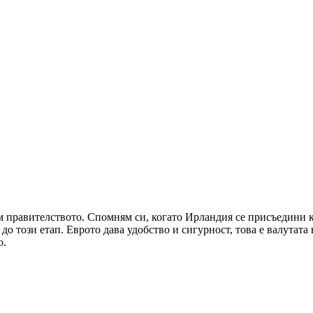
м правителството. Спомням си, когато Ирландия се присъедини к
 до този етап. Еврото дава удобство и сигурност, това е валутат
ю.