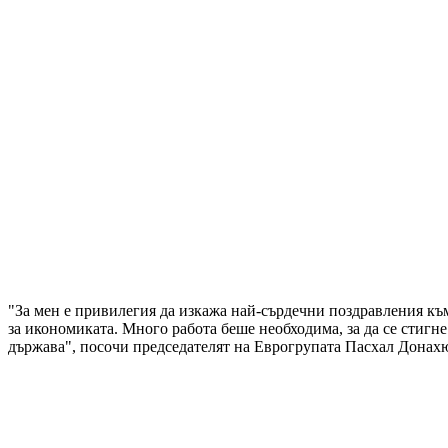
"За мен е привилегия да изкажа най-сърдечни поздравления къ
за икономиката. Много работа беше необходима, за да се стигне
държава", посочи председателят на Еврогрупата Пасхал Донах