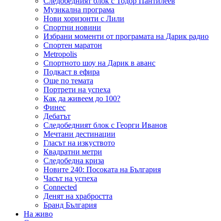
Следобедният блок с Тодор Пантилеев
Музикална програма
Нови хоризонти с Лили
Спортни новини
Избрани моменти от програмата на Дарик радио
Спортен маратон
Metropolis
Спортното шоу на Дарик в аванс
Подкаст в ефира
Още по темата
Портрети на успеха
Как да живеем до 100?
Финес
Дебатът
Следобедният блок с Георги Иванов
Мечтани дестинации
Гласът на изкуството
Квадратни метри
Следобедна криза
Новите 240: Посоката на България
Часът на успеха
Connected
Денят на храбростта
Бранд България
На живо