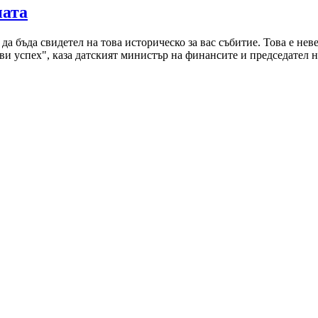
ната
да бъда свидетел на това историческо за вас събитие. Това е нев
ая ви успех", каза датският министър на финансите и председат