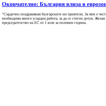
Окончателно: България влиза в еврозо
"Сърдечно поздравявам българските ни приятели. За мен е чест 
необходима много усърдна работа, за да се стигне дотук. Жел
председателство на ЕС от 1 юли за половин година.