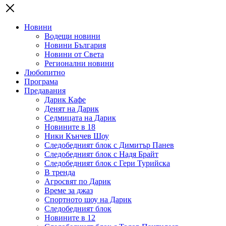
Новини
Водещи новини
Новини България
Новини от Света
Регионални новини
Любопитно
Програма
Предавания
Дарик Кафе
Денят на Дарик
Седмицата на Дарик
Новините в 18
Ники Кънчев Шоу
Следобедният блок с Димитър Панев
Следобедният блок с Надя Брайт
Следобедният блок с Гери Турийска
В тренда
Агросвят по Дарик
Време за джаз
Спортното шоу на Дарик
Следобедният блок
Новините в 12