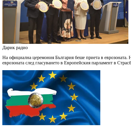
Дарик радио
На официална церемония България беше приета в еврозоната. Н
еврозоната след гласуването в Европейския парламент в Страс