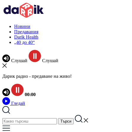
Новини
Предавания
Darik Health
„40 до 40“
Слушай
Слушай
Дарик радио - предаване на живо!
00:00
Гледай