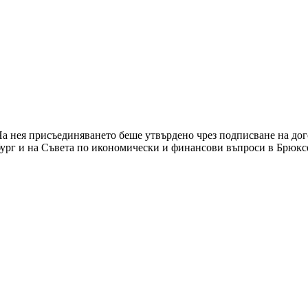
а нея присъединяването беше утвърдено чрез подписване на дог
бург и на Съвета по икономически и финансови въпроси в Брюкс