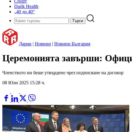
Спорт
Darik Health
„40 до 40“
Дарик
|
Новини
|
Новини България
Церемонията завърши: Официа
Членството ни беше утвърдено чрез подписване на договор
08 Юли 2025 15:28 ч.