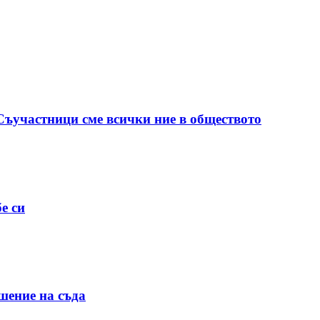
 Съучастници сме всички ние в обществото
е си
шение на съда