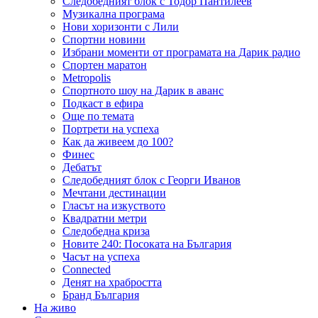
Следобедният блок с Тодор Пантилеев
Музикална програма
Нови хоризонти с Лили
Спортни новини
Избрани моменти от програмата на Дарик радио
Спортен маратон
Metropolis
Спортното шоу на Дарик в аванс
Подкаст в ефира
Още по темата
Портрети на успеха
Как да живеем до 100?
Финес
Дебатът
Следобедният блок с Георги Иванов
Мечтани дестинации
Гласът на изкуството
Квадратни метри
Следобедна криза
Новите 240: Посоката на България
Часът на успеха
Connected
Денят на храбростта
Бранд България
На живо