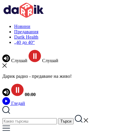
Новини
Предавания
Darik Health
„40 до 40“
Слушай
Слушай
Дарик радио - предаване на живо!
00:00
Гледай