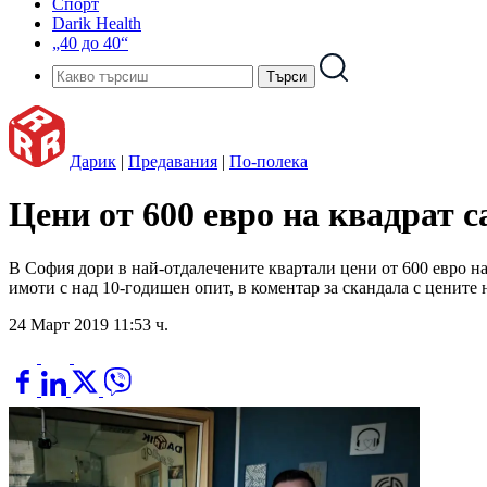
Спорт
Darik Health
„40 до 40“
Дарик
|
Предавания
|
По-полека
Цени от 600 евро на квадрат 
В София дори в най-отдалечените квартали цени от 600 евро н
имоти с над 10-годишен опит, в коментар за скандала с цените н
24 Март 2019 11:53 ч.