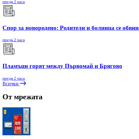
преди 2 часа
Спор за новородено: Родители и болница се обви
преди 2 часа
Пламъци горят между Първомай и Брягово
преди 2 часа
Всички
От мрежата