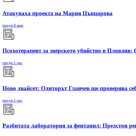
Атакуваха проекта на Мария Цънцарова
преди 8 мин
Псохотерапевт за зверското убийство в Пловдив:
преди 1 час
Ново двайсет: Одиторът Главчев ще проверява себ
преди 1 час
Разбитата лаборатория за фентанил: Предстои ре