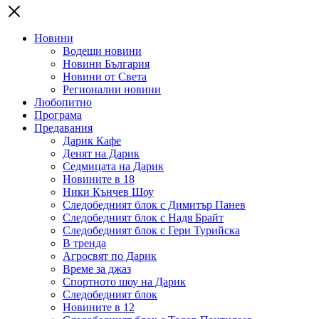
Новини
Водещи новини
Новини България
Новини от Света
Регионални новини
Любопитно
Програма
Предавания
Дарик Кафе
Денят на Дарик
Седмицата на Дарик
Новините в 18
Ники Кънчев Шоу
Следобедният блок с Димитър Панев
Следобедният блок с Надя Брайт
Следобедният блок с Гери Турийска
В тренда
Агросвят по Дарик
Време за джаз
Спортното шоу на Дарик
Следобедният блок
Новините в 12