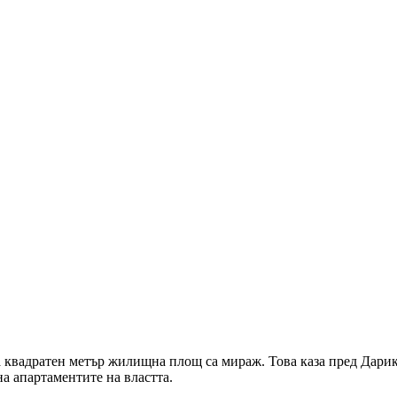
а квадратен метър жилищна площ са мираж. Това каза пред Дари
 на апартаментите на властта.