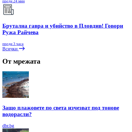
преди 24 мин
Брутална гавра и убийство в Пловдив! Говори
Ружа Райчева
преди 3 часа
Всички
От мрежата
Защо плажовете по света изчезват под тонове
водорасли?
dbr.bg