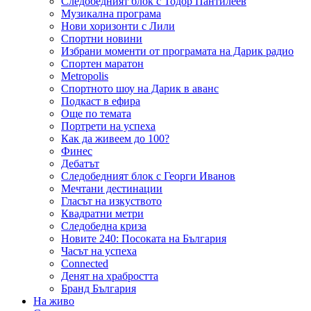
Следобедният блок с Тодор Пантилеев
Музикална програма
Нови хоризонти с Лили
Спортни новини
Избрани моменти от програмата на Дарик радио
Спортен маратон
Metropolis
Спортното шоу на Дарик в аванс
Подкаст в ефира
Още по темата
Портрети на успеха
Как да живеем до 100?
Финес
Дебатът
Следобедният блок с Георги Иванов
Мечтани дестинации
Гласът на изкуството
Квадратни метри
Следобедна криза
Новите 240: Посоката на България
Часът на успеха
Connected
Денят на храбростта
Бранд България
На живо