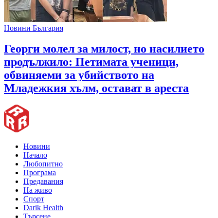
Новини България
Георги молел за милост, но насилието
продължило: Петимата ученици,
обвиняеми за убийството на
Младежкия хълм, остават в ареста
Новини
Начало
Любопитно
Програма
Предавания
На живо
Спорт
Darik Health
Търсене