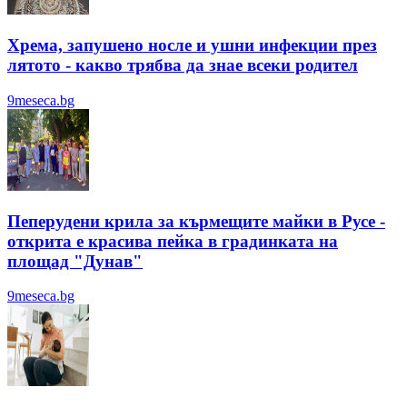
Хрема, запушено носле и ушни инфекции през
лятотo - какво трябва да знае всеки родител
9meseca.bg
Пеперудени крила за кърмещите майки в Русе -
открита е красива пейка в градинката на
площад "Дунав"
9meseca.bg