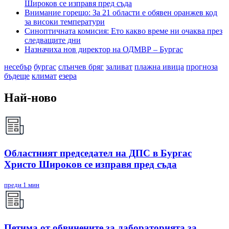
Широков се изправя пред съда
Внимание горещо: За 21 области е обявен оранжев код
за високи температури
Синоптичната комисия: Ето какво време ни очаква през
следващите дни
Назначиха нов директор на ОДМВР – Бургас
несебър
бургас
слънчев бряг
заливат
плажна ивица
прогноза
бъдеще
климат
езера
Най-ново
Областният председател на ДПС в Бургас
Христо Широков се изправя пред съда
преди 1 мин
Петима от обвинените за лабораторията за