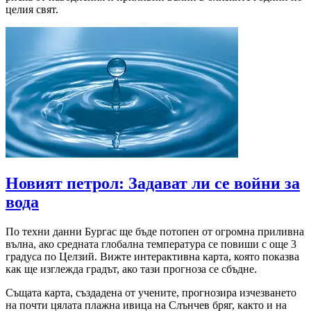
целия свят.
Новият петрол: Задават ли се войни за
вода
По техни данни Бургас ще бъде потопен от огромна приливна
вълна, ако средната глобална температура се повиши с още 3
градуса по Целзий. Вижте интерактивна карта, която показва
как ще изглежда градът, ако тази прогноза се сбъдне.
Същата карта, създадена от учените, прогнозира изчезването
на почти цялата плажна ивица на Слънчев бряг, както и на