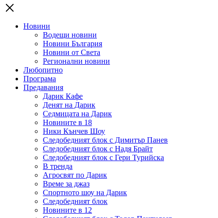
Новини
Водещи новини
Новини България
Новини от Света
Регионални новини
Любопитно
Програма
Предавания
Дарик Кафе
Денят на Дарик
Седмицата на Дарик
Новините в 18
Ники Кънчев Шоу
Следобедният блок с Димитър Панев
Следобедният блок с Надя Брайт
Следобедният блок с Гери Турийска
В тренда
Агросвят по Дарик
Време за джаз
Спортното шоу на Дарик
Следобедният блок
Новините в 12