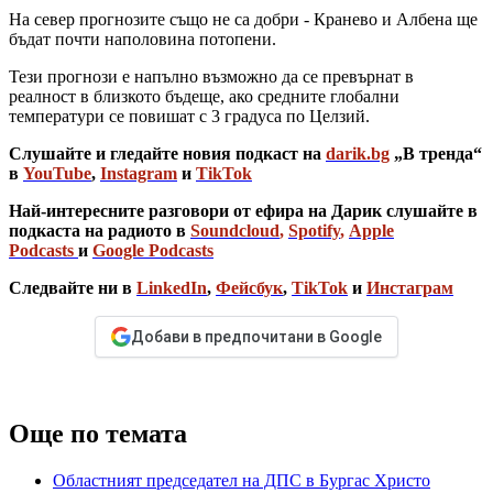
На север прогнозите също не са добри - Кранево и Албена ще
бъдат почти наполовина потопени.
Тези прогнози е напълно възможно да се превърнат в
реалност в близкото бъдеще, ако средните глобални
температури се повишат с 3 градуса по Целзий.
Слушайте и гледайте новия подкаст на
darik.bg
„В тренда“
в
YouTube
,
Instagram
и
TikTok
Най-интересните разговори от ефира на Дарик слушайте в
подкаста на радиото в
Soundcloud
,
Spotify
,
Apple
Podcasts
и
Google Podcasts
Следвайте ни в
LinkedIn
,
Фейсбук
,
TikTok
и
Инстаграм
Добави в предпочитани в Google
Още по темата
Областният председател на ДПС в Бургас Христо