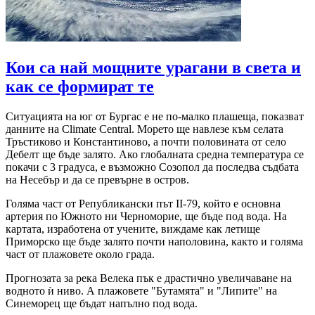
Кои са най мощните урагани в света и
как се формират те
Ситуацията на юг от Бургас е не по-малко плашеща, показват
данните на Climate Central. Морето ще навлезе към селата
Тръстиково и Константиново, а почти половината от село
Дебелт ще бъде залято. Ако глобалната средна температура се
покачи с 3 градуса, е възможно Созопол да последва съдбата
на Несебър и да се превърне в остров.
Голяма част от Републикански път II-79, който е основна
артерия по Южното ни Черноморие, ще бъде под вода. На
картата, изработена от учените, виждаме как летище
Приморско ще бъде залято почти наполовина, както и голяма
част от плажовете около града.
Прогнозата за река Велека пък е драстично увеличаване на
водното ѝ ниво. А плажовете "Бутамята" и "Липите" на
Синеморец ще бъдат напълно под вода.