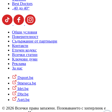
Best Doctors
„40 до 40“
Общи условия
Поверителност
Съдържание от партньори
Контакти
Етичен кодекс
Всички статии
Ключови думи
Реклама
За нас
Dsport.bg
9meseca.bg
Idei.bg
Dbr.bg
Agri.bg
© 2026 Всички права запазени. Позоваването с хиперлинк е