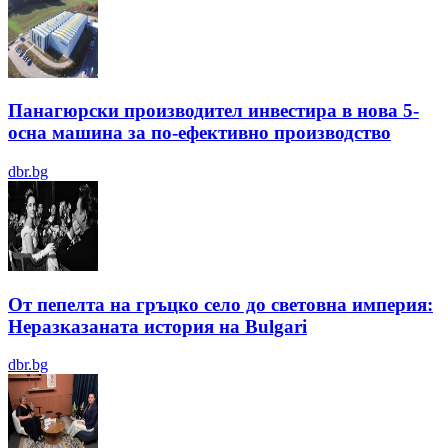
Панагюрски производител инвестира в нова 5-
осна машина за по-ефективно производство
dbr.bg
От пепелта на гръцко село до световна империя:
Неразказаната история на Bulgari
dbr.bg