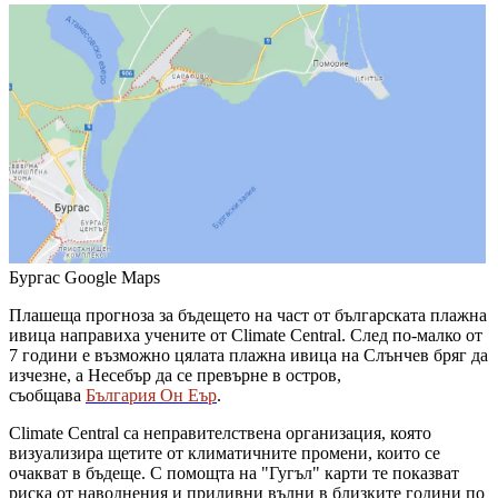
Бургас
Google Maps
Плашеща прогноза за бъдещето на част от българската плажна
ивица направиха учените от Climate Central. След по-малко от
7 години е възможно цялата плажна ивица на Слънчев бряг да
изчезне, а Несебър да се превърне в остров,
съобщава
България Он Еър
.
Climate Central са неправителствена организация, която
визуализира щетите от климатичните промени, които се
очакват в бъдеще. С помощта на "Гугъл" карти те показват
риска от наводнения и приливни вълни в близките години по