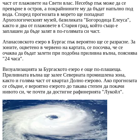
част от плажовете на Свети влас. Несебър пък може да се
превърне в остров, а покрайнините му да бъдат напълно под
вода. Според прогнозата в морето ще попаднат
Археологическият музей, базиликата "Богородица Елеуса",
както и два от плажовете в Стария град, който също е
заплашен да бъде залят в по-голямата си част.
Атанасовското езеро в Бургас пък вероятно ще се разрасне. За
зоните, оцветено в червено на картата, се посочва, че се
очаква да бъдат залети при подобна приливна вълна, пояснява
"24 часа".
Визуализацията за Бургаското езеро е още по-плашеща.
Приливната вълна ще залее Северната промишлена зона,
както и голяма част от квартал Долно езерово. Ако прогнозата
се сбъдне, е вероятно езерото до такава степен да покачи
нивото си, че почти да достигне рафинерията "Лукойл".