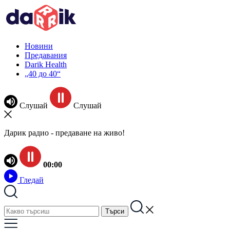
Новини
Предавания
Darik Health
„40 до 40“
Слушай
Слушай
Дарик радио - предаване на живо!
00:00
Гледай