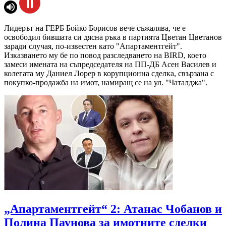
Лидерът на ГЕРБ Бойко Борисов вече съжалява, че е
освободил бившата си дясна ръка в партията Цветан Цветанов
заради случая, по-известен като "Апартаментгейт".
Изказването му бе по повод разследването на BIRD, което
замеси имената на съпредседателя на ПП-ДБ Асен Василев и
колегата му Даниел Лорер в корупционна сделка, свързана с
покупко-продажба на имот, намиращ се на ул. "Чаталджа".
„Апартаментгейт“ 2: Атанас Чобанов и
Полина Паунова за имотните сделки