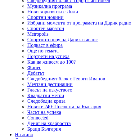
Следобедният блок с Тодор Пантилеев
Музикална програма
Нови хоризонти с Лили
Спортни новини
Избрани моменти от програмата на Дарик радио
Спортен маратон
Metropolis
Спортното шоу на Дарик в аванс
Подкаст в ефира
Още по темата
Портрети на успеха
Как да живеем до 100?
Финес
Дебатът
Следобедният блок с Георги Иванов
Мечтани дестинации
Гласът на изкуството
Квадратни метри
Следобедна криза
Новите 240: Посоката на България
Часът на успеха
Connected
Денят на храбростта
Бранд България
На живо