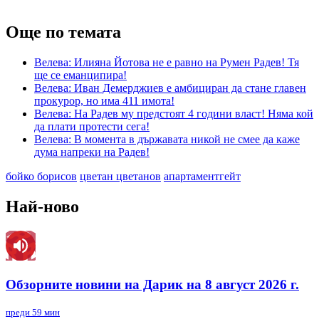
Още по темата
Велева: Илияна Йотова не е равно на Румен Радев! Тя
ще се еманципира!
Велева: Иван Демерджиев е амбициран да стане главен
прокурор, но има 411 имота!
Велева: На Радев му предстоят 4 години власт! Няма кой
да плати протести сега!
Велева: В момента в държавата никой не смее да каже
дума напреки на Радев!
бойко борисов
цветан цветанов
апартаментгейт
Най-ново
Обзорните новини на Дарик на 8 август 2026 г.
преди 59 мин