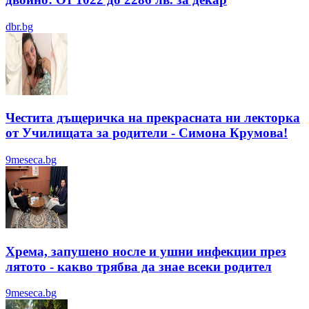
dbr.bg
Честита дъщеричка на прекрасната ни лекторка
от Училищата за родители - Симона Крумова!
9meseca.bg
Хрема, запушено носле и ушни инфекции през
лятотo - какво трябва да знае всеки родител
9meseca.bg