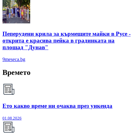
Пеперудени крила за кърмещите майки в Русе -
открита е красива пейка в градинката на
площад "Дунав"
9meseca.bg
Времето
Ето какво време ни очаква през уикенда
01.08.2026