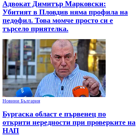
Адвокат Димитър Марковски:
Убитият в Пловдив няма профила на
педофил. Това момче просто си е
търсело приятелка.
Новини България
Бургаска област е първенец по
открити нередности при проверките на
НАП