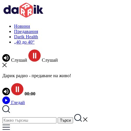
Новини
Предавания
Darik Health
„40 до 40“
Слушай
Слушай
Дарик радио - предаване на живо!
00:00
Гледай