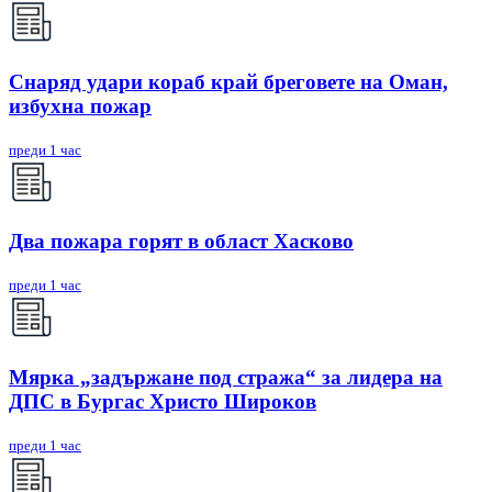
Снаряд удари кораб край бреговете на Оман,
избухна пожар
преди 1 час
Два пожара горят в област Хасково
преди 1 час
Мярка „задържане под стража“ за лидера на
ДПС в Бургас Христо Широков
преди 1 час