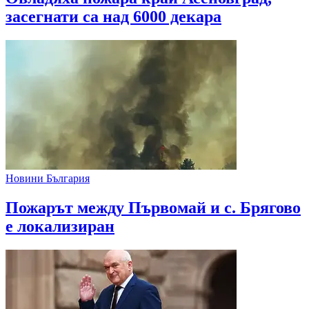
засегнати са над 6000 декара
Новини България
Пожарът между Първомай и с. Брягово
е локализиран