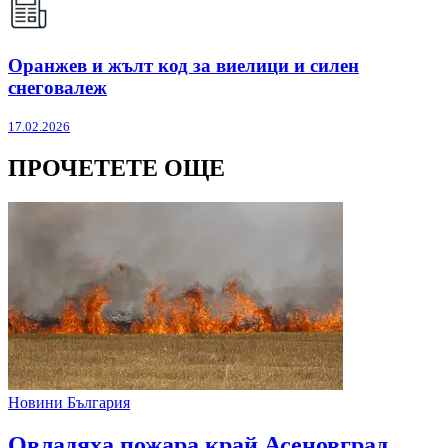
Оранжев и жълт код за виелици и силен
снеговалеж
17.02.2026
ПРОЧЕТЕТЕ ОЩЕ
Новини България
Овладяха пожара край Асеновград,