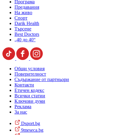
Програма
Предавания
На живо
Спорт
Darik Health
Търсене
Best Doctors
„40 до 40“
Общи условия
Поверителност
Съдържание от партньори
Контакти
Етичен кодекс
Всички статии
Ключови думи
Реклама
За нас
Dsport.bg
9meseca.bg