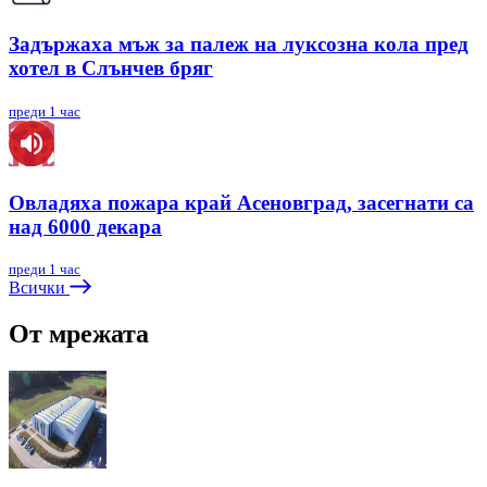
Задържаха мъж за палеж на луксозна кола пред
хотел в Слънчев бряг
преди 1 час
Овладяха пожара край Асеновград, засегнати са
над 6000 декара
преди 1 час
Всички
От мрежата