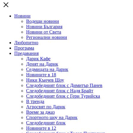
Новини
Водещи новини
Новини България
Новини от Света
Регионални новини
Любопитно
Програма
Предавания
Дарик Кафе
Денят на Дарик
Седмицата на Дарик
Новините в 18
Ники Кънчев Шоу
Следобедният блок с Димитър Панев
Следобедният блок с Надя Брайт
Следобедният блок с Гери Турийска
В тренда
Агросвят по Дарик
Време за джаз
Спортното шоу на Дарик
Следобедният блок
Новините в 12