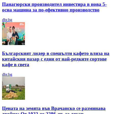
Панагюрски производител инвестира в нова 5-
осна машина за по-ефективно производство
dbr.bg
Българският лидер в спешълти кафето влиза на
китайския пазар с едни от най-редките сортове
кафе в света
dbr.bg
Цената на земята във Врачанско се разминава
двойно: От 1022 до 2286 лв. за декар