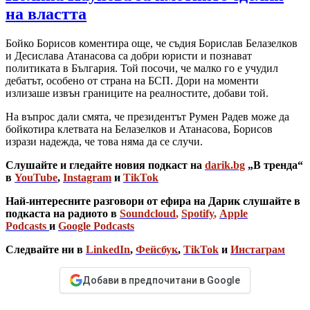
на властта
Бойко Борисов коментира още, че съдия Борислав Белазелков
и Десислава Атанасова са добри юристи и познават
политиката в България. Той посочи, че малко го е учудил
дебатът, особено от страна на БСП. Дори на моменти
излизаше извън границите на реалностите, добави той.
На въпрос дали смята, че президентът Румен Радев може да
бойкотира клетвата на Белазелков и Атанасова, Борисов
изрази надежда, че това няма да се случи.
Слушайте и гледайте новия подкаст на
darik.bg
„В тренда“
в
YouTube
,
Instagram
и
TikTok
Най-интересните разговори от ефира на Дарик слушайте в
подкаста на радиото в
Soundcloud
,
Spotify
,
Apple
Podcasts
и
Google Podcasts
Следвайте ни в
LinkedIn
,
Фейсбук
,
TikTok
и
Инстаграм
Добави в предпочитани в Google