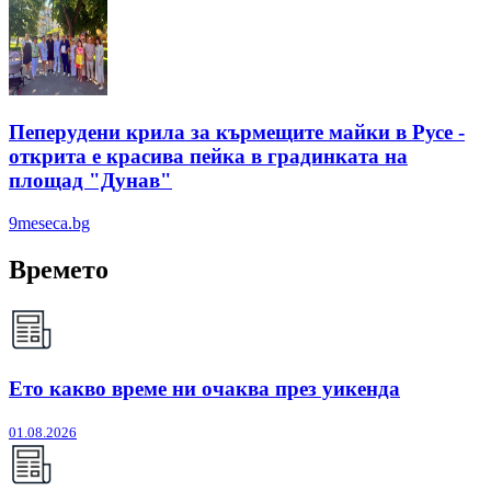
Пеперудени крила за кърмещите майки в Русе -
открита е красива пейка в градинката на
площад "Дунав"
9meseca.bg
Времето
Ето какво време ни очаква през уикенда
01.08.2026