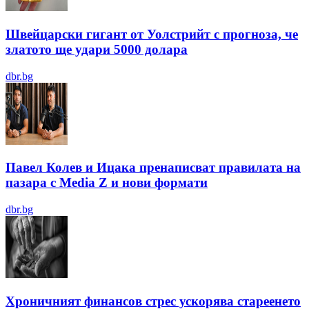
Швейцарски гигант от Уолстрийт с прогноза, че
златото ще удари 5000 долара
dbr.bg
Павел Колев и Ицака пренаписват правилата на
пазара с Media Z и нови формати
dbr.bg
Хроничният финансов стрес ускорява стареенето