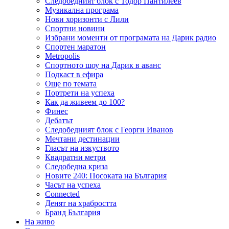
Следобедният блок с Тодор Пантилеев
Музикална програма
Нови хоризонти с Лили
Спортни новини
Избрани моменти от програмата на Дарик радио
Спортен маратон
Metropolis
Спортното шоу на Дарик в аванс
Подкаст в ефира
Още по темата
Портрети на успеха
Как да живеем до 100?
Финес
Дебатът
Следобедният блок с Георги Иванов
Мечтани дестинации
Гласът на изкуството
Квадратни метри
Следобедна криза
Новите 240: Посоката на България
Часът на успеха
Connected
Денят на храбростта
Бранд България
На живо