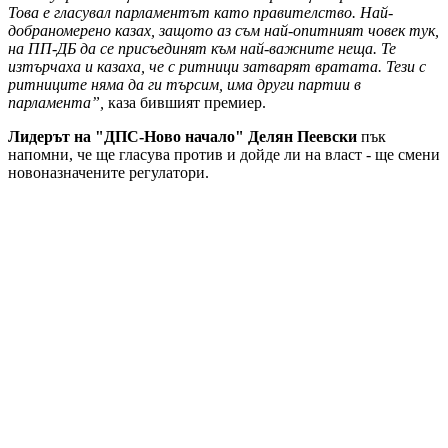
Това е гласувал парламентът като правителство. Най-
добраномерено казах, защото аз съм най-опитният човек тук,
на ПП-ДБ да се присъединят към най-важните неща. Те
изтърчаха и казаха, че с ритници затварят вратата. Тези с
ритниците няма да ги търсим, има други партии в
парламента”,
каза бившият премиер.
Лидерът на "ДПС-Ново начало" Делян Пеевски
пък
напомни, че ще гласува против и дойде ли на власт - ще смени
новоназначените регулатори.