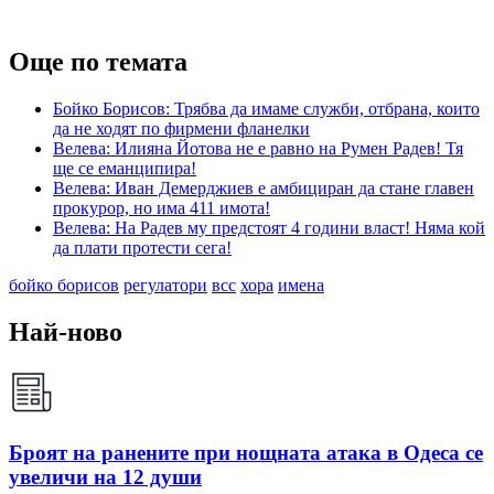
Още по темата
Бойко Борисов: Трябва да имаме служби, отбрана, които
да не ходят по фирмени фланелки
Велева: Илияна Йотова не е равно на Румен Радев! Тя
ще се еманципира!
Велева: Иван Демерджиев е амбициран да стане главен
прокурор, но има 411 имота!
Велева: На Радев му предстоят 4 години власт! Няма кой
да плати протести сега!
бойко борисов
регулатори
всс
хора
имена
Най-ново
Броят на ранените при нощната атака в Одеса се
увеличи на 12 души