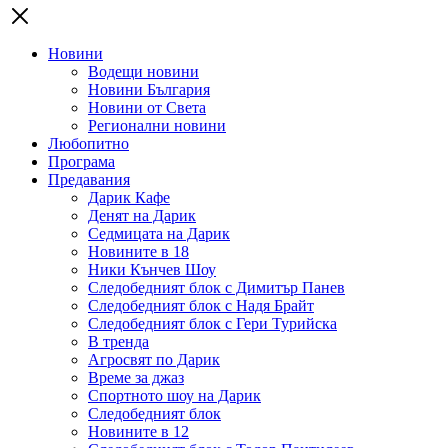
Новини
Водещи новини
Новини България
Новини от Света
Регионални новини
Любопитно
Програма
Предавания
Дарик Кафе
Денят на Дарик
Седмицата на Дарик
Новините в 18
Ники Кънчев Шоу
Следобедният блок с Димитър Панев
Следобедният блок с Надя Брайт
Следобедният блок с Гери Турийска
В тренда
Агросвят по Дарик
Време за джаз
Спортното шоу на Дарик
Следобедният блок
Новините в 12