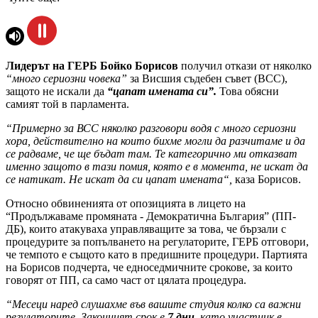
Лидерът на ГЕРБ Бойко Борисов
получил откази от няколко
“много сериозни човека”
за Висшия съдебен съвет (ВСС),
защото не искали да
“цапат имената си”.
Това обясни
самият той в парламента.
“Примерно за ВСС няколко разговори водя с много сериозни
хора, действително на които бихме могли да разчитаме и да
се радваме, че ще бъдат там. Те категорично ми отказват
именно защото в тази помия, която е в момента, не искат да
се натикат. Не искат да си цапат имената“,
каза Борисов.
Относно обвиненията от опозицията в лицето на
“Продължаваме промяната - Демократична България” (ПП-
ДБ), които атакуваха управляващите за това, че бързали с
процедурите за попълването на регулаторите, ГЕРБ отговори,
че темпото е същото като в предишните процедури. Партията
на Борисов подчерта, че едноседмичните срокове, за които
говорят от ПП, са само част от цялата процедура.
“Месеци наред слушахме във вашите студия колко са важни
регулаторите. Законният срок е
7 дни
, като участник в