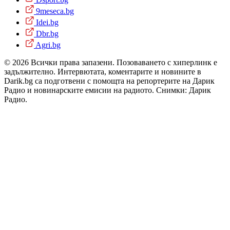
9meseca.bg
Idei.bg
Dbr.bg
Agri.bg
© 2026 Всички права запазени. Позоваването с хиперлинк е
задължително. Интервютата, коментарите и новините в
Darik.bg са подготвени с помощта на репортерите на Дарик
Радио и новинарските емисии на радиото. Снимки: Дарик
Радио.