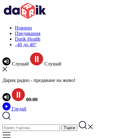
Новини
Предавания
Darik Health
„40 до 40“
Слушай
Слушай
Дарик радио - предаване на живо!
00:00
Гледай