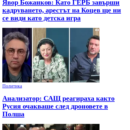
Явор Божанков: Като ГЕРБ завърши
кадруването, арестът на Коцев ще ни
се види като детска игра
Политика
Анализатор: САЩ реагираха както
Русия очакваше след дроновете в
Полша