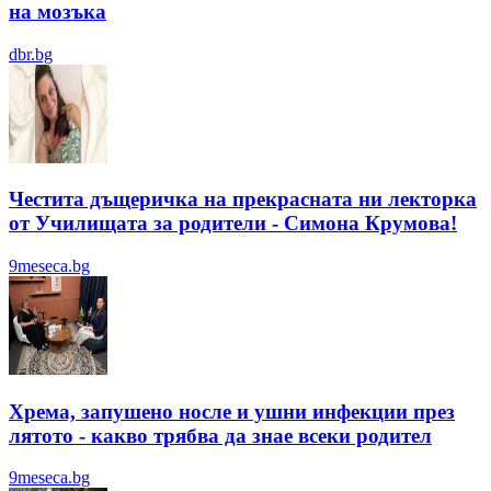
на мозъка
dbr.bg
Честита дъщеричка на прекрасната ни лекторка
от Училищата за родители - Симона Крумова!
9meseca.bg
Хрема, запушено носле и ушни инфекции през
лятотo - какво трябва да знае всеки родител
9meseca.bg