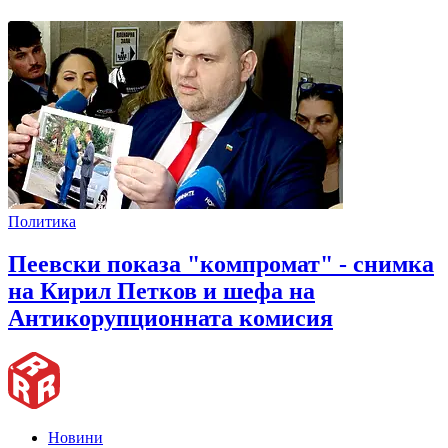
Политика
Пеевски показа "компромат" - снимка
на Кирил Петков и шефа на
Антикорупционната комисия
Новини