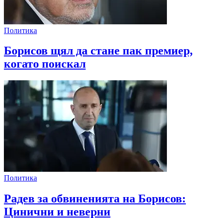
Политика
Борисов щял да стане пак премиер,
когато поискал
Политика
Радев за обвиненията на Борисов:
Цинични и неверни