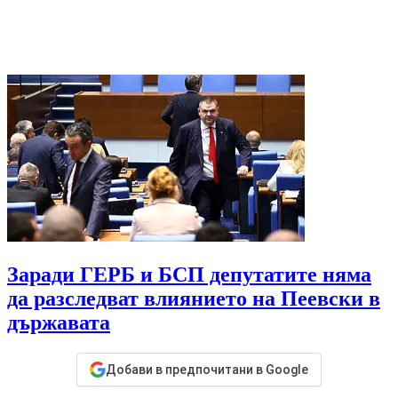
Заради ГЕРБ и БСП депутатите няма
да разследват влиянието на Пеевски в
държавата
Добави в предпочитани в Google