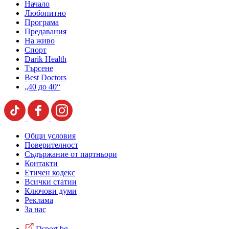
Начало
Любопитно
Програма
Предавания
На живо
Спорт
Darik Health
Търсене
Best Doctors
„40 до 40“
Общи условия
Поверителност
Съдържание от партньори
Контакти
Етичен кодекс
Всички статии
Ключови думи
Реклама
За нас
Dsport.bg