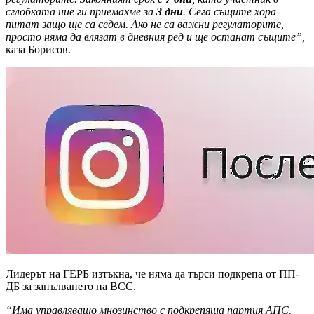
сглобката ние ги приемахме за
3 дни
. Сега същите хора
питат защо ще са седем. Ако не са важни регулаторите,
просто няма да влязат в дневния ред и ще останат същите”,
каза Борисов.
Лидерът на ГЕРБ изтъкна, че няма да търси подкрепа от ПП-
ДБ за запълването на ВСС.
“Има управляващо мнозинство с подкрепяща партия АПС.