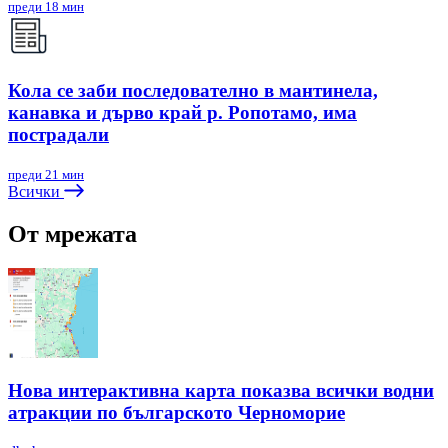
преди 18 мин
Кола се заби последователно в мантинела,
канавка и дърво край р. Ропотамо, има
пострадали
преди 21 мин
Всички
От мрежата
Нова интерактивна карта показва всички водни
атракции по българското Черноморие