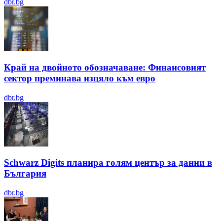
dbr.bg
Край на двойното обозначаване: Финансовият
сектор преминава изцяло към евро
dbr.bg
Schwarz Digits планира голям център за данни в
България
dbr.bg