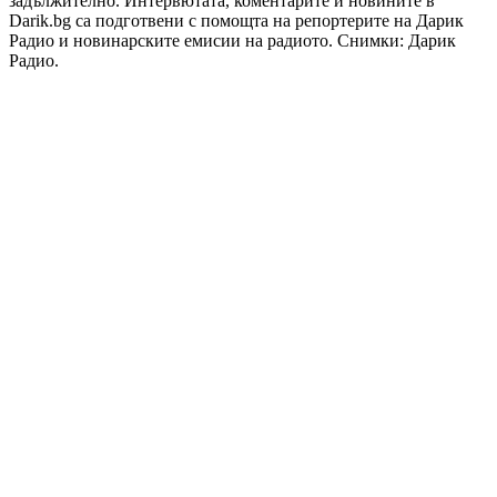
задължително. Интервютата, коментарите и новините в
Darik.bg са подготвени с помощта на репортерите на Дарик
Радио и новинарските емисии на радиото. Снимки: Дарик
Радио.