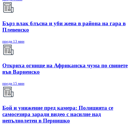
Бърз влак блъсна и уби жена в района на гара в
Плевенско
преди 13 мин
Откриха огнище на Африканска чума по свинете
във Варненско
преди 15 мин
Бой и унижение пред камера: Полицията се
самосезира заради видео с насилие над
непълнолетен в Пернишко