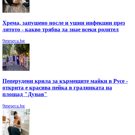
Хрема, запушено носле и ушни инфекции през
лятотo - какво трябва да знае всеки родител
9meseca.bg
Пеперудени крила за кърмещите майки в Русе -
открита е красива пейка в градинката на
площад "Дунав"
9meseca.bg