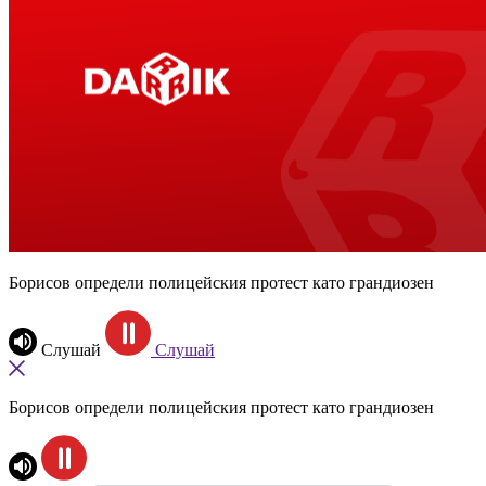
Борисов определи полицейския протест като грандиозен
Слушай
Слушай
Борисов определи полицейския протест като грандиозен