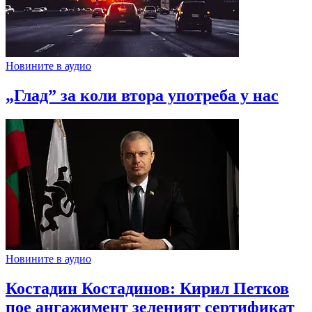
Новините в аудио
„Глад” за коли втора употреба у нас
Новините в аудио
Костадин Костадинов: Кирил Петков
пое ангажимент зеленият сертификат