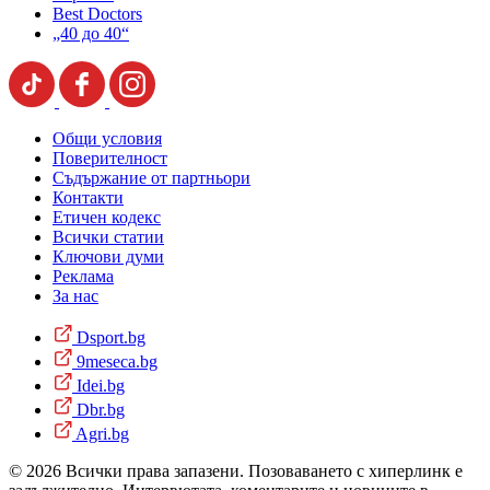
Best Doctors
„40 до 40“
Общи условия
Поверителност
Съдържание от партньори
Контакти
Етичен кодекс
Всички статии
Ключови думи
Реклама
За нас
Dsport.bg
9meseca.bg
Idei.bg
Dbr.bg
Agri.bg
© 2026 Всички права запазени. Позоваването с хиперлинк е