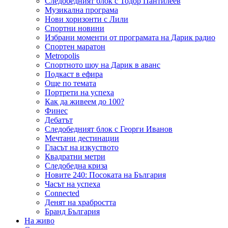
Следобедният блок с Тодор Пантилеев
Музикална програма
Нови хоризонти с Лили
Спортни новини
Избрани моменти от програмата на Дарик радио
Спортен маратон
Metropolis
Спортното шоу на Дарик в аванс
Подкаст в ефира
Още по темата
Портрети на успеха
Как да живеем до 100?
Финес
Дебатът
Следобедният блок с Георги Иванов
Мечтани дестинации
Гласът на изкуството
Квадратни метри
Следобедна криза
Новите 240: Посоката на България
Часът на успеха
Connected
Денят на храбростта
Бранд България
На живо