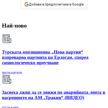
Добави в предпочитани в Google
Най-ново
Турската опозиционна „Нова партия“
изпреварва партията на Ердоган, според
социологическо проучване
преди секунди
Заснеха джип да се движи по аварийната лента в
насрещното на АМ „Тракия“ (ВИДЕО)
преди 4 мин