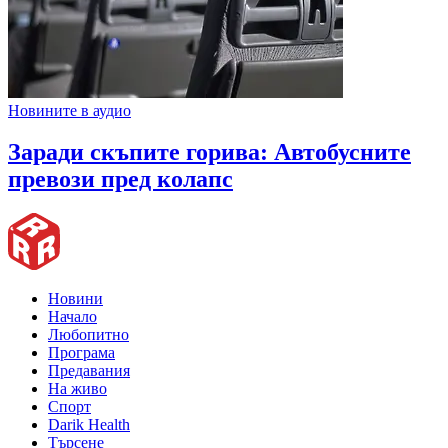
Новините в аудио
Заради скъпите горива: Автобусните
превози пред колапс
Новини
Начало
Любопитно
Програма
Предавания
На живо
Спорт
Darik Health
Търсене