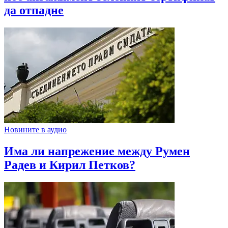
да отпадне
Новините в аудио
Има ли напрежение между Румен
Радев и Кирил Петков?