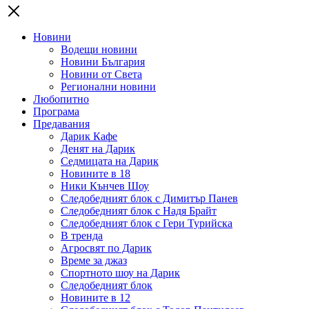
Новини
Водещи новини
Новини България
Новини от Света
Регионални новини
Любопитно
Програма
Предавания
Дарик Кафе
Денят на Дарик
Седмицата на Дарик
Новините в 18
Ники Кънчев Шоу
Следобедният блок с Димитър Панев
Следобедният блок с Надя Брайт
Следобедният блок с Гери Турийска
В тренда
Агросвят по Дарик
Време за джаз
Спортното шоу на Дарик
Следобедният блок
Новините в 12