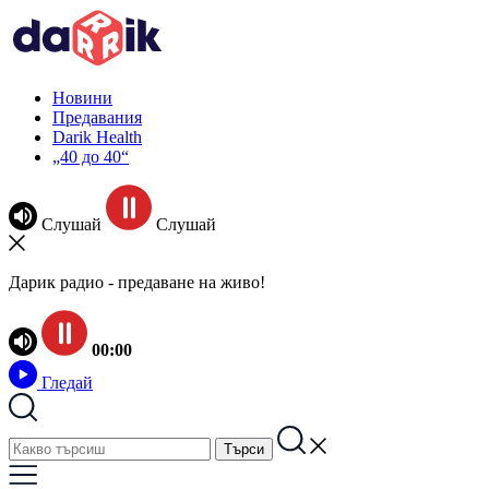
Новини
Предавания
Darik Health
„40 до 40“
Слушай
Слушай
Дарик радио - предаване на живо!
00:00
Гледай