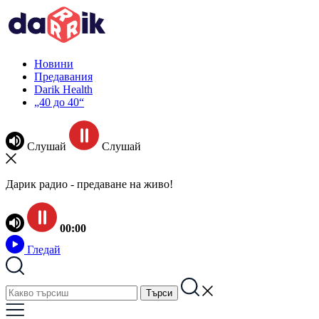
Новини
Предавания
Darik Health
„40 до 40“
Слушай
Слушай
Дарик радио - предаване на живо!
00:00
Гледай