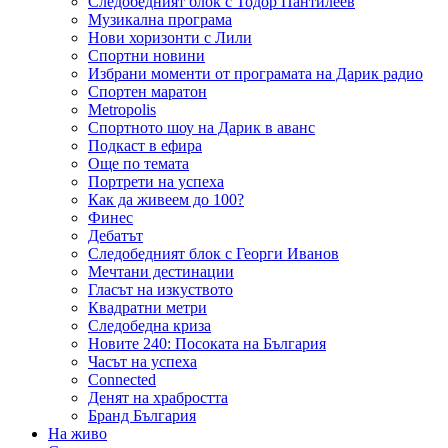
Следобедният блок с Тодор Пантилеев
Музикална програма
Нови хоризонти с Лили
Спортни новини
Избрани моменти от програмата на Дарик радио
Спортен маратон
Metropolis
Спортното шоу на Дарик в аванс
Подкаст в ефира
Още по темата
Портрети на успеха
Как да живеем до 100?
Финес
Дебатът
Следобедният блок с Георги Иванов
Мечтани дестинации
Гласът на изкуството
Квадратни метри
Следобедна криза
Новите 240: Посоката на България
Часът на успеха
Connected
Денят на храбростта
Бранд България
На живо