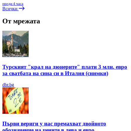
преди 4 часа
Всички
От мрежата
Турският "крал на дюнерите" плати 3 млн. евро
за сватбата на сина си в Италия (снимки)
dbr.bg
Първи вериги у нас премахват двойното
обозначение на цените в лева и евро