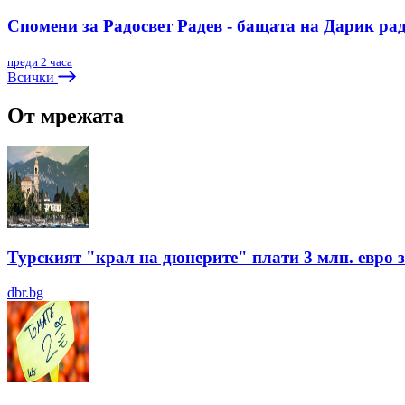
Спомени за Радосвет Радев - бащата на Дарик ра
преди 2 часа
Всички
От мрежата
Турският "крал на дюнерите" плати 3 млн. евро з
dbr.bg