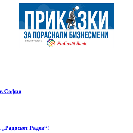
 в София
 „Радосвет Радев“!