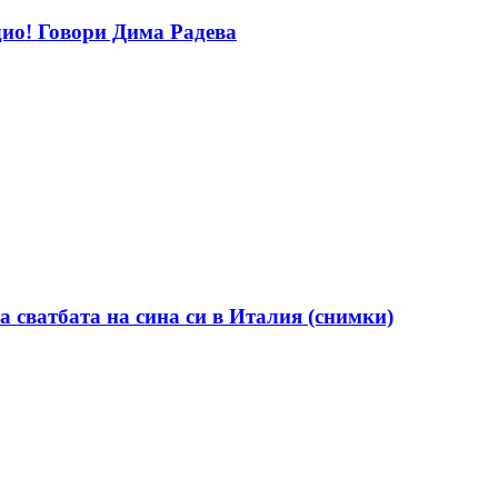
дио! Говори Дима Радева
а сватбата на сина си в Италия (снимки)