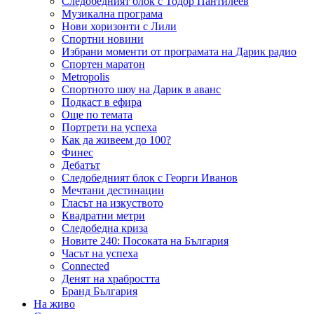
Следобедният блок с Тодор Пантилеев
Музикална програма
Нови хоризонти с Лили
Спортни новини
Избрани моменти от програмата на Дарик радио
Спортен маратон
Metropolis
Спортното шоу на Дарик в аванс
Подкаст в ефира
Още по темата
Портрети на успеха
Как да живеем до 100?
Финес
Дебатът
Следобедният блок с Георги Иванов
Мечтани дестинации
Гласът на изкуството
Квадратни метри
Следобедна криза
Новите 240: Посоката на България
Часът на успеха
Connected
Денят на храбростта
Бранд България
На живо