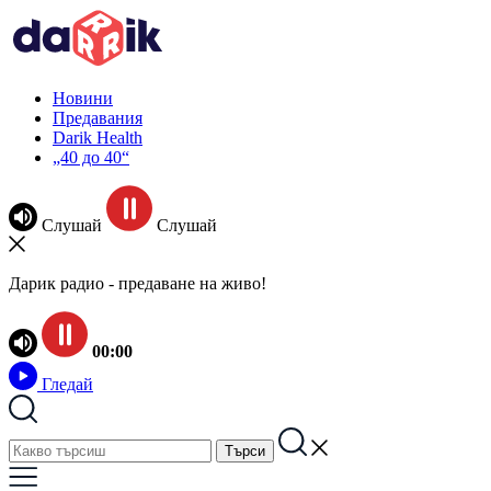
Новини
Предавания
Darik Health
„40 до 40“
Слушай
Слушай
Дарик радио - предаване на живо!
00:00
Гледай