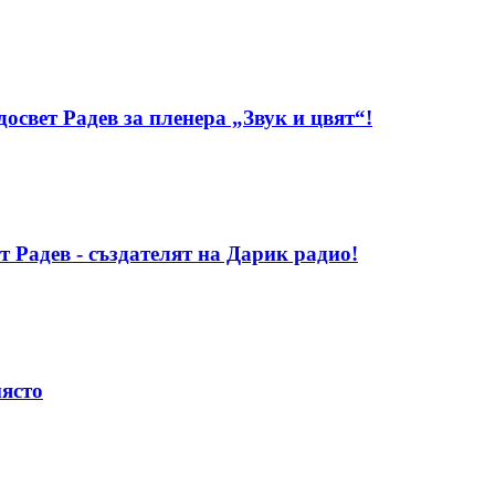
свет Радев за пленера „Звук и цвят“!
т Радев - създателят на Дарик радио!
място