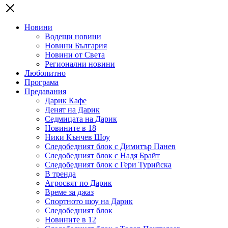
Новини
Водещи новини
Новини България
Новини от Света
Регионални новини
Любопитно
Програма
Предавания
Дарик Кафе
Денят на Дарик
Седмицата на Дарик
Новините в 18
Ники Кънчев Шоу
Следобедният блок с Димитър Панев
Следобедният блок с Надя Брайт
Следобедният блок с Гери Турийска
В тренда
Агросвят по Дарик
Време за джаз
Спортното шоу на Дарик
Следобедният блок
Новините в 12