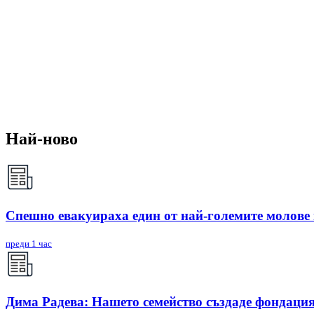
Най-ново
Спешно евакуираха един от най-големите молове
преди 1 час
Дима Радева: Нашето семейство създаде фондация