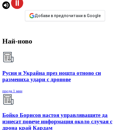
Добави в предпочитани в Google
Най-ново
Русия и Украйна през нощта отново си
размениха удари с дронове
преди 1 мин
Бойко Борисов настоя управляващите да
изнесат повече информация около случая с
дрона край Кардам