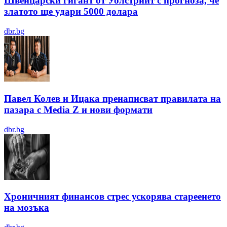
Швейцарски гигант от Уолстрийт с прогноза, че
златото ще удари 5000 долара
dbr.bg
Павел Колев и Ицака пренаписват правилата на
пазара с Media Z и нови формати
dbr.bg
Хроничният финансов стрес ускорява стареенето
на мозъка