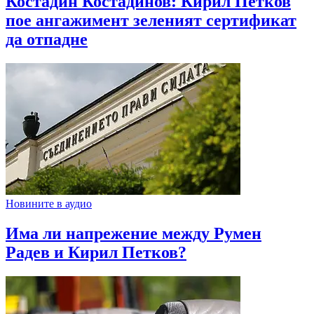
Костадин Костадинов: Кирил Петков
пое ангажимент зеленият сертификат
да отпадне
Новините в аудио
Има ли напрежение между Румен
Радев и Кирил Петков?