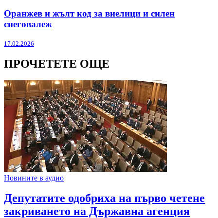
Оранжев и жълт код за виелици и силен
снеговалеж
17.02.2026
ПРОЧЕТЕТЕ ОЩЕ
Новините в аудио
Депутатите одобриха на първо четене
закриването на Държавна агенция