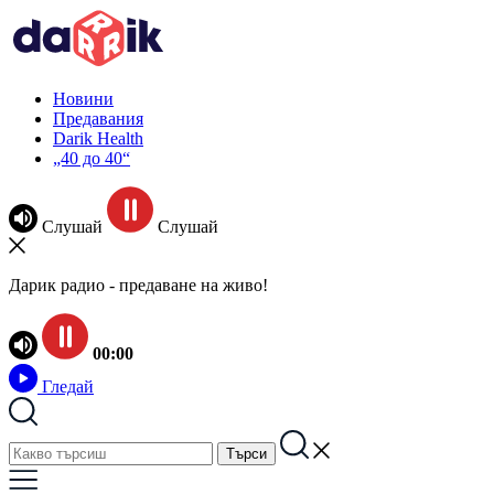
Новини
Предавания
Darik Health
„40 до 40“
Слушай
Слушай
Дарик радио - предаване на живо!
00:00
Гледай