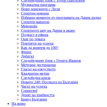
Следобедният блок с Тодор Пантилеев
Музикална програма
Нови хоризонти с Лили
Спортни новини
Избрани моменти от програмата на Дарик радио
Спортен маратон
Metropolis
Спортното шоу на Дарик в аванс
Подкаст в ефира
Още по темата
Портрети на успеха
Как да живеем до 100?
Финес
Дебатът
Следобедният блок с Георги Иванов
Мечтани дестинации
Гласът на изкуството
Квадратни метри
Следобедна криза
Новите 240: Посоката на България
Часът на успеха
Connected
Денят на храбростта
Бранд България
На живо