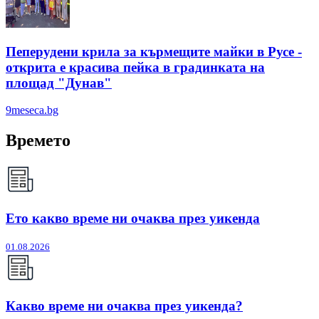
Пеперудени крила за кърмещите майки в Русе -
открита е красива пейка в градинката на
площад "Дунав"
9meseca.bg
Времето
Ето какво време ни очаква през уикенда
01.08.2026
Какво време ни очаква през уикенда?