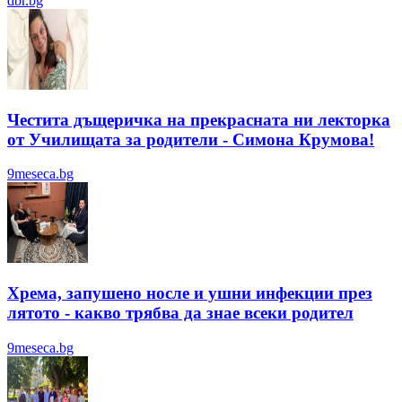
dbr.bg
Честита дъщеричка на прекрасната ни лекторка
от Училищата за родители - Симона Крумова!
9meseca.bg
Хрема, запушено носле и ушни инфекции през
лятотo - какво трябва да знае всеки родител
9meseca.bg