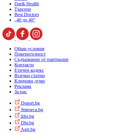
Darik Health
Търсене
Best Doctors
„40 до 40“
Общи условия
Поверителност
Съдържание от партньори
Контакти
Етичен кодекс
Всички статии
Ключови думи
Реклама
За нас
Dsport.bg
9meseca.bg
Idei.bg
Dbr.bg
Agri.bg