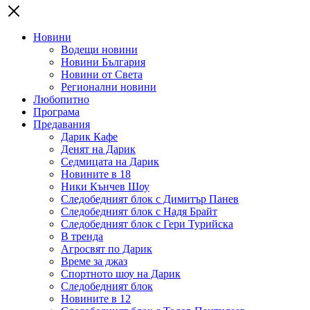
Новини
Водещи новини
Новини България
Новини от Света
Регионални новини
Любопитно
Програма
Предавания
Дарик Кафе
Денят на Дарик
Седмицата на Дарик
Новините в 18
Ники Кънчев Шоу
Следобедният блок с Димитър Панев
Следобедният блок с Надя Брайт
Следобедният блок с Гери Турийска
В тренда
Агросвят по Дарик
Време за джаз
Спортното шоу на Дарик
Следобедният блок
Новините в 12