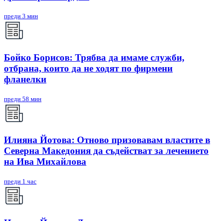
преди 3 мин
Бойко Борисов: Трябва да имаме служби,
отбрана, които да не ходят по фирмени
фланелки
преди 58 мин
Илияна Йотова: Отново призовавам властите в
Северна Македония да съдействат за лечението
на Ива Михайлова
преди 1 час