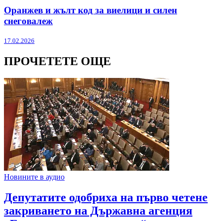
Оранжев и жълт код за виелици и силен
снеговалеж
17.02.2026
ПРОЧЕТЕТЕ ОЩЕ
Новините в аудио
Депутатите одобриха на първо четене
закриването на Държавна агенция