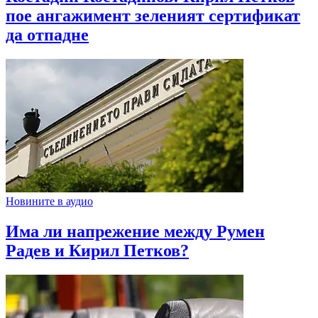
пое ангажимент зеленият сертификат
да отпадне
Новините в аудио
Има ли напрежение между Румен
Радев и Кирил Петков?