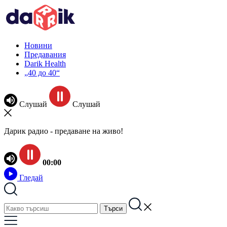
Новини
Предавания
Darik Health
„40 до 40“
Слушай
Слушай
Дарик радио - предаване на живо!
00:00
Гледай