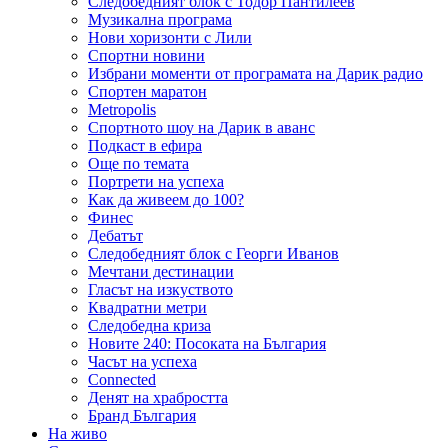
Следобедният блок с Тодор Пантилеев
Музикална програма
Нови хоризонти с Лили
Спортни новини
Избрани моменти от програмата на Дарик радио
Спортен маратон
Metropolis
Спортното шоу на Дарик в аванс
Подкаст в ефира
Още по темата
Портрети на успеха
Как да живеем до 100?
Финес
Дебатът
Следобедният блок с Георги Иванов
Мечтани дестинации
Гласът на изкуството
Квадратни метри
Следобедна криза
Новите 240: Посоката на България
Часът на успеха
Connected
Денят на храбростта
Бранд България
На живо