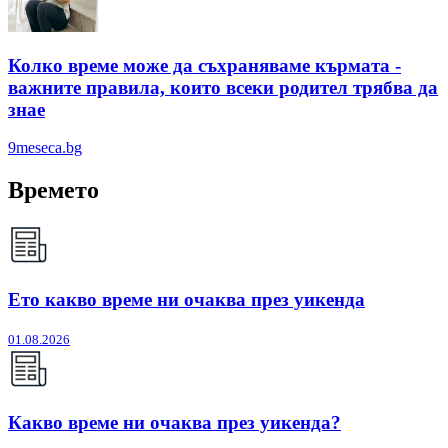
Колко време може да съхраняваме кърмата -
важните правила, които всеки родител трябва да
знае
9meseca.bg
Времето
Ето какво време ни очаква през уикенда
01.08.2026
Какво време ни очаква през уикенда?