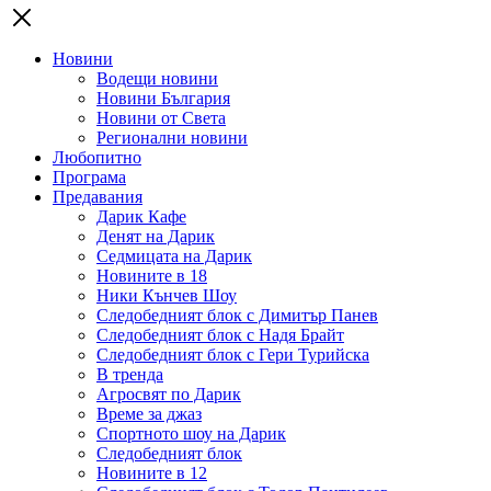
Новини
Водещи новини
Новини България
Новини от Света
Регионални новини
Любопитно
Програма
Предавания
Дарик Кафе
Денят на Дарик
Седмицата на Дарик
Новините в 18
Ники Кънчев Шоу
Следобедният блок с Димитър Панев
Следобедният блок с Надя Брайт
Следобедният блок с Гери Турийска
В тренда
Агросвят по Дарик
Време за джаз
Спортното шоу на Дарик
Следобедният блок
Новините в 12