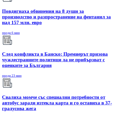
Повдигнаха обвинения на 8 души за
производство и разпространение на фентанил за
над 157 млн. евро
преди 6 мин
След конфликта в Банско: Премиерът призова
чуждестранните политици да не прибързват с
оценките за България
преди 23 мин
Свалиха момче със специални потребности от
автобус заради изтекла карта и го оставиха в 37-
градусова жега