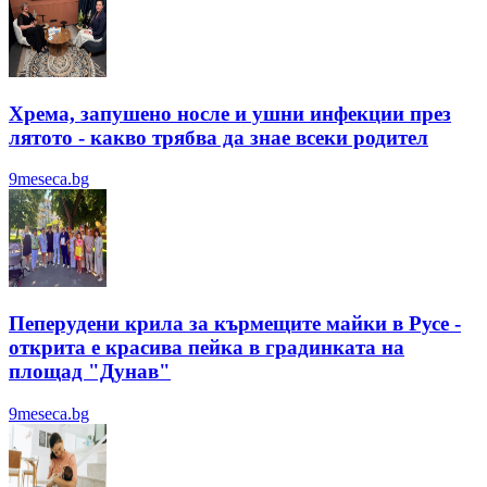
Хрема, запушено носле и ушни инфекции през
лятотo - какво трябва да знае всеки родител
9meseca.bg
Пеперудени крила за кърмещите майки в Русе -
открита е красива пейка в градинката на
площад "Дунав"
9meseca.bg