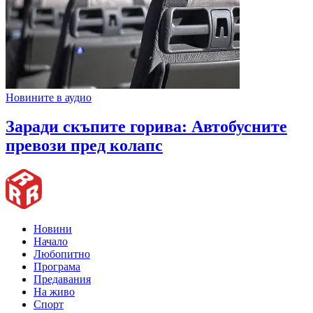
Новините в аудио
Заради скъпите горива: Автобусните
превози пред колапс
Новини
Начало
Любопитно
Програма
Предавания
На живо
Спорт