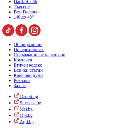
Darik Health
Търсене
Best Doctors
„40 до 40“
Общи условия
Поверителност
Съдържание от партньори
Контакти
Етичен кодекс
Всички статии
Ключови думи
Реклама
За нас
Dsport.bg
9meseca.bg
Idei.bg
Dbr.bg
Agri.bg