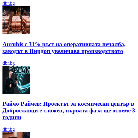
dbr.bg
Aurubis с 31% ръст на оперативната печалба,
заводът в Пирдоп увеличава производството
dbr.bg
Райчо Райчев: Проектът за космически център в
Доброславци е сложен, първата фаза ще отнеме 3
години
dbr.bg