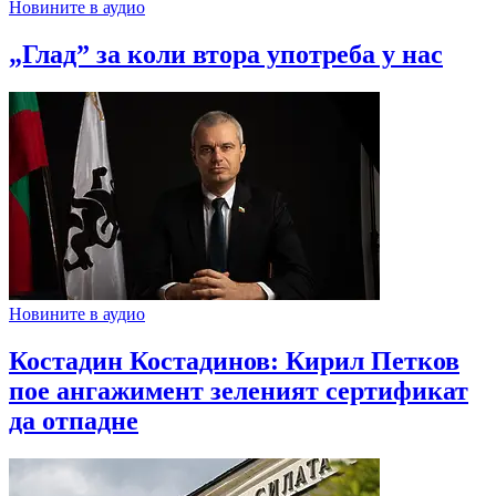
Новините в аудио
„Глад” за коли втора употреба у нас
Новините в аудио
Костадин Костадинов: Кирил Петков
пое ангажимент зеленият сертификат
да отпадне