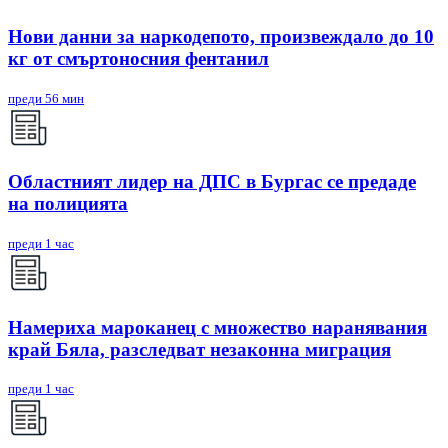
Нови данни за наркодепото, произвеждало до 10
кг от смъртоносния фентанил
преди 56 мин
Областният лидер на ДПС в Бургас се предаде
на полицията
преди 1 час
Намериха мароканец с множество наранявания
край Бяла, разследват незаконна миграция
преди 1 час