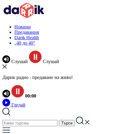
Новини
Предавания
Darik Health
„40 до 40“
Слушай
Слушай
Дарик радио - предаване на живо!
00:00
Гледай