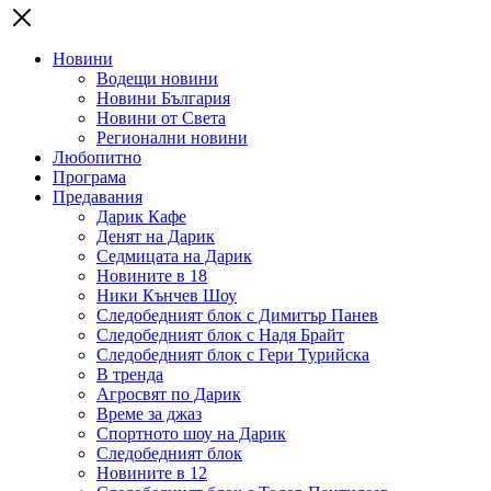
Новини
Водещи новини
Новини България
Новини от Света
Регионални новини
Любопитно
Програма
Предавания
Дарик Кафе
Денят на Дарик
Седмицата на Дарик
Новините в 18
Ники Кънчев Шоу
Следобедният блок с Димитър Панев
Следобедният блок с Надя Брайт
Следобедният блок с Гери Турийска
В тренда
Агросвят по Дарик
Време за джаз
Спортното шоу на Дарик
Следобедният блок
Новините в 12