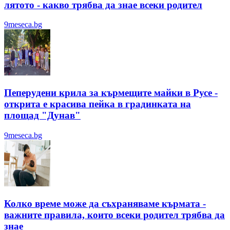
лятотo - какво трябва да знае всеки родител
9meseca.bg
Пеперудени крила за кърмещите майки в Русе -
открита е красива пейка в градинката на
площад "Дунав"
9meseca.bg
Колко време може да съхраняваме кърмата -
важните правила, които всеки родител трябва да
знае