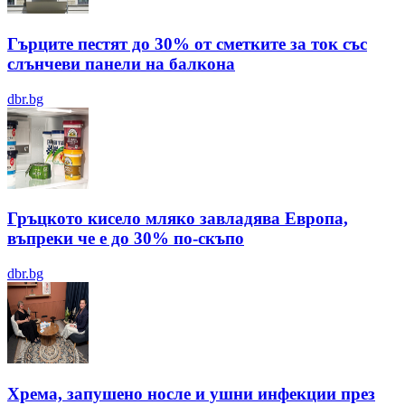
Гърците пестят до 30% от сметките за ток със
слънчеви панели на балкона
dbr.bg
Гръцкото кисело мляко завладява Европа,
въпреки че е до 30% по-скъпо
dbr.bg
Хрема, запушено носле и ушни инфекции през