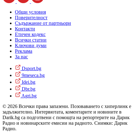
Общи условия
Поверителност
Съдържание от партньори
Контакти
Етичен кодекс
Всички статии
Ключови думи
Реклама
За нас
Dsport.bg
9meseca.bg
Idei.bg
Dbr.bg
Agri.bg
© 2026 Всички права запазени. Позоваването с хиперлинк е
задължително. Интервютата, коментарите и новините в
Darik.bg са подготвени с помощта на репортерите на Дарик
Радио и новинарските емисии на радиото. Снимки: Дарик
Радио.