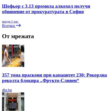
Шофьор с 3,13 промила алкохол получи
обвинение от прокуратурата в София
преди 1 час
Всички
От мрежата
357 тона праскови при капацитет 230: Рекордна
реколта блокира „Фрукто-Сливен“
dbr.bg