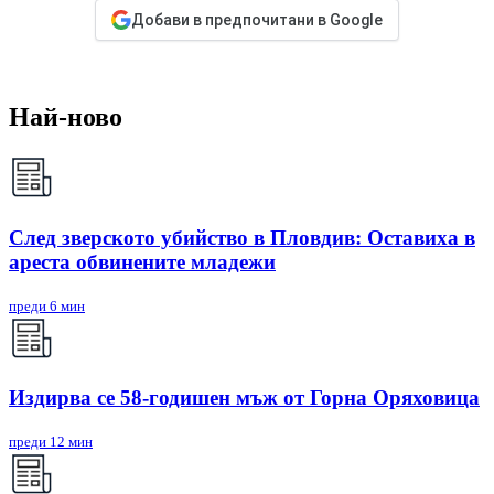
Добави в предпочитани в Google
Най-ново
След зверското убийство в Пловдив: Оставиха в
ареста обвинените младежи
преди 6 мин
Издирва се 58-годишен мъж от Горна Оряховица
преди 12 мин