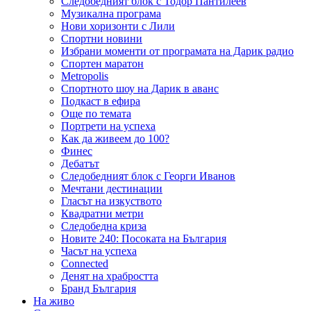
Следобедният блок с Тодор Пантилеев
Музикална програма
Нови хоризонти с Лили
Спортни новини
Избрани моменти от програмата на Дарик радио
Спортен маратон
Metropolis
Спортното шоу на Дарик в аванс
Подкаст в ефира
Още по темата
Портрети на успеха
Как да живеем до 100?
Финес
Дебатът
Следобедният блок с Георги Иванов
Мечтани дестинации
Гласът на изкуството
Квадратни метри
Следобедна криза
Новите 240: Посоката на България
Часът на успеха
Connected
Денят на храбростта
Бранд България
На живо