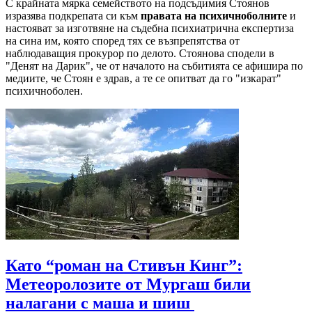
С крайната мярка семейството на подсъдимия Стоянов
изразява подкрепата си към
правата на психичноболните
и
настояват за изготвяне на съдебна психиатрична експертиза
на сина им, която според тях се възпрепятства от
наблюдаващия прокурор по делото. Стоянова сподели в
"Денят на Дарик", че от началото на събитията се афишира по
медиите, че Стоян е здрав, а те се опитват да го "изкарат"
психичноболен.
Като “роман на Стивън Кинг”:
Метеоролозите от Мургаш били
налагани с маша и шиш