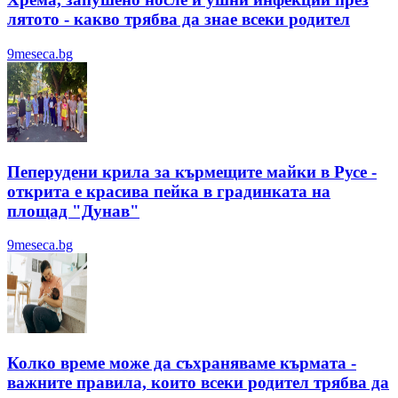
лятотo - какво трябва да знае всеки родител
9meseca.bg
Пеперудени крила за кърмещите майки в Русе -
открита е красива пейка в градинката на
площад "Дунав"
9meseca.bg
Колко време може да съхраняваме кърмата -
важните правила, които всеки родител трябва да