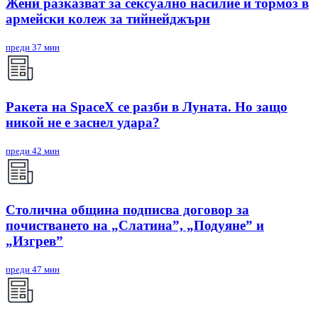
Жени разказват за сексуално насилие и тормоз в
армейски колеж за тийнейджъри
преди 37 мин
Ракета на SpaceX се разби в Луната. Но защо
никой не е заснел удара?
преди 42 мин
Столична община подписва договор за
почистването на „Слатина”, „Подуяне” и
„Изгрев”
преди 47 мин