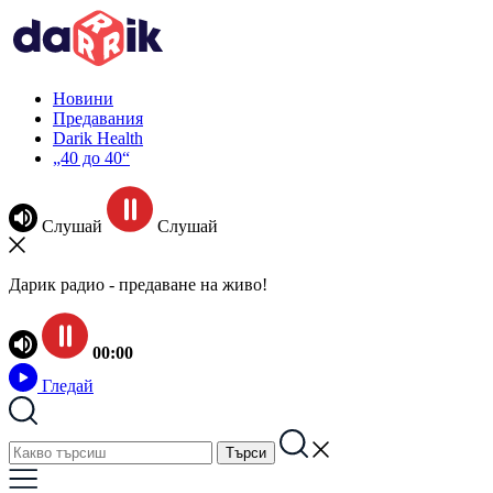
Новини
Предавания
Darik Health
„40 до 40“
Слушай
Слушай
Дарик радио - предаване на живо!
00:00
Гледай