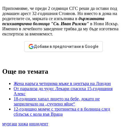
Припомняме, че преди 2 седмици СГС реши да остави под
домашен арест 32-годишния Стоянов. Но вместо в дома на
родителите си, мярката се изпълнява в
държавната
психиатрична болница "Св. Иван Рилски"
в Нови Искър.
Именно в лечебното заведение трябва да му бъде изготвена
експертиза за вменяемост.
Добави в предпочитани в Google
Още по темата
Жена наръга четирима мъже в центъра на Лондон
От парализа до чудо: Лекари спасиха 15-годишния
Алекс
18-годишен хапал лицето на бебе, докато не
заприличало на „счупено яйце“
12-годишно момче с тротинетка е в болница след
сблъсък с кола във Враца
мургаш
хижа
инцидент