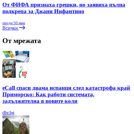
От ФИФА признаха грешки, но заявиха пълна
подкрепа за Джани Инфантино
преди 50 мин
Всички
От мрежата
eCall спаси двама испанци след катастрофа край
Приморско: Как работи системата,
задължителна в новите коли
dbr.bg