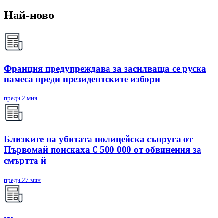
Най-ново
Франция предупреждава за засилваща се руска
намеса преди президентските избори
преди 2 мин
Близките на убитата полицейска съпруга от
Първомай поискаха € 500 000 от обвинения за
смъртта й
преди 27 мин