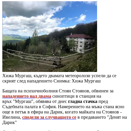
Хижа Мургаш, където двамата метеоролози успели да се
скрият след нападението
Снимка: Хижа Мургаш
Бащата на психичноболния Стоян Стоянов, обвинен за
нападението над двама
синоптици в станция на
връх "Мургаш", обявява от днес
гладна стачка
пред
Съдебната палата в София. Намерението на мъжа стана ясно
още в петък в ефира на Дарик, когато майката на Стоянов -
Ивелина,
сподели за случващото се
в предаването "Денят на
Дарик"