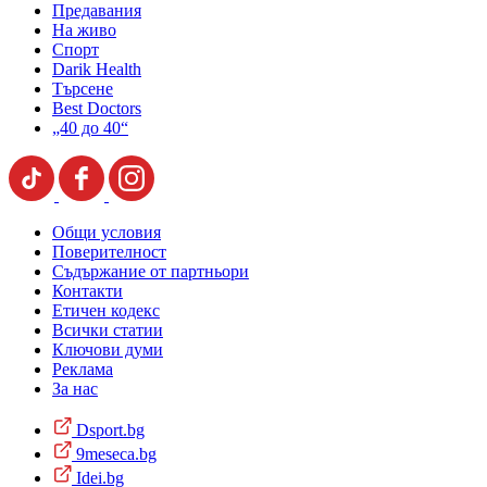
Предавания
На живо
Спорт
Darik Health
Търсене
Best Doctors
„40 до 40“
Общи условия
Поверителност
Съдържание от партньори
Контакти
Етичен кодекс
Всички статии
Ключови думи
Реклама
За нас
Dsport.bg
9meseca.bg
Idei.bg