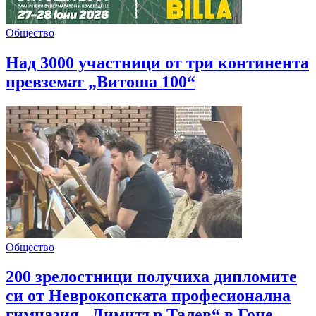
Общество
Над 3000 участници от три континента
превземат „Витоша 100“
Общество
200 зрелостници получиха дипломите
си от Неврокопската професионална
гимназия „Димитър Талев“ в Гоце