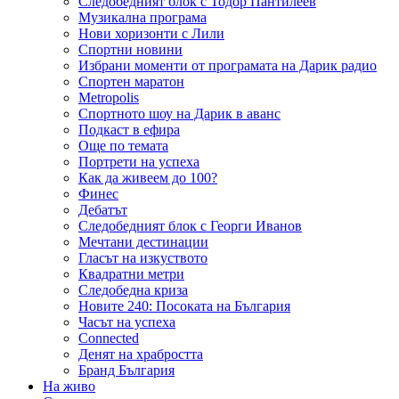
Следобедният блок с Тодор Пантилеев
Музикална програма
Нови хоризонти с Лили
Спортни новини
Избрани моменти от програмата на Дарик радио
Спортен маратон
Metropolis
Спортното шоу на Дарик в аванс
Подкаст в ефира
Още по темата
Портрети на успеха
Как да живеем до 100?
Финес
Дебатът
Следобедният блок с Георги Иванов
Мечтани дестинации
Гласът на изкуството
Квадратни метри
Следобедна криза
Новите 240: Посоката на България
Часът на успеха
Connected
Денят на храбростта
Бранд България
На живо