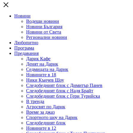
Новини
Водещи новини
Новини България
Новини от Света
Регионални новини
Любопитно
Програма
Предавания
Дарик Кафе
Денят на Дарик
Седмицата на Дарик
Новините в 18
Ники Кънчев Шоу
Следобедният блок с Димитър Панев
Следобедният блок с Надя Брайт
Следобедният блок с Гери Турийска
В тренда
Агросвят по Дарик
Време за джаз
Спортното шоу на Дарик
Следобедният блок
Новините в 12