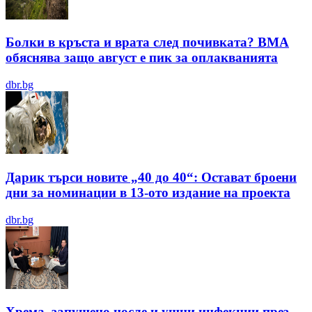
Болки в кръста и врата след почивката? ВМА
обяснява защо август е пик за оплакванията
dbr.bg
Дарик търси новите „40 до 40“: Остават броени
дни за номинации в 13-ото издание на проекта
dbr.bg
Хрема, запушено носле и ушни инфекции през