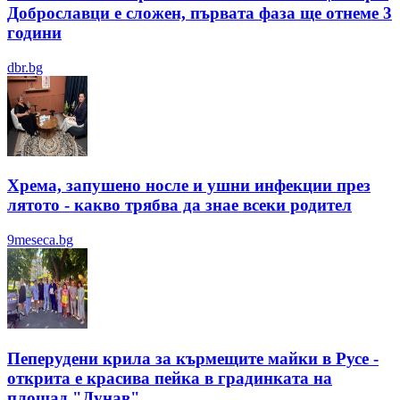
Доброславци е сложен, първата фаза ще отнеме 3
години
dbr.bg
Хрема, запушено носле и ушни инфекции през
лятотo - какво трябва да знае всеки родител
9meseca.bg
Пеперудени крила за кърмещите майки в Русе -
открита е красива пейка в градинката на
площад "Дунав"