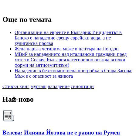
Още по темата
Организации на евреите в България: Инцидентът в
Банско е нападение срещу еврейски деца, а не
хулиганска проява
Жена наръга четирима мъже в центъра на Лондон
МВнР за нападението над италиански граждани пред
хотел в София: България категорично осъжда всички
форми на антисемитизъм!
Нападение в безстопанствена постройка в Стара Загора:
Мъж е с опасност за живота
Стивън кинг
мургаш
нападение
синоптици
Най-ново
Велева: Илияна Йотова не е равно на Румен