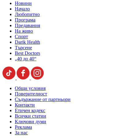
Новини
Начало
Любопитно
Програма
Предавания
На живо
Спорт
Darik Health
Търсене
Best Doctors
„40 до 40“
Общи условия
Поверителност
Съдържание от партньори
Контакти
Етичен кодекс
Всички статии
Ключови думи
Реклама
За нас