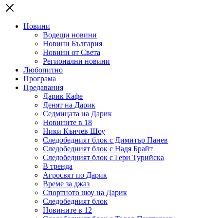
Новини
Водещи новини
Новини България
Новини от Света
Регионални новини
Любопитно
Програма
Предавания
Дарик Кафе
Денят на Дарик
Седмицата на Дарик
Новините в 18
Ники Кънчев Шоу
Следобедният блок с Димитър Панев
Следобедният блок с Надя Брайт
Следобедният блок с Гери Турийска
В тренда
Агросвят по Дарик
Време за джаз
Спортното шоу на Дарик
Следобедният блок
Новините в 12