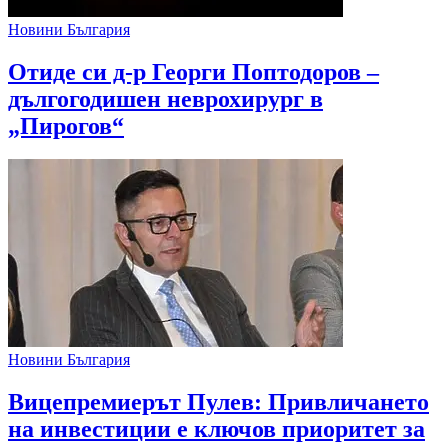
Новини България
Отиде си д-р Георги Поптодоров –
дългогодишен неврохирург в
„Пирогов“
Новини България
Вицепремиерът Пулев: Привличането
на инвестиции е ключов приоритет за