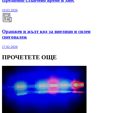
Предимно слънчево време и днес
10.03.2026
Оранжев и жълт код за виелици и силен
снеговалеж
17.02.2026
ПРОЧЕТЕТЕ ОЩЕ