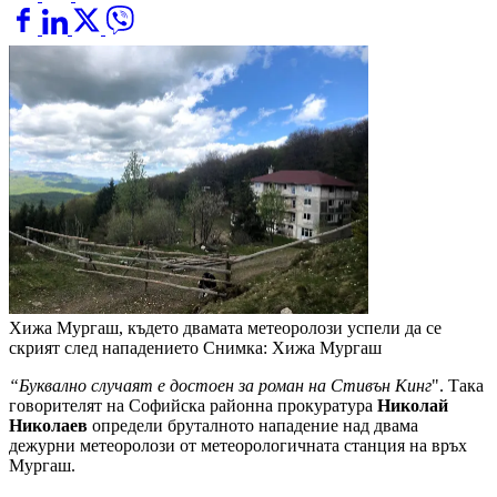
Хижа Мургаш, където двамата метеоролози успели да се
скрият след нападението
Снимка: Хижа Мургаш
“Буквално случаят е достоен за роман на Стивън Кинг
". Така
говорителят на Софийска районна прокуратура
Николай
Николаев
определи бруталното нападение над двама
дежурни метеоролози от метеорологичната станция на връх
Мургаш.