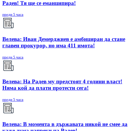
Радев! Тя ще се еманципира!
преди 5 часа
Велева: Иван Демерджиев е амбициран да стане
главен прокурор, но има 411 имота!
преди 5 часа
Велева: На Радев му предстоят 4 години власт!
Няма кой да плати протести сега!
преди 5 часа
Велева: В момента в държавата никой не смее да
каже дума напреки на Радев!