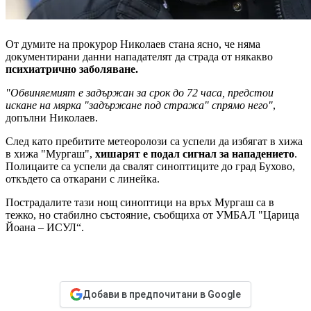
От думите на прокурор Николаев стана ясно, че няма
документирани данни нападателят да страда от някакво
психиатрично заболяване.
"Обвиняемият е задържан за срок до 72 часа, предстои
искане на мярка "задържане под стража" спрямо него"
,
допълни Николаев.
След като пребитите метеоролози са успели да избягат в хижа
в хижа "Мургаш",
хишарят е подал сигнал за нападението
.
Полицаите са успели да свалят синоптиците до град Бухово,
откъдето са откарани с линейка.
Пострадалите тази нощ синоптици на връх Мургаш са в
тежко, но стабилно състояние, съобщиха от УМБАЛ "Царица
Йоана – ИСУЛ“.
Добави в предпочитани в Google