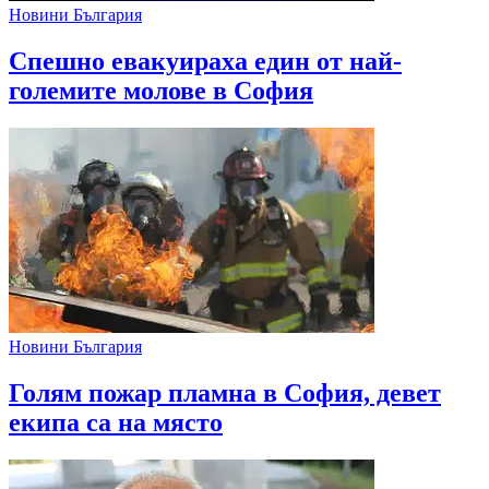
Новини България
Спешно евакуираха един от най-
големите молове в София
Новини България
Голям пожар пламна в София, девет
екипа са на място