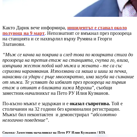
Както Дарик вече информира,
инцидентът е станал около
полунощ на 9 март
. Непознатият се вмъкнал през прозореца
на станцията и се нахвърлил върху Румяна и Георги
Златанови.
“Мъж се качва на покрива и след това по козирката стига до
прозореца на третия етаж на станцията, счупва го, влиза,
извършва жесток побой над мъжа и жената - те са със
сериозни наранявания. Използвани са маша и шиш за печка,
нанасяни са удари с ръце многократно, има загуба на съзнание
от мъжа. Те успяват да избягат през прозореца на първия
етаж и отиват в близката хижа Мургаш",
съобщи
заместник-началникът на Пето РУ Илия Кузманов.
По-късно мъжът е задържан и е
оказал съпротива.
Той е
столичанин на 32 години без криминални регистрации.
Мъжът бил неконтактен и демонстрирал
“абсолютно
нелогично поведение”.
Снимка: З
аместник-началникът на Пето РУ Илия Кузманов / БТА