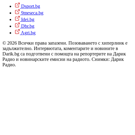
Dsport.bg
9meseca.bg
Idei.bg
Dbr.bg
Agri.bg
© 2026 Всички права запазени. Позоваването с хиперлинк е
задължително. Интервютата, коментарите и новините в
Darik.bg са подготвени с помощта на репортерите на Дарик
Радио и новинарските емисии на радиото. Снимки: Дарик
Радио.