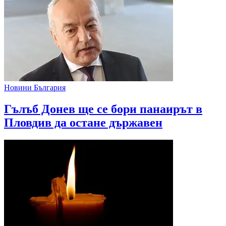
Новини България
Гълъб Донев ще се бори панаирът в
Пловдив да остане държавен