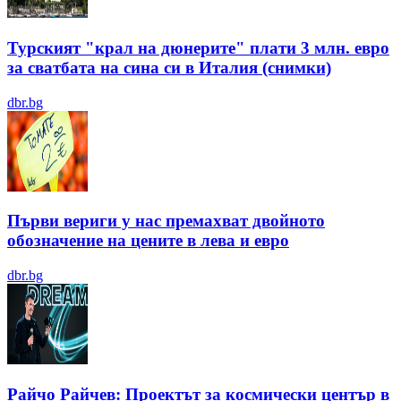
Турският "крал на дюнерите" плати 3 млн. евро
за сватбата на сина си в Италия (снимки)
dbr.bg
Първи вериги у нас премахват двойното
обозначение на цените в лева и евро
dbr.bg
Райчо Райчев: Проектът за космически център в