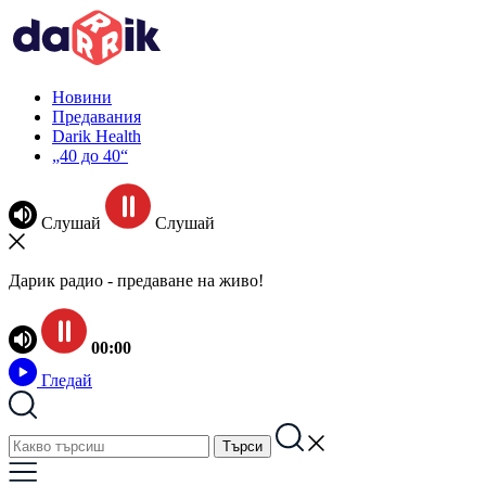
Новини
Предавания
Darik Health
„40 до 40“
Слушай
Слушай
Дарик радио - предаване на живо!
00:00
Гледай