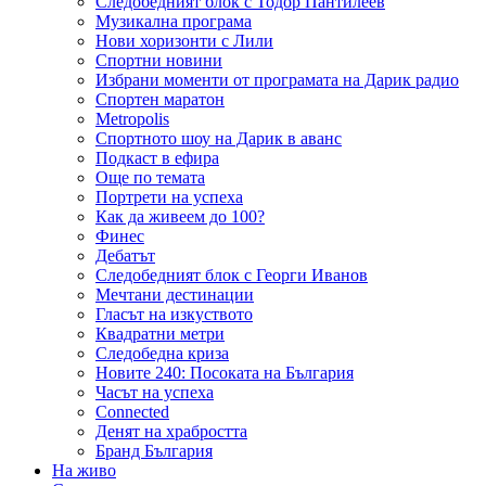
Следобедният блок с Тодор Пантилеев
Музикална програма
Нови хоризонти с Лили
Спортни новини
Избрани моменти от програмата на Дарик радио
Спортен маратон
Metropolis
Спортното шоу на Дарик в аванс
Подкаст в ефира
Още по темата
Портрети на успеха
Как да живеем до 100?
Финес
Дебатът
Следобедният блок с Георги Иванов
Мечтани дестинации
Гласът на изкуството
Квадратни метри
Следобедна криза
Новите 240: Посоката на България
Часът на успеха
Connected
Денят на храбростта
Бранд България
На живо